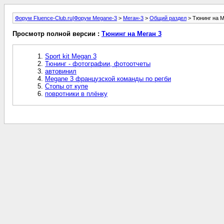
Форум Fluence-Club.ru|Форум Megane-3
>
Меган-3
>
Общий раздел
> Тюнинг на М
Просмотр полной версии :
Тюнинг на Меган 3
Sport kit Megan 3
Тюнинг - фотографии, фотоотчеты
автовинил
Megane 3 французской команды по регби
Стопы от купе
повротники в плёнку