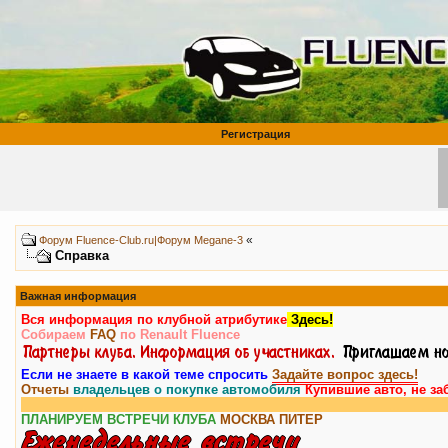
Регистрация
«
Форум Fluence-Club.ru|Форум Megane-3
Справка
Важная информация
Вся информация по клубной атрибутике
Здесь!
Собираем
FAQ
по Renault Fluence
Если не знаете в какой теме спросить
Задайте вопрос здесь!
Отчеты
владельцев о покупке автомобиля
Купившие авто, не за
ПЛАНИРУЕМ ВСТРЕЧИ КЛУБА
МОСКВА
ПИТЕР