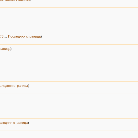
2
3
...
Последняя страница
)
раница
)
следняя страница
)
следняя страница
)