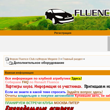
Регистрация
«
Форум Fluence-Club.ru|Форум Megane-3
«
Главный раздел
Дополнительное оборудование
Важная информация
Вся информация по клубной атрибутике
Здесь!
Собираем
FAQ
по Renault Fluence
Если не знаете в какой теме спросить
Задайте вопрос здесь!
Отчеты
владельцев о покупке автомобиля
Купившие авто, не за
ПЛАНИРУЕМ ВСТРЕЧИ КЛУБА
МОСКВА
ПИТЕР