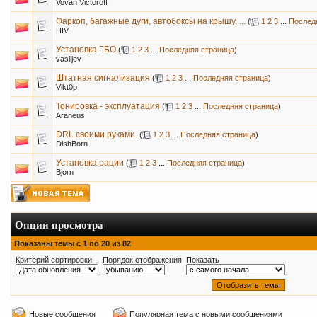
Vovan Victoroff
Фаркоп, багажные дуги, автобоксы на крышу, ...
(
1
2
3
...
Послед
HIV
Установка ГБО
(
1
2
3
...
Последняя страница
)
vasiljev
Штатная сигнализация
(
1
2
3
...
Последняя страница
)
Vikt0p
Тонировка - эксплуатация
(
1
2
3
...
Последняя страница
)
Araneus
DRL своими руками.
(
1
2
3
...
Последняя страница
)
DishBorn
Установка рации
(
1
2
3
...
Последняя страница
)
Bjorn
Опции просмотра
Показаны темы с 1 по 20 из 82
Критерий сортировки
Порядок отображения
Показать
Новые сообщения
Популярная тема с новыми сообщениями