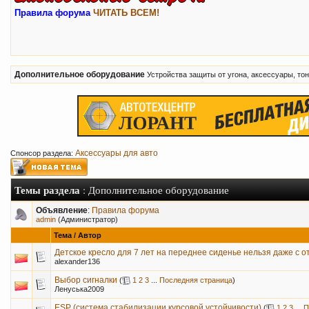
Правила форума
ЧИТАТЬ ВСЕМ!
Дополнительное оборудование
Устройства защиты от угона, аксессуары, тон
Аксессуары для авто
Спонсор раздела:
Темы раздела
: Дополнительное оборудование
Объявление
:
Правила форума
admin
(Администратор)
Тема
/
Автор
Детское кресло для 7 лет на переднее сиденье нельзя даже с 
alexander136
Выбор сигналки
(
1
2
3
...
Последняя страница
)
Ленуська2009
ESP (система стабилизации курсовой устойчивости)
(
1
2
3
...
П