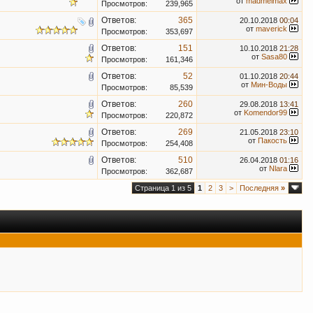
от
madmelmax
Просмотров:
239,965
Ответов:
365
20.10.2018
00:04
от
maverick
Просмотров:
353,697
Ответов:
151
10.10.2018
21:28
от
Sasa80
Просмотров:
161,346
Ответов:
52
01.10.2018
20:44
от
Мин-Воды
Просмотров:
85,539
Ответов:
260
29.08.2018
13:41
от
Komendor99
Просмотров:
220,872
Ответов:
269
21.05.2018
23:10
от
Пакость
Просмотров:
254,408
Ответов:
510
26.04.2018
01:16
от
Nlara
Просмотров:
362,687
Страница 1 из 5
1
2
3
>
Последняя
»