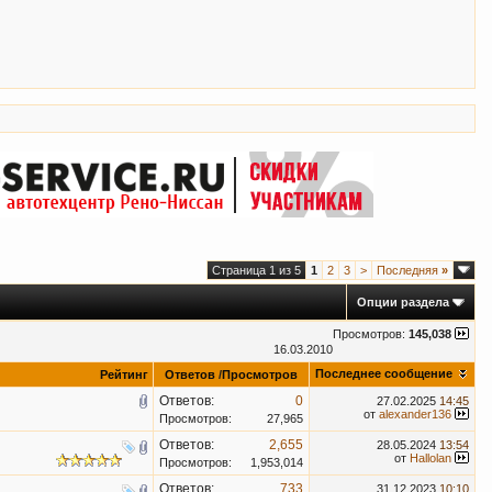
Страница 1 из 5
1
2
3
>
Последняя
»
Опции раздела
Просмотров:
145,038
16.03.2010
Последнее сообщение
Рейтинг
Ответов
/
Просмотров
Ответов:
0
27.02.2025
14:45
от
alexander136
Просмотров:
27,965
Ответов:
2,655
28.05.2024
13:54
от
Hallolan
Просмотров:
1,953,014
Ответов:
733
31.12.2023
10:10