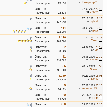
от
Владимир 23
Просмотров:
503,996
Ответов:
1
27.06.2022
22:40
от
второй
Просмотров:
22,813
Ответов:
714
27.12.2021
17:16
от
vyhodi
Просмотров:
447,218
Ответов:
414
28.09.2021
16:45
от
pona
Просмотров:
322,200
Ответов:
2,116
31.08.2021
17:17
от
Хмыр
Просмотров:
1,768,590
Ответов:
192
24.04.2021
20:17
от
Vld
Просмотров:
218,560
Ответов:
81
25.06.2020
12:30
от
zhorzik
Просмотров:
118,592
Ответов:
556
20.12.2019
18:59
от
Santon
Просмотров:
421,628
Ответов:
3,289
02.11.2019
16:03
от
Nemo
Просмотров:
1,963,125
Ответов:
9
27.07.2019
20:18
от
alexander136
Просмотров:
24,525
Ответов:
30
20.05.2019
11:24
от
RRR
Просмотров:
68,725
Ответов:
258
03.03.2019
16:18