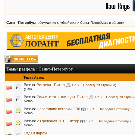
Санкт-Петербург
обсуждение клубной жизни Санкт-Петербурга и области
Темы раздела
: Санкт-Петербург
Тема
/
Автор
Важно:
Встречи - Питер
(
1
2
3
...
Последняя страница
)
guslik
Важно:
Рамки, карты, шильды. Питер
(
1
2
3
...
Последняя страни
Nemo
Важно:
Новогодние встречи СПб
(
1
2
3
...
Последняя страница
)
Nemo
Важно:
23 февраля 2013, Питер
(
1
2
3
...
Последняя страница
)
Nemo
Отдам даром