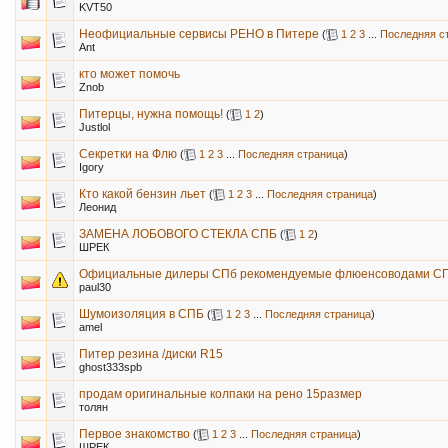
KVT50
Неофициальные сервисы РЕНО в Питере
(
1
2
3
...
Последняя с
Ant
кто может помочь
Znob
Питерцы, нужна помощь!
(
1
2
)
Justlol
Секретки на Флю
(
1
2
3
...
Последняя страница
)
Igory
Кто какой бензин льет
(
1
2
3
...
Последняя страница
)
Леонид
ЗАМЕНА ЛОБОВОГО СТЕКЛА СПБ
(
1
2
)
ШРЕК
Официальные дилеры СПб рекомендуемые флюенсоводами С
paul30
Шумоизоляция в СПБ
(
1
2
3
...
Последняя страница
)
amel
Питер резина /диски R15
ghost333spb
продам оригинальные колпаки на рено 15размер
толян
Первое знакомство
(
1
2
3
...
Последняя страница
)
ШРЕК