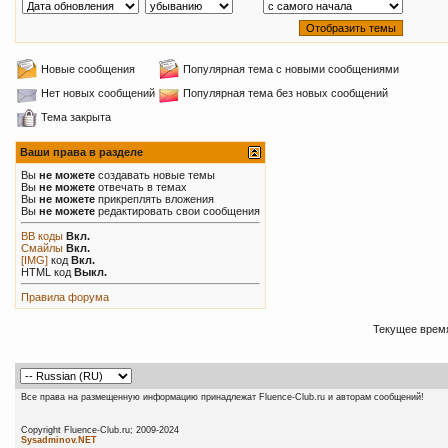
Новые сообщения
Популярная тема с новыми сообщениями
Нет новых сообщений
Популярная тема без новых сообщений
Тема закрыта
Ваши права в разделе
Вы
не можете
создавать новые темы
Вы
не можете
отвечать в темах
Вы
не можете
прикреплять вложения
Вы
не можете
редактировать свои сообщения
BB коды
Вкл.
Смайлы
Вкл.
[IMG]
код
Вкл.
HTML код
Выкл.
Правила форума
Текущее врем
Все права на размещенную информацию принадлежат Fluence-Club.ru и авторам сообщений!
Copyright Fluence-Club.ru; 20
Sysadminov.NET