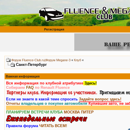
Регистрация
«
Форум Fluence-Club.ru|Форум Megane-3
«
Клуб
Санкт-Петербург
Важная информация
Вся информация по клубной атрибутике
Здесь!
Собираем
FAQ
по Renault Fluence
Если не знаете в какой теме спросить
Задайте вопрос здесь!
Отчеты
владельцев о покупке автомобиля
Купившие авто, не за
ПЛАНИРУЕМ ВСТРЕЧИ КЛУБА
МОСКВА
ПИТЕР
Правила форума
ЧИТАТЬ ВСЕМ!