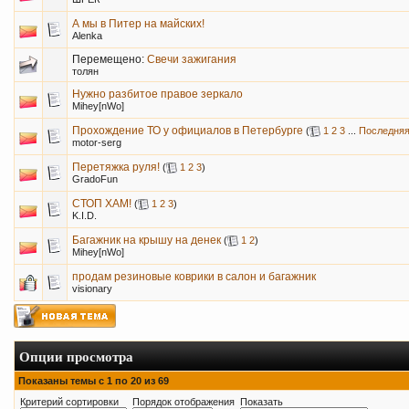
А мы в Питер на майских!
Alenka
Перемещено:
Cвечи зажигания
толян
Нужно разбитое правое зеркало
Mihey[nWo]
Прохождение ТО у официалов в Петербурге
(
1
2
3
...
Последняя
motor-serg
Перетяжка руля!
(
1
2
3
)
GradoFun
СТОП ХАМ!
(
1
2
3
)
K.I.D.
Багажник на крышу на денек
(
1
2
)
Mihey[nWo]
продам резиновые коврики в салон и багажник
visionary
Опции просмотра
Показаны темы с 1 по 20 из 69
Критерий сортировки
Порядок отображения
Показать