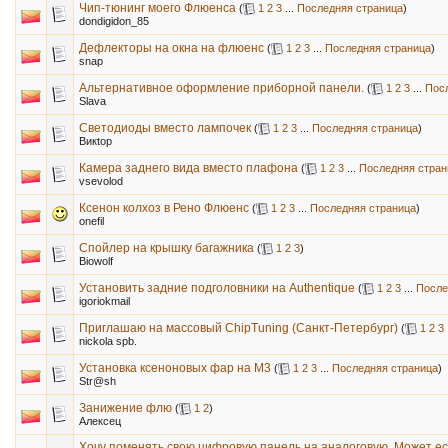
Чип-тюнинг моего Флюенса
(
1
2
3
...
Последняя страница
)
dondigidon_85
Дефлекторы на окна на флюенс
(
1
2
3
...
Последняя страница
)
snap
Альтернативное оформление приборной панели.
(
1
2
3
...
Пос
Slava
Светодиоды вместо лампочек
(
1
2
3
...
Последняя страница
)
Викtор
Камера заднего вида вместо плафона
(
1
2
3
...
Последняя стран
vsevolod
Ксенон колхоз в Рено Флюенс
(
1
2
3
...
Последняя страница
)
onefil
Спойлер на крышку багажника
(
1
2
3
)
Biowolf
Установить задние подголовники на Authentique
(
1
2
3
...
После
igoriokmail
Приглашаю на массовый ChipTuning (Санкт-Петербург)
(
1
2
3
nickola spb.
Установка ксеноновых фар на М3
(
1
2
3
...
Последняя страница
)
Str@sh
Занижение флю
(
1
2
)
Алексец
Хочу поменять свою цифровую панель на аналоговую. Может е