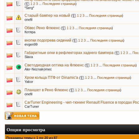
(
1
2
3
...
Последняя страница
)
*Serg*
Старый бампер на новый
(
1
2
3
...
Последняя страница
)
onefil
Обвес Рено Флюенс
(
1
2
3
...
Последняя страница
)
Котяра
кнопки подогрева сидений
(
1
2
3
...
Последняя страница
)
evgen99
Габаритные огни в рефлекторах заднего бампера
(
1
2
3
...
Пос
Slava
Светодиодная оптика на Флюенс
(
1
2
3
...
Последняя страница
)
Aler-Neznakomec
Хром кольца ПТФ от Dinamic'a
(
1
2
3
...
Последняя страница
)
Yakor
Планшет в Рено Флюенс
(
1
2
3
...
Последняя страница
)
onefil
CarTuner Engineering - чип-тюнинг Renault Fluence в городах Ро
CarTuner
Опции просмотра
Показаны темы с 1 по 20 из 87