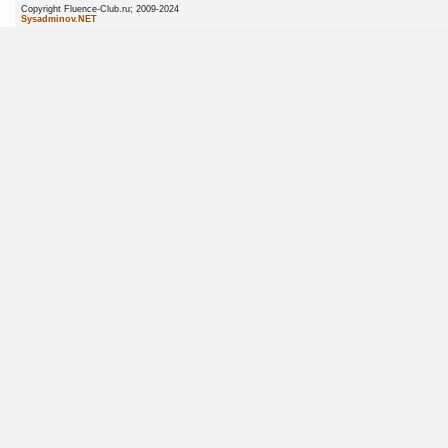
Copyright Fluence-Club.ru; 20
Sysadminov.NET