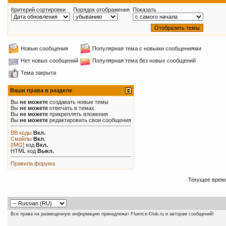
Критерий сортировки
Порядок отображения
Показать
Новые сообщения
Популярная тема с новыми сообщениями
Нет новых сообщений
Популярная тема без новых сообщений
Тема закрыта
Ваши права в разделе
Вы
не можете
создавать новые темы
Вы
не можете
отвечать в темах
Вы
не можете
прикреплять вложения
Вы
не можете
редактировать свои сообщения
BB коды
Вкл.
Смайлы
Вкл.
[IMG]
код
Вкл.
HTML код
Выкл.
Правила форума
Текущее врем
Все права на размещенную информацию принадлежат Fluence-Club.ru и авторам сообщений!