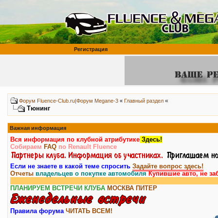
Регистрация
«
Форум Fluence-Club.ru|Форум Megane-3
«
Главный раздел
Тюнинг
Важная информация
Вся информация по клубной атрибутике
Здесь!
Собираем
FAQ
по Renault Fluence
Если не знаете в какой теме спросить
Задайте вопрос здесь!
Отчеты
владельцев о покупке автомобиля
Купившие авто, не за
ПЛАНИРУЕМ ВСТРЕЧИ КЛУБА
МОСКВА
ПИТЕР
Правила форума
ЧИТАТЬ ВСЕМ!