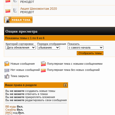
РЕНОДОТ
Акция Шиномонтаж 2020
РЕНОДОТ
Опции просмотра
Показаны темы с 1 по 6 из 6
Критерий сортировки
Порядок отображения
Показать
Новые сообщения
Популярная тема с новыми сообщениями
Нет новых сообщений
Популярная тема без новых сообщений
Тема закрыта
Ваши права в разделе
Вы
не можете
создавать новые темы
Вы
не можете
отвечать в темах
Вы
не можете
прикреплять вложения
Вы
не можете
редактировать свои сообщения
BB коды
Вкл.
Смайлы
Вкл.
[IMG]
код
Вкл.