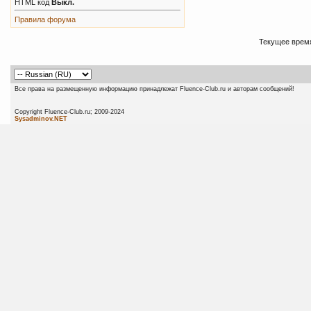
HTML код
Выкл.
Правила форума
Текущее врем
Все права на размещенную информацию принадлежат Fluence-Club.ru и авторам сообщений!
Copyright Fluence-Club.ru; 20
Sysadminov.NET