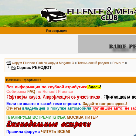
Регистрация
«
Форум Fluence-Club.ru|Форум Megane-3
«
Технический раздел
«
Ремонт
Сервис РЕНОДОТ
Важная информация
Вся информация по клубной атрибутике
Здесь!
Собираем
FAQ
по Renault Fluence
Если не знаете в какой теме спросить
Задайте вопрос здесь!
Отчеты
владельцев о покупке автомобиля
Купившие авто, не за
ПЛАНИРУЕМ ВСТРЕЧИ КЛУБА
МОСКВА
ПИТЕР
Правила форума
ЧИТАТЬ ВСЕМ!