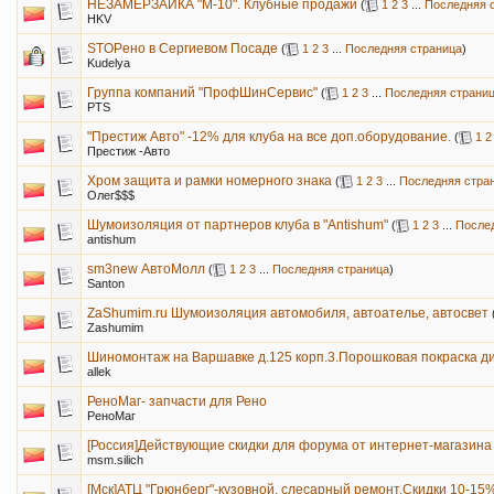
НЕЗАМЕРЗАЙКА "М-10". Клубные продажи
(
1
2
3
...
Последняя 
HKV
STOPено в Сергиевом Посаде
(
1
2
3
...
Последняя страница
)
Kudelya
Группа компаний "ПрофШинСервис"
(
1
2
3
...
Последняя страни
PTS
"Престиж Авто" -12% для клуба на все доп.оборудование.
(
1
2
Престиж -Авто
Хром защита и рамки номерного знака
(
1
2
3
...
Последняя стра
Олег$$$
Шумоизоляция от партнеров клуба в "Antishum"
(
1
2
3
...
После
antishum
sm3new АвтоМолл
(
1
2
3
...
Последняя страница
)
Santon
ZaShumim.ru Шумоизоляция автомобиля, автоателье, автосвет
Zashumim
Шиномонтаж на Варшавке д.125 корп.3.Порошковая покраска д
allek
РеноМаг- запчасти для Рено
РеноМаг
[Россия]Действующие скидки для форума от интернет-магазина
msm.silich
[Мск]АТЦ "Грюнберг"-кузовной, слесарный ремонт.Скидки 10-15