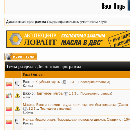
Дисконтная программа
Скидки официальным участникам Клуба
Темы раздела
: Дисконтная программа
Тема
/
Автор
Важно:
Клубные карты
(
1
2
3
...
Последняя страница
)
Котяра
Важно:
Партнеры клуба
(
1
2
3
...
Последняя страница
)
admin
Мастер Вмятин ремонт и удаление вмятин без покраски.(Санкт 
(
1
2
3
...
Последняя страница
)
Ludwig
Наяда Индастриал. Порошковая покраска дисков. Скидки от 10
Pokras