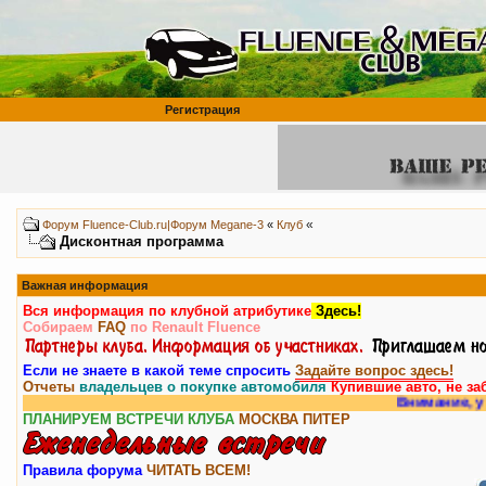
Регистрация
«
Форум Fluence-Club.ru|Форум Megane-3
«
Клуб
Дисконтная программа
Важная информация
Вся информация по клубной атрибутике
Здесь!
Собираем
FAQ
по Renault Fluence
Если не знаете в какой теме спросить
Задайте вопрос здесь!
Отчеты
владельцев о покупке автомобиля
Купившие авто, не за
Внимание, у на
ПЛАНИРУЕМ ВСТРЕЧИ КЛУБА
МОСКВА
ПИТЕР
Правила форума
ЧИТАТЬ ВСЕМ!