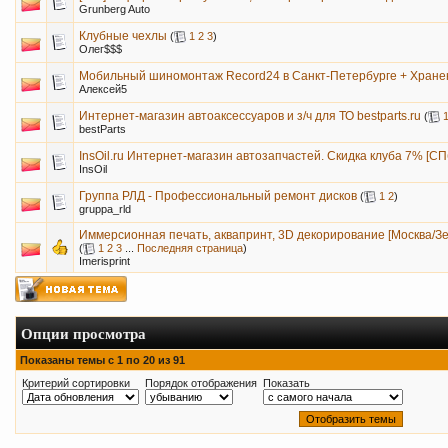
Grunberg Auto
Клубные чехлы
(
1
2
3
)
Олег$$$
Мобильный шиномонтаж Record24 в Санкт-Петербурге + Хране
Алексей5
Интернет-магазин автоаксессуаров и з/ч для ТО bestparts.ru
(
bestParts
InsOil.ru Интернет-магазин автозапчастей. Скидка клуба 7% [С
InsOil
Группа РЛД - Профессиональный ремонт дисков
(
1
2
)
gruppa_rld
Иммерсионная печать, аквапринт, 3D декорирование [Москва/З
(
1
2
3
...
Последняя страница
)
Imerisprint
Опции просмотра
Показаны темы с 1 по 20 из 91
Критерий сортировки
Порядок отображения
Показать