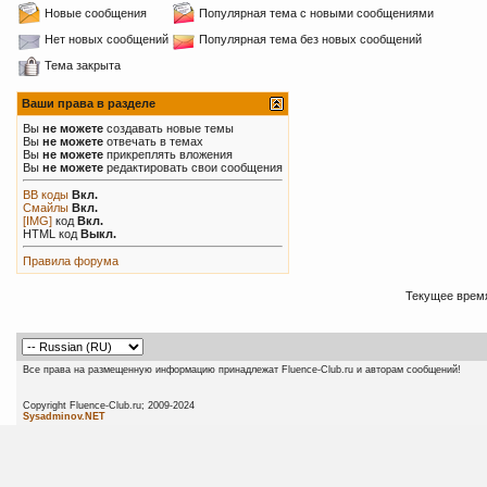
Новые сообщения
Популярная тема с новыми сообщениями
Нет новых сообщений
Популярная тема без новых сообщений
Тема закрыта
Ваши права в разделе
Вы
не можете
создавать новые темы
Вы
не можете
отвечать в темах
Вы
не можете
прикреплять вложения
Вы
не можете
редактировать свои сообщения
BB коды
Вкл.
Смайлы
Вкл.
[IMG]
код
Вкл.
HTML код
Выкл.
Правила форума
Текущее врем
Все права на размещенную информацию принадлежат Fluence-Club.ru и авторам сообщений!
Copyright Fluence-Club.ru; 20
Sysadminov.NET