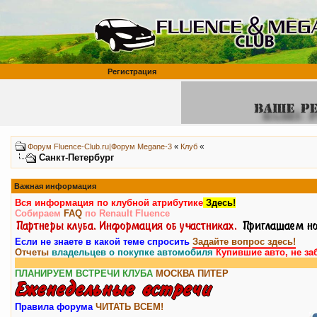
Регистрация
«
Форум Fluence-Club.ru|Форум Megane-3
«
Клуб
Санкт-Петербург
Важная информация
Вся информация по клубной атрибутике
Здесь!
Собираем
FAQ
по Renault Fluence
Если не знаете в какой теме спросить
Задайте вопрос здесь!
Отчеты
владельцев о покупке автомобиля
Купившие авто, не за
ПЛАНИРУЕМ ВСТРЕЧИ КЛУБА
МОСКВА
ПИТЕР
Правила форума
ЧИТАТЬ ВСЕМ!