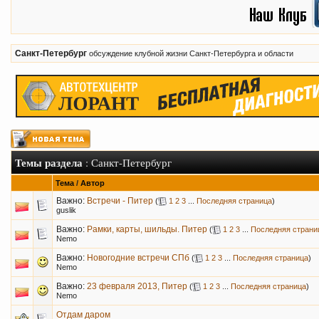
Санкт-Петербург
обсуждение клубной жизни Санкт-Петербурга и области
Темы раздела
: Санкт-Петербург
Тема
/
Автор
Важно:
Встречи - Питер
(
1
2
3
...
Последняя страница
)
guslik
Важно:
Рамки, карты, шильды. Питер
(
1
2
3
...
Последняя страни
Nemo
Важно:
Новогодние встречи СПб
(
1
2
3
...
Последняя страница
)
Nemo
Важно:
23 февраля 2013, Питер
(
1
2
3
...
Последняя страница
)
Nemo
Отдам даром