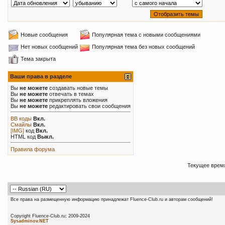
Новые сообщения
Популярная тема с новыми сообщениями
Нет новых сообщений
Популярная тема без новых сообщений
Тема закрыта
Ваши права в разделе
Вы
не можете
создавать новые темы
Вы
не можете
отвечать в темах
Вы
не можете
прикреплять вложения
Вы
не можете
редактировать свои сообщения
BB коды
Вкл.
Смайлы
Вкл.
[IMG]
код
Вкл.
HTML код
Выкл.
Правила форума
Текущее врем
Все права на размещенную информацию принадлежат Fluence-Club.ru и авторам сообщений!
Copyright Fluence-Club.ru; 20
Sysadminov.NET