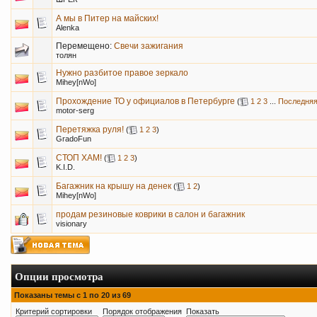
А мы в Питер на майских!
Alenka
Перемещено:
Cвечи зажигания
толян
Нужно разбитое правое зеркало
Mihey[nWo]
Прохождение ТО у официалов в Петербурге
(
1
2
3
...
Последняя
motor-serg
Перетяжка руля!
(
1
2
3
)
GradoFun
СТОП ХАМ!
(
1
2
3
)
K.I.D.
Багажник на крышу на денек
(
1
2
)
Mihey[nWo]
продам резиновые коврики в салон и багажник
visionary
Опции просмотра
Показаны темы с 1 по 20 из 69
Критерий сортировки
Порядок отображения
Показать