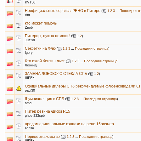
KVT50
Неофициальные сервисы РЕНО в Питере
(
1
2
3
...
Последняя с
Ant
кто может помочь
Znob
Питерцы, нужна помощь!
(
1
2
)
Justlol
Секретки на Флю
(
1
2
3
...
Последняя страница
)
Igory
Кто какой бензин льет
(
1
2
3
...
Последняя страница
)
Леонид
ЗАМЕНА ЛОБОВОГО СТЕКЛА СПБ
(
1
2
)
ШРЕК
Официальные дилеры СПб рекомендуемые флюенсоводами С
paul30
Шумоизоляция в СПБ
(
1
2
3
...
Последняя страница
)
amel
Питер резина /диски R15
ghost333spb
продам оригинальные колпаки на рено 15размер
толян
Первое знакомство
(
1
2
3
...
Последняя страница
)
ШРЕК