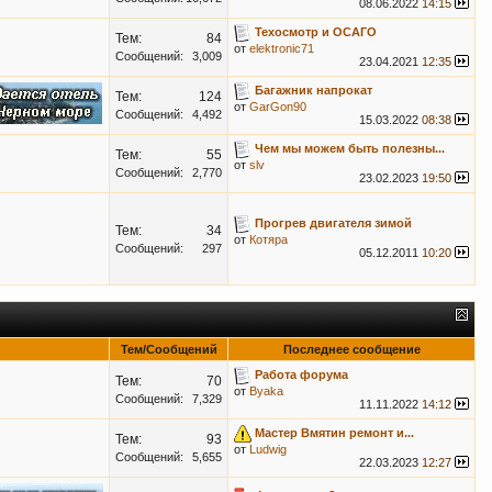
08.06.2022
14:15
Техосмотр и ОСАГО
Тем:
84
от
elektronic71
Сообщений:
3,009
23.04.2021
12:35
Багажник напрокат
Тем:
124
от
GarGon90
Сообщений:
4,492
15.03.2022
08:38
Чем мы можем быть полезны...
Тем:
55
от
slv
Сообщений:
2,770
23.02.2023
19:50
Прогрев двигателя зимой
Тем:
34
от
Котяра
Сообщений:
297
05.12.2011
10:20
Тем/Сообщений
Последнее сообщение
Работа форума
Тем:
70
от
Byaka
Сообщений:
7,329
11.11.2022
14:12
Мастер Вмятин ремонт и...
Тем:
93
от
Ludwig
Сообщений:
5,655
22.03.2023
12:27