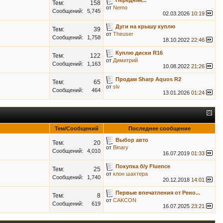
Передняя...
Тем:
158
от
Nemo
Сообщений:
5,745
02.03.2026
10:19
Дуги на крышу куплю
Тем:
39
от
Theuser
Сообщений:
1,758
18.10.2022
22:46
Куплю диски R16
Тем:
122
от
Димитрий
Сообщений:
1,163
10.08.2022
21:26
Продам Sharp Aquos R2
Тем:
65
от
slv
Сообщений:
464
13.01.2026
01:24
Тем/Сообщений
Последнее сообщение
Выбор авто
Тем:
20
от
Binary
Сообщений:
4,010
16.07.2019
01:33
Покупка б/у Fluence
Тем:
25
от
клон шахтера
Сообщений:
1,740
20.12.2018
14:01
Первые впечатления от Рено...
Тем:
8
от
CAKCON
Сообщений:
619
16.07.2025
23:21