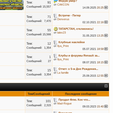
Форум умер?
Тем:
91
от
CAKCON
Сообщений:
15,557
14.09.2025
20:25
Встречи - Питер
Тем:
71
от
Denverus
Сообщений:
7,470
02.10.2021
22:16
ТАТАРСТАН, откликнись!
Тем:
55
от
lalex23
Сообщений:
15,566
31.05.2023
13:25
Клубные наклейки
Тем:
12
от
Ilya_Print
Сообщений:
1,354
05.07.2021
18:58
Клубы и форумы Renault за...
Тем:
1
от
Ilya_Print
Сообщений:
27
08.07.2021
18:15
Отчет: о 5-м Дне Рождения...
Тем:
15
от
La famille
Сообщений:
3,354
25.09.2015
12:55
Тем/Сообщений
Последнее сообщение
Продал Флю. Кое что...
Тем:
101
от
Mad-Rogue
Сообщений:
2,315
09.03.2023
15:40