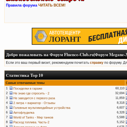
Правила форума
ЧИТАТЬ ВСЕМ!
Добро пожаловать на Форум Fluence-Club.ru|Форум Megane-3
Если это ваш первый визит, рекомендуем почитать
справку
по форуму. Д
Статистика Top 10
Самые отвечаемые темы
1
60,110
Посиделки в гараже
2
32,694
Не знаю где спросить - 2
3
11,859
Не заводится с первого раза
4
8,318
2 литра + вариатор - Отзывы
5
6,607
Головные мультимедийные устройства
6
6,328
Автофлудилка
7
5,588
World of Tanks - Мир танков
8
5,152
Расход топлива. Часть-2
9
4,675