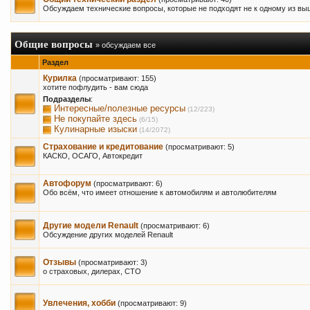
Обсуждаем технические вопросы, которые не подходят не к одному из в
Общие вопросы
» обсуждаем все
Раздел
Курилка
(просматривают: 155)
хотите пофлудить - вам сюда
Подразделы
:
Интересные/полезные ресурсы
(12/223)
Не покупайте здесь
(6/15)
Кулинарные изыски
(14/2072)
Страхование и кредитование
(просматривают: 5)
КАСКО, ОСАГО, Автокредит
Автофорум
(просматривают: 6)
Обо всём, что имеет отношение к автомобилям и автолюбителям
Другие модели Renault
(просматривают: 6)
Обсуждение других моделей Renault
Отзывы
(просматривают: 3)
о страховых, дилерах, СТО
Увлечения, хобби
(просматривают: 9)