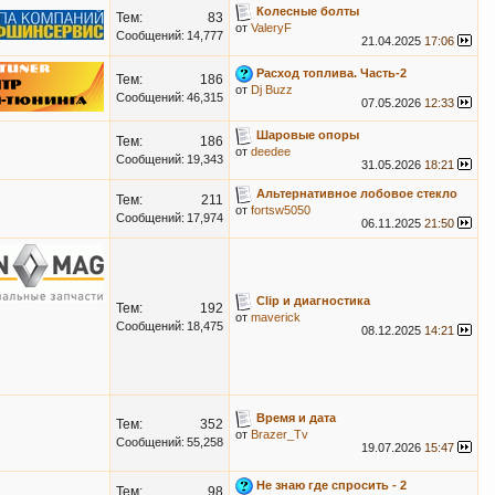
Колесные болты
Тем:
83
от
ValeryF
Сообщений:
14,777
21.04.2025
17:06
Расход топлива. Часть-2
Тем:
186
от
Dj Buzz
Сообщений:
46,315
07.05.2026
12:33
Шаровые опоры
Тем:
186
от
deedee
Сообщений:
19,343
31.05.2026
18:21
Альтернативное лобовое стекло
Тем:
211
от
fortsw5050
Сообщений:
17,974
06.11.2025
21:50
Clip и диагностика
Тем:
192
от
maverick
Сообщений:
18,475
08.12.2025
14:21
Время и дата
Тем:
352
от
Brazer_Tv
Сообщений:
55,258
19.07.2026
15:47
Не знаю где спросить - 2
Тем:
98