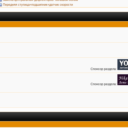
Передняя ступица+подшипник+датчик скорости
Спонсор раздела:
Спонсор раздела: