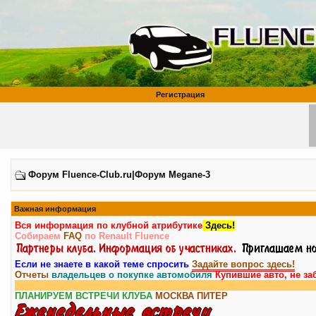
Регистрация
Форум Fluence-Club.ru|Форум Megane-3
Важная информация
Вся информация по клубной атрибутике
Здесь!
Собираем
FAQ
по Renault Fluence
Если не знаете в какой теме спросить
Задайте вопрос здесь!
Отчеты
владельцев о покупке автомобиля
Купившие авто, не за
ПЛАНИРУЕМ ВСТРЕЧИ КЛУБА
МОСКВА
ПИТЕР