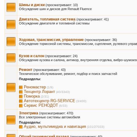
Шины и диски
(просматривают: 10)
Обсуждение шин и дисков для Renault Fluence
Двигатель, топливная система
(просматривают: 41)
Обсуждение двигателя и топливной системы
Ходовая, трансмиссия, управление
(просматривают: 36)
Обсуждение тормозной системы, трансмиссии, сцепления, рулевого управ
Кузов и салон
(просматривают: 24)
Обсуждение кузова и салона, антикор, внутренняя отделка, вибро-шумоиз
Ремонт
(просматривают: 43)
Техническое обслуживание, ремонт, подбор и поиск запчастей
Подразделы
:
Реномастер
(1/9)
Техцентр Лорант
(40/3343)
Поморка
(2/31)
Автотехцентр RG-SERVICE
(3/400)
Сервис РЕНОДОТ
(6/33)
Электрика
(просматривают: 470)
Все электронные системы автомобиля
Подразделы
:
Аудио, мультимедиа и навигация
(101/27033)
Общий технический раздел
(просматривают: 40)