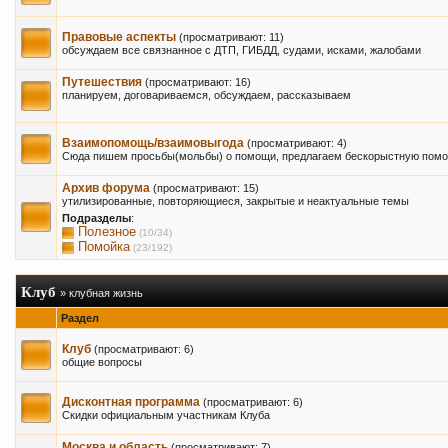
Правовые аспекты
(просматривают: 11)
обсуждаем все связнанное с ДТП, ГИБДД, судами, исками, жалобами
Путешествия
(просматривают: 16)
планируем, договариваемся, обсуждаем, рассказываем
Взаимопомощь/взаимовыгода
(просматривают: 4)
Сюда пишем просьбы(мольбы) о помощи, предлагаем бескорыстную помощ
Архив форума
(просматривают: 15)
утилизированные, повторяющиеся, закрытые и неактуальные темы
Подразделы
:
Полезное
(10/34)
Помойка
(23/192)
Клуб
» клубная жизнь
Раздел
Клуб
(просматривают: 6)
общие вопросы
Дисконтная программа
(просматривают: 6)
Скидки официальным участникам Клуба
Москва и область
(просматривают: 7)