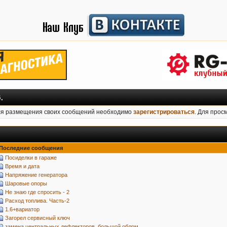
.
ля размещения своих сообщений необходимо
зарегистрироваться
. Для прос
Последние сообщения
Посиделки в гараже
Время и дата
Напряжение генератора
Шаровые опоры
Не знаю где спросить - 2
Расход топлива. Часть-2
1.6+вариатор
Загорел сервисный ключ
замена центральных дефлекторов. большой облом