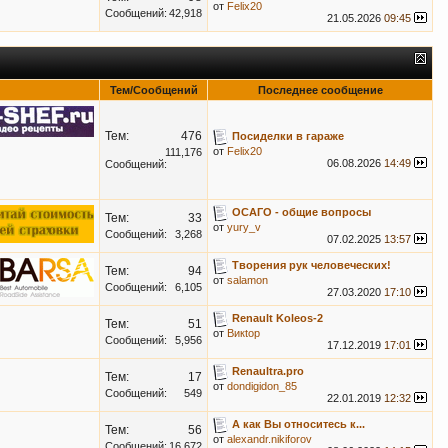
от
Felix20
Сообщений:
42,918
21.05.2026
09:45
Тем/Сообщений
Последнее сообщение
Тем:
476
Посиделки в гараже
от
Felix20
111,176
06.08.2026
14:49
Сообщений:
ОСАГО - общие вопросы
Тем:
33
от
yury_v
Сообщений:
3,268
07.02.2025
13:57
Творения рук человеческих!
Тем:
94
от
salamon
Сообщений:
6,105
27.03.2020
17:10
Renault Koleos-2
Тем:
51
от
Викtор
Сообщений:
5,956
17.12.2019
17:01
Renaultra.pro
Тем:
17
от
dondigidon_85
Сообщений:
549
22.01.2019
12:32
А как Вы относитесь к...
Тем:
56
от
alexandr.nikiforov
Сообщений:
16,672