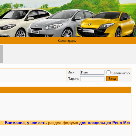
Календарь
Имя
Запомнить?
Пароль
е, у нас есть
раздел форума
для владельцев Рено Меган 3.