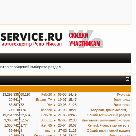
мотра сообщений выберите раздел.
13,292,935
60,110
Felix20
06-08, 14:49
Курилка
►
10,541
7
Brazer_Tv
19-07, 15:47
Электрика
►
86,387
72
RIV
30-06, 21:28
Электрика
►
171,618
176
deedee
31-05, 18:21
Ходовая, трансмиссия,...
►
19,251,995
32,694
Felix20
21-05, 09:45
Общий технический раздел
►
3,360,781
5,152
Dj Buzz
07-05, 12:33
Двигатель, топливная система
►
1,350,742
1,774
mikem65
20-04, 10:07
Renault Fluence как он есть
►
39,664
8
лдут
27-03, 11:25
Общий технический раздел
►
42,160
22
Snapdragon
13-03, 22:17
Делаем сами