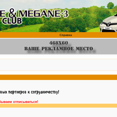
Справка
бываем отписываться!
Внимани