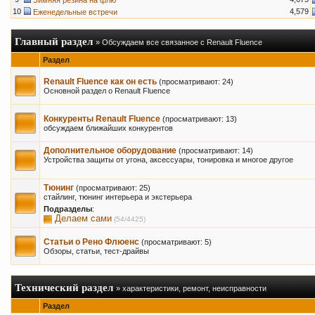
Зимняя резина на флю
10
4,579
Еженедельные встречи
Главный раздел
» Обсуждаем все связанное с Renault Fluence
Раздел
Renault Fluence как он есть
(просматривают: 24)
Основной раздел о Renault Fluence
Конкуренты Renault Fluence
(просматривают: 13)
обсуждаем ближайших конкурентов
Дополнительное оборудование
(просматривают: 14)
Устройства защиты от угона, аксессуары, тонировка и многое другое
Тюнинг
(просматривают: 25)
стайлинг, тюнинг интерьера и экстерьера
Подразделы
:
Делаем сами
(54/4425)
Статьи о Рено Флюенс
(просматривают: 5)
Обзоры, статьи, тест-драйвы
Технический раздел
» характеристики, ремонт, неисправности
Раздел