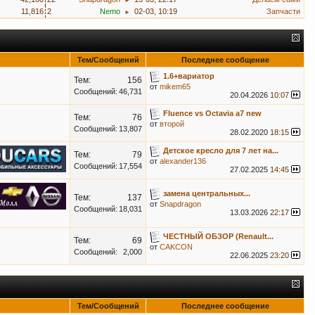
►
11,816
2
Nemo
02-03, 10:19
Запчасти
►
Тем/Сообщений
Последнее сообщение
1.6+вариатор
Тем:
156
от
mikem65
Сообщений:
46,731
20.04.2026
10:07
Fluence vs Octavia a7 new
Тем:
76
от
второй
Сообщений:
13,807
28.02.2020
18:15
Детское кресло для 7 лет на...
Тем:
79
от
alexander136
Сообщений:
17,554
27.02.2025
14:45
замена центральных...
Тем:
137
от
Snapdragon
Сообщений:
18,031
13.03.2026
22:17
ЧЕСТНЫЙ ОБЗОР (Renault...
Тем:
69
от
CAKCON
Сообщений:
2,000
22.06.2025
23:20
Тем/Сообщений
Последнее сообщение