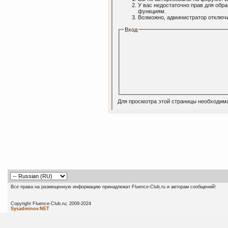
У вас недостаточно прав для обр
функциям.
Возможно, администратор отключи
Вход
Для просмотра этой страницы необходим
Все права на размещенную информацию принадлежат Fluence-Club.ru и авторам сообщений!
Copyright Fluence-Club.ru; 20
Sysadminov.NET