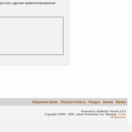
ора или к другим привилегированным
Обратная связь
-
Fluence-Club.ru
-
Раздел
-
Архив
-
Вверх
Powered by vBulletin® Version 3.8.4
Copyright ©2000 - 2026, Jelsoft Enterprises Ltd. Перевод:
zCarot
vB.Sponsors