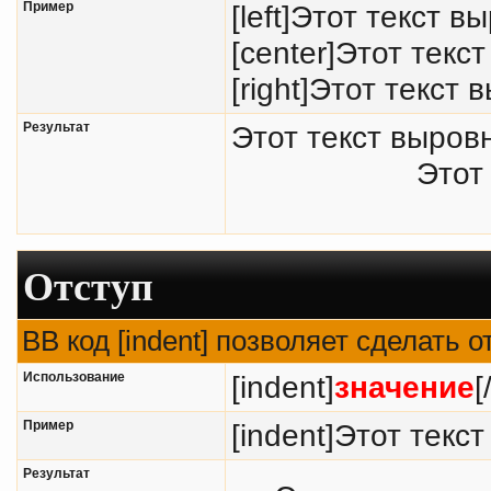
Пример
[left]Этот текст в
[center]Этот текс
[right]Этот текст 
Результат
Этот текст выров
Этот
Отступ
BB код [indent] позволяет сделать о
Использование
[indent]
значение
[
Пример
[indent]Этот текст
Результат