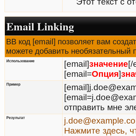
Этот текст с о
Email Linking
BB код [email] позволяет вам созда
можете добавить необязательный п
Использование
[email]
значение
[/
[email=
Опция
]
зна
Пример
[email]j.doe@exam
[email=j.doe@exa
отправить мне эл
Результат
j.doe@example.c
Нажмите здесь, ч