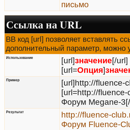
письмо
Ссылка на URL
BB код [url] позволяет вставлять 
дополнительный параметр, можно у
Использование
[url]
значение
[/url]
[url=
Опция
]
значе
Пример
[url]http://fluence-c
[url=http://fluenc
Форум Megane-3[/u
Результат
http://fluence-club
Форум Fluence-Cl