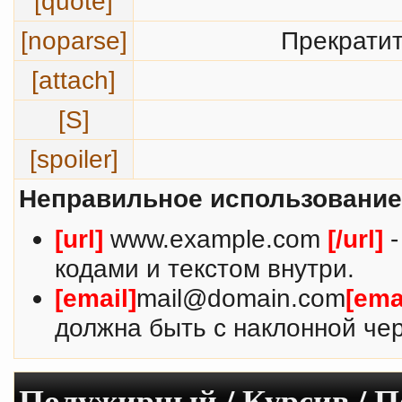
[quote]
[noparse]
Прекратит
[attach]
[S]
[spoiler]
Неправильное использование
[url]
www.example.com
[/url]
-
кодами и текстом внутри.
[email]
mail@domain.com
[ema
должна быть с наклонной чер
Полужирный / Курсив / 