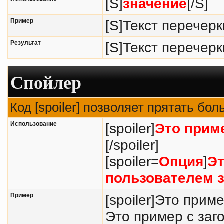
[S]
значение
[/S]
Пример
[S]Текст перечерк
Результат
[S]Текст перечерк
Спойлер
Код [spoiler] позволяет прятать бо
Использование
[spoiler]
Это прим
[/spoiler]
[spoiler=
Опция
]
Эт
пользователем з
Пример
[spoiler]Это прим
Это пример с заг