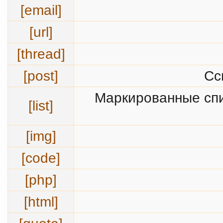
[email]
[url]
[thread]
[post]
Сс
Маркированные спи
[list]
[img]
[code]
[php]
[html]