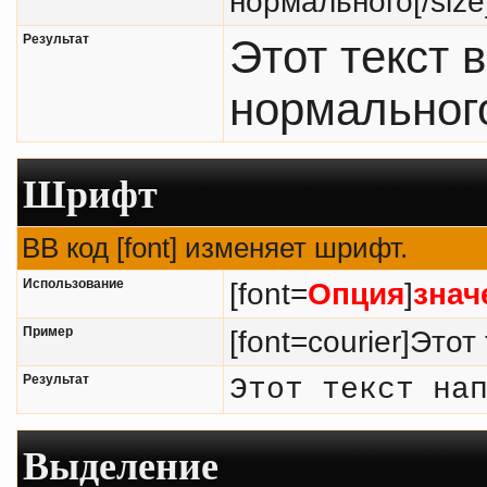
нормального[/size
Результат
Этот текст 
нормальног
Шрифт
BB код [font] изменяет шрифт.
Использование
[font=
Опция
]
знач
Пример
[font=courier]Этот
Результат
Этот текст на
Выделение