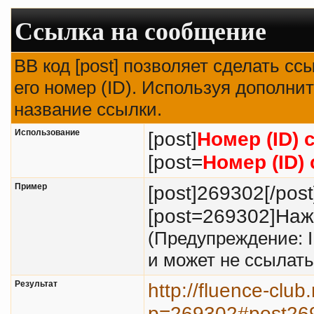
Ссылка на сообщение
BB код [post] позволяет сделать с
его номер (ID). Используя дополни
название ссылки.
Использование
[post]
Номер (ID)
[post=
Номер (ID)
Пример
[post]269302[/post
[post=269302]Нажм
(Предупреждение: 
и может не ссылат
Результат
http://fluence-clu
p=269302#post26