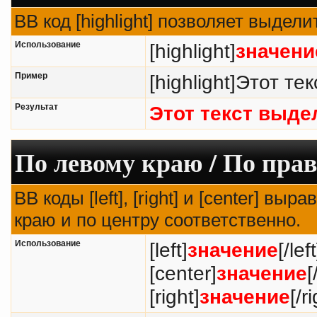
BB код [highlight] позволяет выдели
Использование
[highlight]
значени
Пример
[highlight]Этот тек
Результат
Этот текст выде
По левому краю / По прав
BB коды [left], [right] и [center] в
краю и по центру соответственно.
Использование
[left]
значение
[/left
[center]
значение
[
[right]
значение
[/r