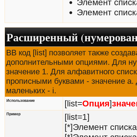
Элемент списк
Элемент списк
Расширенный (нумерован
BB код [list] позволяет также созд
дополнительными опциями. Для ну
значение 1. Для алфавитного списк
прописными буквами - значение а. 
маленьких - i.
Использование
[list=
Опция
]
значе
Пример
[list=1]
[*]Элемент списка
[*]Элемент списка