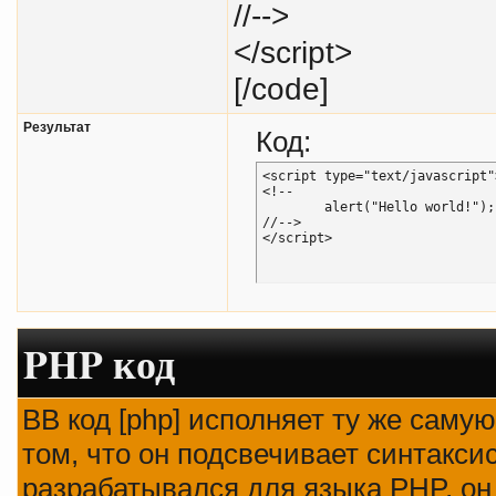
//-->
</script>
[/code]
Результат
Код:
<script type="text/javascript">
<!--

	alert("Hello world!");

//-->

</script>
PHP код
BB код [php] исполняет ту же самую
том, что он подсвечивает синтаксис
разрабатывался для языка PHP, он