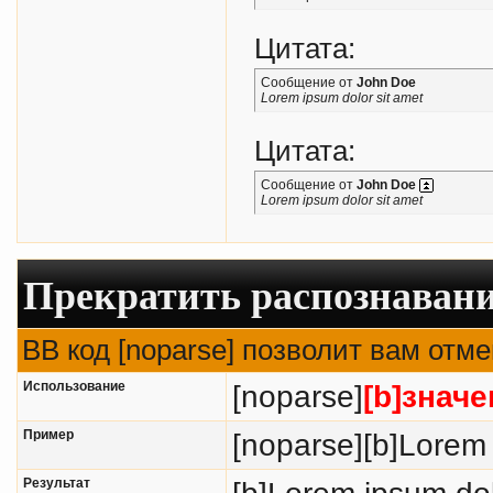
Цитата:
Сообщение от
John Doe
Lorem ipsum dolor sit amet
Цитата:
Сообщение от
John Doe
Lorem ipsum dolor sit amet
Прекратить распознавани
BB код [noparse] позволит вам отм
Использование
[noparse]
[b]значе
Пример
[noparse][b]Lorem 
Результат
[b]Lorem ipsum dol