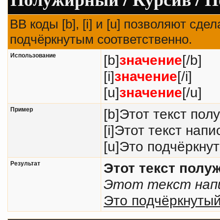
BB коды [b], [i] и [u] позволяют с
подчёркнутым соответственно.
Использование
[b]
значение
[/b]
[i]
значение
[/i]
[u]
значение
[/u]
Пример
[b]Этот текст пол
[i]Этот текст напи
[u]Это подчёркнут
Результат
Этот текст пол
Этот текст напи
Это подчёркнутый