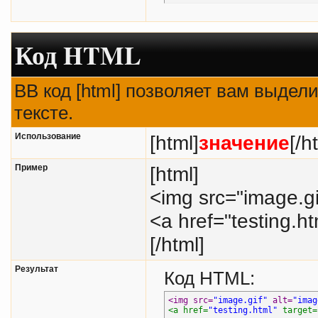
echo
$m
}
Код HTML
BB код [html] позволяет вам выде
тексте.
Использование
[html]
значение
[/h
Пример
[html]
<img src="image.gi
<a href="testing.h
[/html]
Результат
Код HTML:
<img src=
"image.gif"
 alt=
"imag
<a href=
"testing.html"
 target=