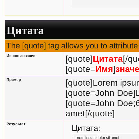
Цитата
The [quote] tag allows you to attribut
Использование
[quote]
Цитата
[/qu
[quote=
Имя
]
знач
Пример
[quote]Lorem ipsum
[quote=John Doe]L
[quote=John Doe;6
amet[/quote]
Результат
Цитата:
Lorem ipsum dolor sit amet