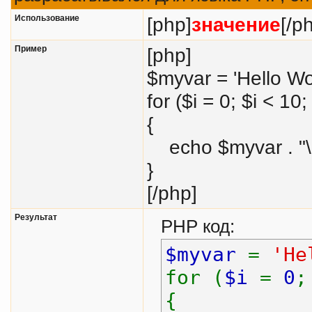
Использование
[php]
значение
[/p
Пример
[php]
$myvar = 'Hello Wor
for ($
i = 0; $i < 10;
{
echo $myvar . "\
}
[/php]
Результат
PHP код:
$myvar
=
'He
for (
$i
=
0
{