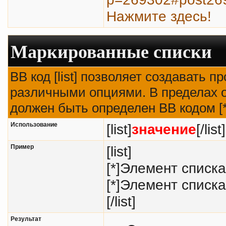
Нажмите здесь!
Маркированные списки
BB код [list] позволяет создавать 
различными опциями. В пределах о
должен быть определен BB кодом [*
Использование
[list]
значение
[/list]
Пример
[list]
[*]Элемент списка
[*]Элемент списка
[/list]
Результат