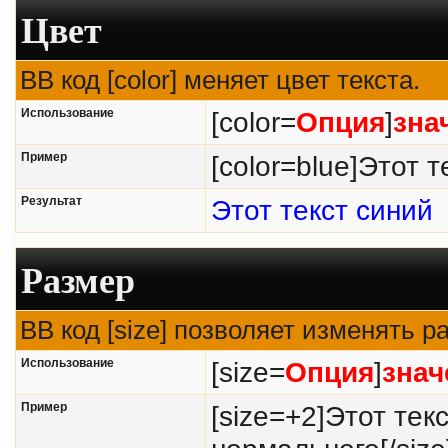
Цвет
BB код [color] меняет цвет текста.
Использование
[color=
Опция
]
зна
Пример
[color=blue]Этот т
Результат
Этот текст синий
Размер
BB код [size] позволяет изменять 
Использование
[size=
Опция
]
знач
Пример
[size=+2]Этот тек