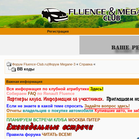
Регистрация
«
Форум Fluence-Club.ru|Форум Megane-3
«
Справка
BB коды
Важная информация
Вся информация по клубной атрибутике
Здесь!
Собираем
FAQ
по Renault Fluence
Если не знаете в какой теме спросить
Задайте вопрос здесь!
Отчеты
владельцев о покупке автомобиля
Купившие авто, не за
Вниман
ПЛАНИРУЕМ ВСТРЕЧИ КЛУБА
МОСКВА
ПИТЕР
Правила форума
ЧИТАТЬ ВСЕМ!