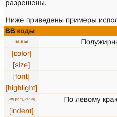
разрешены.
Ниже приведены примеры испол
BB коды
Полужирны
[b]
,
[i]
,
[u]
[color]
[size]
[font]
[highlight]
По левому краю
[left]
,
[right]
,
[center]
[indent]