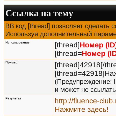
Ссылка на тему
BB код [thread] позволяет сделать с
Используя дополнительный парамет
Использование
[thread]
Номер (ID
[thread=
Номер (I
Пример
[thread]42918[/thr
[thread=42918]Наж
(Предупреждение: 
и может не ссылат
Результат
http://fluence-clu
Нажмите здесь!