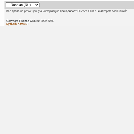
Все права на размещенную информацию принадлежат Fluence-Club.ru и авторам сообщений!
Copyright Fluence-Club.ru; 20
Sysadminov.NET