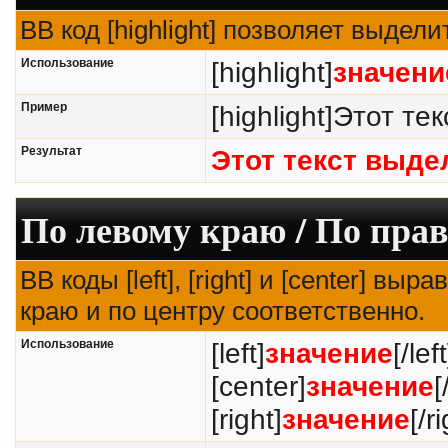
BB код [highlight] позволяет выдели
Использование
[highlight]
значени
Пример
[highlight]Этот тек
Результат
Этот текст выде
По левому краю / По прав
BB коды [left], [right] и [center] в
краю и по центру соответственно.
Использование
[left]
значение
[/left
[center]
значение
[
[right]
значение
[/r