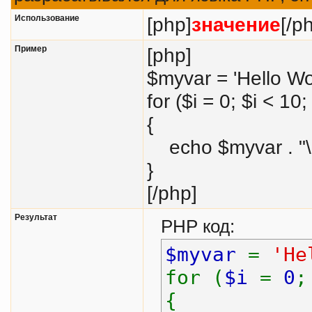
Использование
[php]
значение
[/p
Пример
[php]
$myvar = 'Hello Wor
for ($
i = 0; $i < 10;
{
echo $myvar . "\
}
[/php]
Результат
PHP код:
$myvar
=
'He
for (
$i
=
0
{