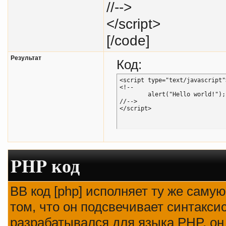
//-->
</script>
[/code]
Результат
Код:
<script type="text/javascript">
<!--

	alert("Hello world!");

//-->

</script>
PHP код
BB код [php] исполняет ту же самую
том, что он подсвечивает синтаксис
разрабатывался для языка PHP, он