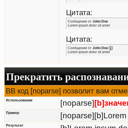
Цитата:
Сообщение от
John Doe
Lorem ipsum dolor sit amet
Цитата:
Сообщение от
John Doe
Lorem ipsum dolor sit amet
Прекратить распознавани
BB код [noparse] позволит вам отм
Использование
[noparse]
[b]значе
Пример
[noparse][b]Lorem 
Результат
[b]Lorem ipsum dol