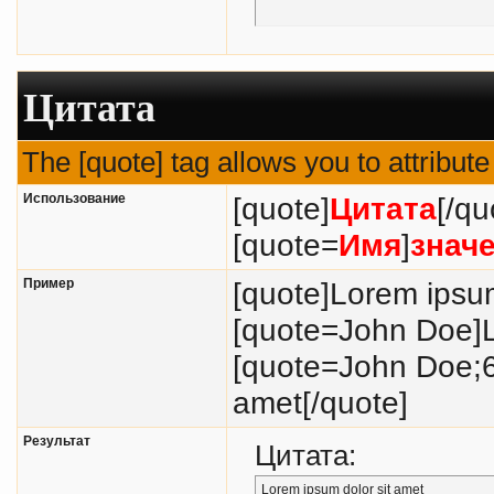
Цитата
The [quote] tag allows you to attribut
Использование
[quote]
Цитата
[/qu
[quote=
Имя
]
знач
Пример
[quote]Lorem ipsum
[quote=John Doe]L
[quote=John Doe;6
amet[/quote]
Результат
Цитата:
Lorem ipsum dolor sit amet