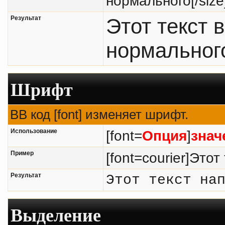
нормального[/size
Результат
Этот текст 
нормальног
Шрифт
BB код [font] изменяет шрифт.
Использование
[font=
Опция
]
знач
Пример
[font=courier]Этот
Результат
Этот текст на
Выделение