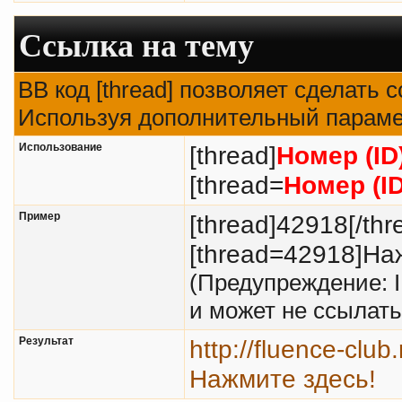
Ссылка на тему
BB код [thread] позволяет сделать с
Используя дополнительный парамет
Использование
[thread]
Номер (ID
[thread=
Номер (I
Пример
[thread]42918[/thr
[thread=42918]Наж
(Предупреждение: 
и может не ссылат
Результат
http://fluence-clu
Нажмите здесь!