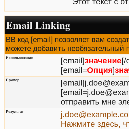
Этот текст с о
Email Linking
BB код [email] позволяет вам созда
можете добавить необязательный п
Использование
[email]
значение
[/
[email=
Опция
]
зна
Пример
[email]j.doe@exam
[email=j.doe@exa
отправить мне эл
Результат
j.doe@example.c
Нажмите здесь, ч