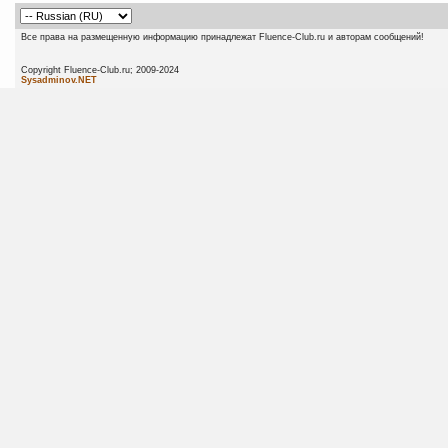
Все права на размещенную информацию принадлежат Fluence-Club.ru и авторам сообщений!
Copyright Fluence-Club.ru; 20
Sysadminov.NET