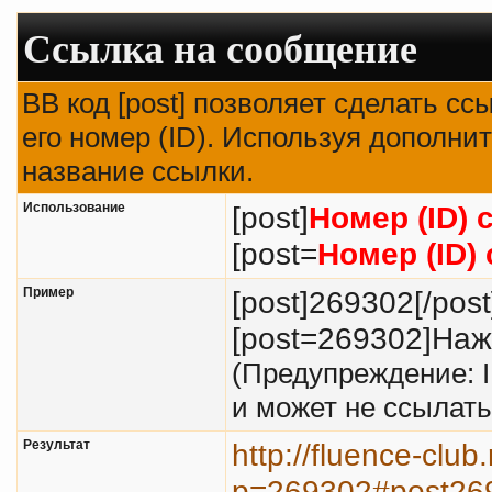
Ссылка на сообщение
BB код [post] позволяет сделать с
его номер (ID). Используя дополни
название ссылки.
Использование
[post]
Номер (ID)
[post=
Номер (ID)
Пример
[post]269302[/post
[post=269302]Нажм
(Предупреждение: 
и может не ссылат
Результат
http://fluence-clu
p=269302#post26