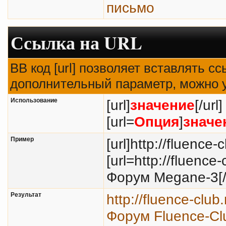
письмо
Ссылка на URL
BB код [url] позволяет вставлять 
дополнительный параметр, можно у
Использование
[url]
значение
[/url]
[url=
Опция
]
значе
Пример
[url]http://fluence-c
[url=http://fluenc
Форум Megane-3[/u
Результат
http://fluence-club
Форум Fluence-Cl