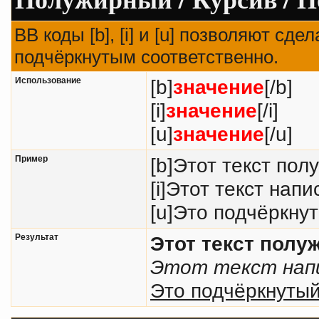
BB коды [b], [i] и [u] позволяют с
подчёркнутым соответственно.
Использование
[b]
значение
[/b]
[i]
значение
[/i]
[u]
значение
[/u]
Пример
[b]Этот текст пол
[i]Этот текст напи
[u]Это подчёркнут
Результат
Этот текст пол
Этот текст напи
Это подчёркнутый