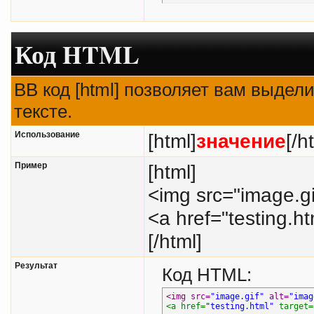
echo
$m
}
Код HTML
BB код [html] позволяет вам выде
тексте.
Использование
[html]
значение
[/h
Пример
[html]
<img src="image.gi
<a href="testing.h
[/html]
Результат
Код HTML:
<img src=
"image.gif"
 alt=
"imag
<a href=
"testing.html"
 target=