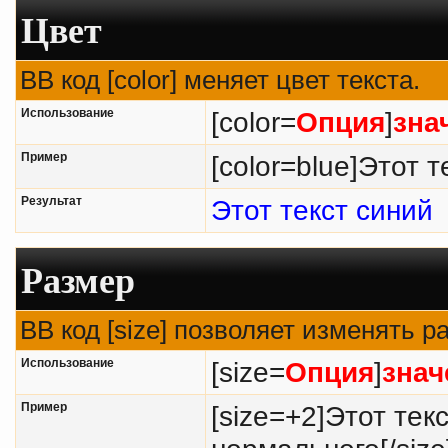
Цвет
BB код [color] меняет цвет текста.
Использование
[color=
Опция
]
зна
Пример
[color=blue]Этот т
Результат
Этот текст синий
Размер
BB код [size] позволяет изменять 
Использование
[size=
Опция
]
знач
Пример
[size=+2]Этот тек