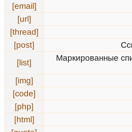
[email]
[url]
[thread]
[post]
Сс
Маркированные спи
[list]
[img]
[code]
[php]
[html]