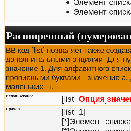
Элемент списк
Элемент списк
Расширенный (нумерован
BB код [list] позволяет также созд
дополнительными опциями. Для ну
значение 1. Для алфавитного списк
прописными буквами - значение а. 
маленьких - i.
Использование
[list=
Опция
]
значе
Пример
[list=1]
[*]Элемент списка
[*]Элемент списка