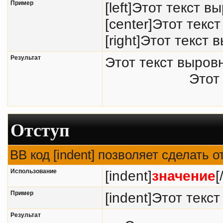
Пример
[left]Этот текст в
[center]Этот текс
[right]Этот текст 
Результат
Этот текст выров
Этот
Отступ
BB код [indent] позволяет сделать о
Использование
[indent]
значение
[
Пример
[indent]Этот текст
Результат