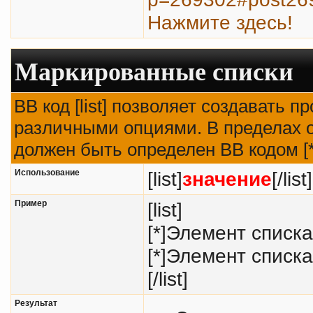
Нажмите здесь!
Маркированные списки
BB код [list] позволяет создавать 
различными опциями. В пределах о
должен быть определен BB кодом [*
Использование
[list]
значение
[/list]
Пример
[list]
[*]Элемент списка
[*]Элемент списка
[/list]
Результат