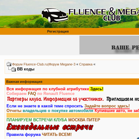
Регистрация
«
Форум Fluence-Club.ru|Форум Megane-3
«
Справка
BB коды
Важная информация
Вся информация по клубной атрибутике
Здесь!
Собираем
FAQ
по Renault Fluence
Если не знаете в какой теме спросить
Задайте вопрос здесь!
Отчеты
владельцев о покупке автомобиля
Купившие авто, не за
Внима
ПЛАНИРУЕМ ВСТРЕЧИ КЛУБА
МОСКВА
ПИТЕР
Правила форума
ЧИТАТЬ ВСЕМ!