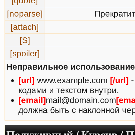
[quote]
[noparse]
Прекратит
[attach]
[S]
[spoiler]
Неправильное использование
[url]
www.example.com
[/url]
-
кодами и текстом внутри.
[email]
mail@domain.com
[ema
должна быть с наклонной чер
Полужирный / Курсив / 