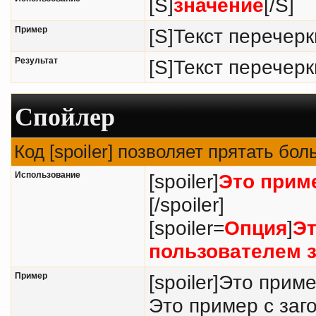
[S]
значение
[/S]
Пример
[S]Текст перечерк
Результат
[S]Текст перечерк
Спойлер
Код [spoiler] позволяет прятать бо
Использование
[spoiler]
Это прим
[/spoiler]
[spoiler=
Опция
]
Эт
пользователем з
Пример
[spoiler]Это прим
Это пример с заг