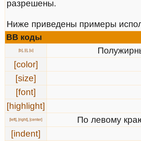
разрешены.
Ниже приведены примеры испол
BB коды
Полужирны
[b]
,
[i]
,
[u]
[color]
[size]
[font]
[highlight]
По левому краю
[left]
,
[right]
,
[center]
[indent]