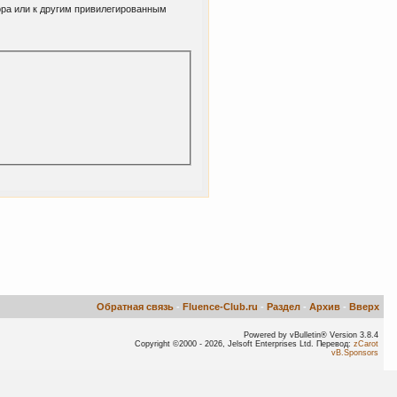
ора или к другим привилегированным
Обратная связь
-
Fluence-Club.ru
-
Раздел
-
Архив
-
Вверх
Powered by vBulletin® Version 3.8.4
Copyright ©2000 - 2026, Jelsoft Enterprises Ltd. Перевод:
zCarot
vB.Sponsors