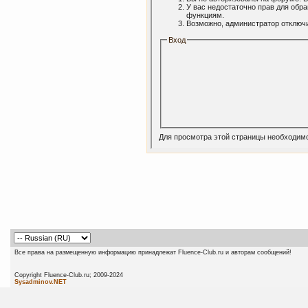
У вас недостаточно прав для обр
функциям.
Возможно, администратор отключи
Вход
Для просмотра этой страницы необходим
Все права на размещенную информацию принадлежат Fluence-Club.ru и авторам сообщений!
Copyright Fluence-Club.ru; 20
Sysadminov.NET