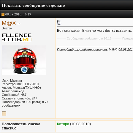
Показать сообщение отдельно
09.08.2010, 16:19
M@X
Знаток
Вот она какая. Блин не могу фотку вставить.
---------- Сообщение добавлено в 16:19 ---------- Пре
Последний раз редактировалось M@X; 09.08.201
Имя: Максим
Регистрация: 31.05.2010
Адрес: Москва(ТУШИНО)
Авто: пешеход
Сообщений: 487
Сказал(а) спасибо: 247
Поблагодарили 120 раз(а) в 74
сообщениях
Пользователь сказал
Котяра
(10.08.2010)
cпасибо: