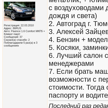
с воздуховодами 
дождя и света)
2. Автоград г. Тю
Регистрация: 22.03.2010
Адрес: 86RUS
3. Алексей Зайцев
Авто: Fluence 1.6 Comfort МКП5 +
Климат пакет
Сообщений: 37
4. Бензин + модел
Сказал(а) спасибо: 2
Поблагодарили 5 раз(а) в 3
5. Косяки, заминк
сообщениях
6. Лучший салон 
менеджерами
7. Если брать маш
возможности с п
стоимости. Тогда
паспорту и водит
Последний раз реда