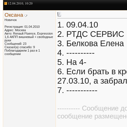
12.04.2010, 10:20
Оксана
Новичок
1. 09.04.10
Регистрация: 01.04.2010
Адрес: Москва
2. РТДС СЕРВИС
Авто: Renault Fluence, Expression
1,6 АКПП вишневый + свободные
руки
3. Белкова Елена
Сообщений: 23
Сказал(а) спасибо: 9
4. ----------
Поблагодарили 1 раз в 1
сообщении
5. На 4-
6. Если брать в кр
27.03.10, а забрал
7. -----------
---------- Сообщение д
сообщение размещено в