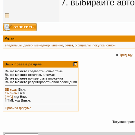
7. выбирайте авто
Метки
владельцы
,
дилер
,
менеджер
,
мнение
,
отчет
,
официалы
,
покупка
,
салон
«
Предыдущ
Ваши права в разделе
Вы
не можете
создавать новые темы
Вы
не можете
отвечать в темах
Вы
не можете
прикреплять вложения
Вы
не можете
редактировать свои сообщения
BB коды
Вкл.
Смайлы
Вкл.
[IMG]
код
Вкл.
HTML код
Выкл.
Правила форума
Текущее врем