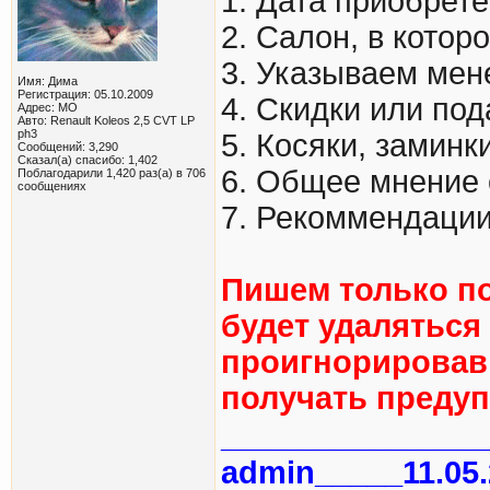
1. Дата приобрете
2. Салон, в котор
3. Указываем мен
Имя: Дима
Регистрация: 05.10.2009
4. Скидки или по
Адрес: МО
Авто: Renault Koleos 2,5 CVT LP
ph3
5. Косяки, заминк
Сообщений: 3,290
Сказал(а) спасибо: 1,402
6. Общее мнение 
Поблагодарили 1,420 раз(а) в 706
сообщениях
7. Рекоммендаци
Пишем только по
будет удаляться
проигнорировав
получать преду
______________
admin_____11.05.