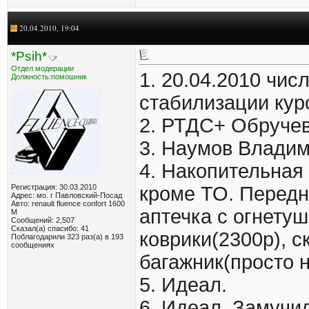
20.04.2010, 19:04
*Psih*
Отдел модерации
1. 20.04.2010 чис
Должность:помошник
стабилизации кур
2. РТДС+ Обручев
3. Наумов Владим
4. Накопительная 
Регистрация: 30.03.2010
кроме ТО. Передн
Адрес: мо. г Павловский-Посад
Авто: renault fluence confort 1600
аптечка с огнету
М
Сообщений: 2,507
Сказал(а) спасибо: 41
коврики(2300р), с
Поблагодарили 323 раз(а) в 193
сообщениях
багажник(просто н
5. Идеал.
6. Идеал. Замучи