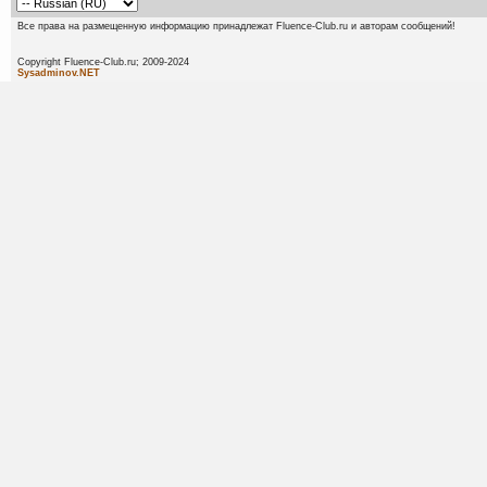
Все права на размещенную информацию принадлежат Fluence-Club.ru и авторам сообщений!
Copyright Fluence-Club.ru; 20
Sysadminov.NET