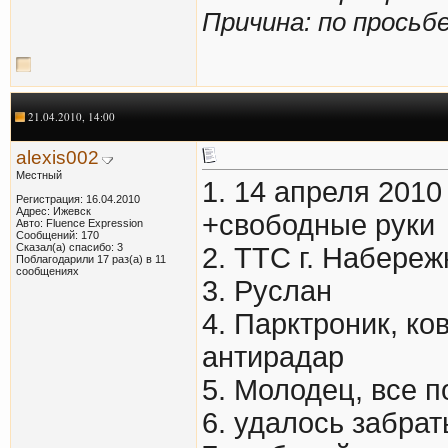
Причина: по просьбе
21.04.2010, 14:00
alexis002
Местный
1. 14 апреля 2010
Регистрация: 16.04.2010
Адрес: Ижевск
+свободные руки
Авто: Fluence Expression
Сообщений: 170
Сказал(а) спасибо: 3
2. ТТС г. Набере
Поблагодарили 17 раз(а) в 11
сообщениях
3. Руслан
4. Парктроник, ко
антирадар
5. Молодец, все п
6. удалось забрат