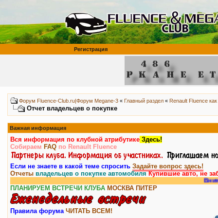
Регистрация
Форум Fluence-Club.ru|Форум Megane-3
«
Главный раздел
«
Renault Fluence как
Отчет владельцев о покупке
Важная информация
Вся информация по клубной атрибутике
Здесь!
Собираем
FAQ
по Renault Fluence
Если не знаете в какой теме спросить
Задайте вопрос здесь!
Отчеты
владельцев о покупке автомобиля
Купившие авто, не за
Внимание, у на
ПЛАНИРУЕМ ВСТРЕЧИ КЛУБА
МОСКВА
ПИТЕР
Правила форума
ЧИТАТЬ ВСЕМ!