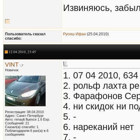
Извиняюсь, забыл
Пользователь сказал
Русиш Ифан
(25.04.2010)
cпасибо:
12.04.2010, 23:45
VINT
Новичок
1. 07 04 2010, 634
2. рольф лахта р
3. Фарафонов Сер
4. ни скидок ни п
Регистрация: 08.04.2010
5. -
Адрес: Санкт-Петербург
Авто: renault fluence 1.6 Exp.
Сообщений: 21
6. нареканий нет
Сказал(а) спасибо: 1
Поблагодарили 6 раз(а) в 6
7. -
сообщениях