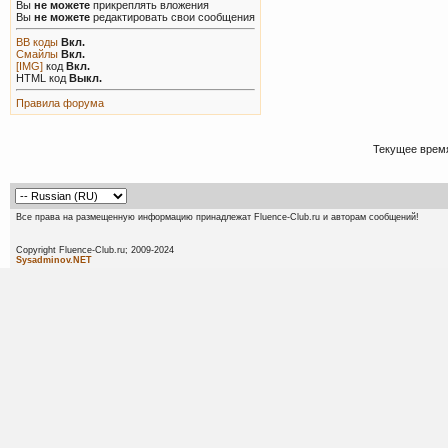
Вы
не можете
прикреплять вложения
Вы
не можете
редактировать свои сообщения
BB коды
Вкл.
Смайлы
Вкл.
[IMG]
код
Вкл.
HTML код
Выкл.
Правила форума
Текущее врем
Все права на размещенную информацию принадлежат Fluence-Club.ru и авторам сообщений!
Copyright Fluence-Club.ru; 20
Sysadminov.NET