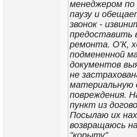
менеджером по
паузу и обещае
звонок - извини
предоставить 
ремонта. О'К, х
подмененной м
документов вы
не застрахован
материальную 
повреждения. Н
пункт из догов
Посылаю их нах
возвращаюсь на
"корыту".