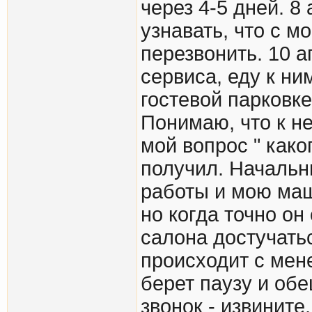
через 4-5 дней. 8
узнавать, что с 
перезвонить. 10 а
сервиса, еду к н
гостевой парковк
Понимаю, что к н
мой вопрос " каког
получил. Начальни
работы и мою маш
но когда точно он
салона достучат
происходит с мен
берет паузу и обе
звонок - извините