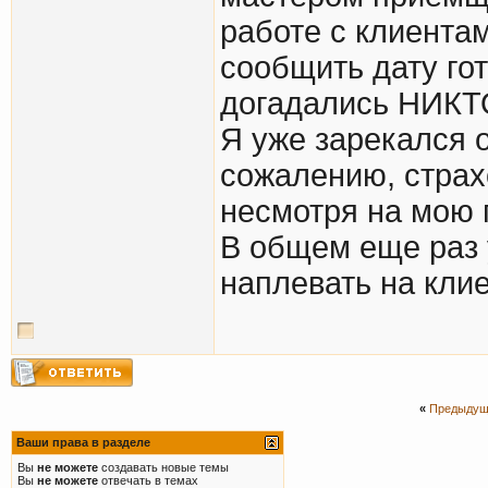
работе с клиента
сообщить дату го
догадались НИКТ
Я уже зарекался 
сожалению, страх
несмотря на мою 
В общем еще раз 
наплевать на клие
«
Предыдущ
Ваши права в разделе
Вы
не можете
создавать новые темы
Вы
не можете
отвечать в темах