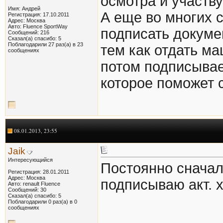
осмотра и участву
Имя: Андрей
А еще во многих 
Регистрация: 17.10.2011
Адрес: Москва
Авто: Fluence SportWay
подписать докуме
Сообщений: 216
Сказал(а) спасибо: 5
Поблагодарили 27 раз(а) в 23
тем как отдать м
сообщениях
потом подписывае
которое поможет 
08.01.2013, 23:55
Jaik
Интересующийся
Постоянно сначал
Регистрация: 28.01.2011
Адрес: Москва
подписываю акт. х
Авто: renault Fluence
Сообщений: 30
Сказал(а) спасибо: 5
Поблагодарили 0 раз(а) в 0
сообщениях