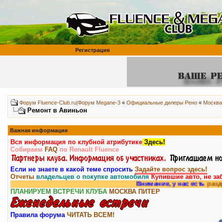
Регистрация
Форум Fluence-Club.ru|Форум Megane-3
«
Официальные дилеры Рено
«
Москва
Ремонт в Авиньон
Важная информация
Вся информация по клубной атрибутике
Здесь!
Собираем
FAQ
по Renault Fluence
Если не знаете в какой теме спросить
Задайте вопрос здесь!
Отчеты
владельцев о покупке автомобиля
Купившие авто, не за
Внимание, у нас есть
раздел фор
ПЛАНИРУЕМ ВСТРЕЧИ КЛУБА
МОСКВА
ПИТЕР
Правила форума
ЧИТАТЬ ВСЕМ!