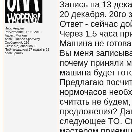
Запись на 13 дека
20 декабря. 20го 
Ответ - сейчас д
Имя: Андрей
Через 1,5 часа пр
Регистрация: 17.10.2011
Адрес: Москва
Авто: Fluence SportWay
Машина не готова.
Сообщений: 216
Сказал(а) спасибо: 5
Поблагодарили 27 раз(а) в 23
Вы меня записыва
сообщениях
почему приняли м
машина будет готов
Предлагаю посчит
нормочасов необх
считать не будем
предложения? Дав
следующее ТО. С
мастером приемщи