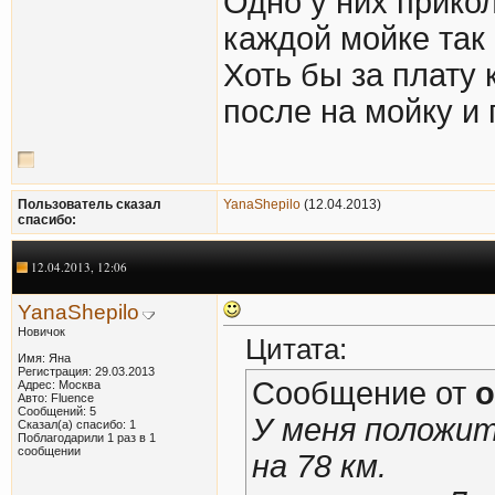
Одно у них прико
каждой мойке так 
Хоть бы за плату 
после на мойку и 
Пользователь сказал
YanaShepilo
(12.04.2013)
cпасибо:
12.04.2013, 12:06
YanaShepilo
Новичок
Цитата:
Имя: Яна
Регистрация: 29.03.2013
Сообщение от
o
Адрес: Москва
Авто: Fluence
Сообщений: 5
У меня положи
Сказал(а) спасибо: 1
Поблагодарили 1 раз в 1
сообщении
на 78 км.