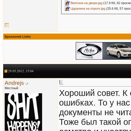
Вмятина на двери.jpg
(17.9 Кб, 62 просм
Царапина на пороге.jpg
(25.6 Кб, 57 про
Sponsored Links
29.05.2012, 15:04
Andrejs
Местный
Хороший совет. К
ошибках. То у нас
документы не чита
Тоже был такой оп