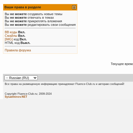
Ваши права в разделе
Вы
не можете
создавать новые темы
Вы
не можете
отвечать в темах
Вы
не можете
прикреплять вложения
Вы
не можете
редактировать свои сообщения
BB коды
Вкл.
Смайлы
Вкл.
[IMG]
код
Вкл.
HTML код
Выкл.
Правила форума
Текущее врем
Все права на размещенную информацию принадлежат Fluence-Club.ru и авторам сообщений!
Copyright Fluence-Club.ru; 20
Sysadminov.NET