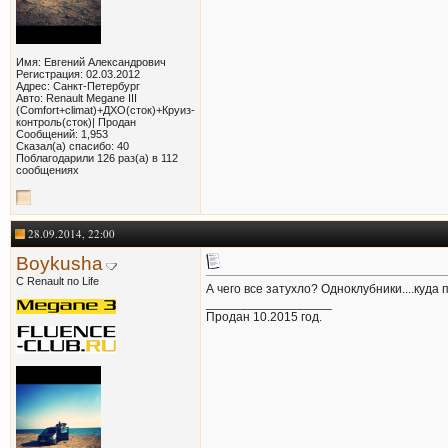
Имя: Евгений Александрович
Регистрация: 02.03.2012
Адрес: Санкт-Петербург
Авто: Renault Megane III
(Comfort+climat)+ДХО(сток)+Круиз-
контроль(сток)| Продан
Сообщений: 1,953
Сказал(а) спасибо: 40
Поблагодарили 126 раз(а) в 112
сообщениях
28.09.2014, 22:00
Boykusha
С Renault по Life
А чего все затухло? Одноклубники....куда
__________________
Продан 10.2015 год.