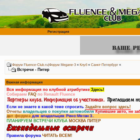
Регистрация
«
Форум Fluence-Club.ru|Форум Megane-3
«
Клуб
«
Санкт-Петербург
Встречи - Питер
Важная информация
Вся информация по клубной атрибутике
Здесь!
Собираем
FAQ
по Renault Fluence
Если не знаете в какой теме спросить
Задайте вопрос здесь!
Отчеты
владельцев о покупке автомобиля
Купившие авто, не за
орума
для владельцев Рено Меган 3.
ПЛАНИРУЕМ ВСТРЕЧИ КЛУБА
МОСКВА
ПИТЕР
Правила форума
ЧИТАТЬ ВСЕМ!