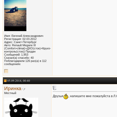
Имя: Евгений Александрович
Регистрация: 02.03.2012
Адрес: Санкт-Петербург
Авто: Renault Megane III
(Comfort+climat)+ДХО(сток)+Круиз-
контроль(сток)| Продан
Сообщений: 1,953
Сказал(а) спасибо: 40
Поблагодарили 126 раз(а) в 112
сообщениях
05.09.2014, 00:40
Иринка
Местный
Друзья
, напишите мне пожалуйста в Л.С