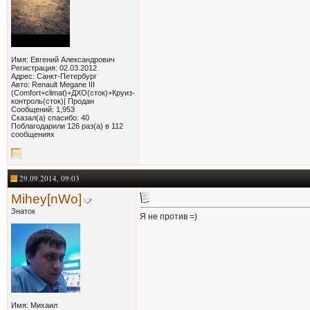
Имя: Евгений Александрович
Регистрация: 02.03.2012
Адрес: Санкт-Петербург
Авто: Renault Megane III
(Comfort+climat)+ДХО(сток)+Круиз-
контроль(сток)| Продан
Сообщений: 1,953
Сказал(а) спасибо: 40
Поблагодарили 126 раз(а) в 112
сообщениях
29.09.2014, 09:03
Mihey[nWo]
Знаток
Я не против =)
Имя: Михаил