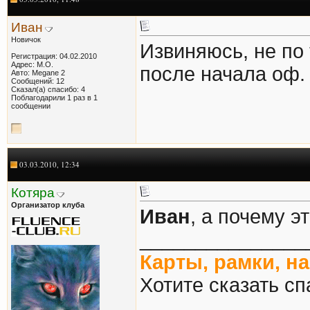
Иван
Новичок
Извиняюсь, не по 
Регистрация: 04.02.2010
Адрес: М.О.
после начала оф
Авто: Megane 2
Сообщений: 12
Сказал(а) спасибо: 4
Поблагодарили 1 раз в 1
сообщении
03.03.2010, 12:34
Котяра
Организатор клуба
Иван
, а почему э
_______________
Карты, рамки, н
Хотите сказать сп