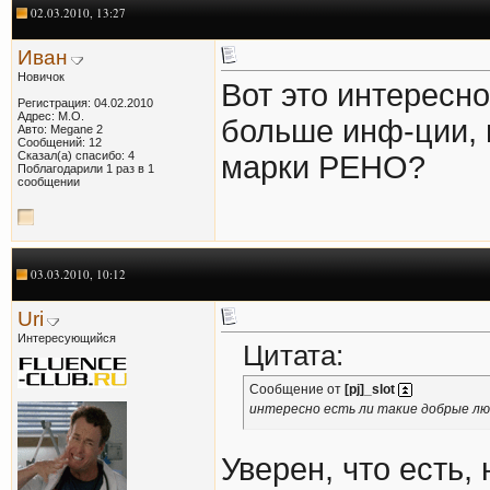
02.03.2010, 13:27
Иван
Новичок
Вот это интересн
Регистрация: 04.02.2010
Адрес: М.О.
больше инф-ции, 
Авто: Megane 2
Сообщений: 12
Сказал(а) спасибо: 4
марки РЕНО?
Поблагодарили 1 раз в 1
сообщении
03.03.2010, 10:12
Uri
Интересующийся
Цитата:
Сообщение от
[pj]_slot
интересно есть ли такие добрые люд
Уверен, что есть,