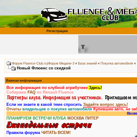
Регистрация
«
Форум Fluence-Club.ru|Форум Megane-3
«
База знаний
«
Покупка автомобиля
Новый Флюенс со скидкой
Важная информация
Вся информация по клубной атрибутике
Здесь!
Собираем
FAQ
по Renault Fluence
Если не знаете в какой теме спросить
Задайте вопрос здесь!
Отчеты
владельцев о покупке автомобиля
Купившие авто, не за
Внимание, у 
ПЛАНИРУЕМ ВСТРЕЧИ КЛУБА
МОСКВА
ПИТЕР
Правила форума
ЧИТАТЬ ВСЕМ!