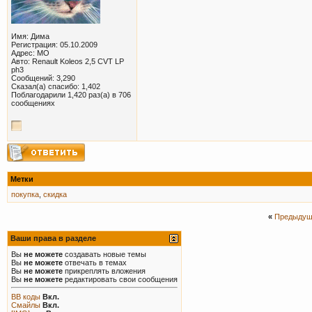
Имя: Дима
Регистрация: 05.10.2009
Адрес: МО
Авто: Renault Koleos 2,5 CVT LP
ph3
Сообщений: 3,290
Сказал(а) спасибо: 1,402
Поблагодарили 1,420 раз(а) в 706
сообщениях
Метки
покупка
,
скидка
«
Предыдущ
Ваши права в разделе
Вы
не можете
создавать новые темы
Вы
не можете
отвечать в темах
Вы
не можете
прикреплять вложения
Вы
не можете
редактировать свои сообщения
BB коды
Вкл.
Смайлы
Вкл.