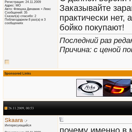
Регистрация: 24.11.2009
Заказывайте зара
Адрес: МО
Авто: Флюшка Динамик + Люкс
Сообщений: 35
практически нет,
Сказал(а) спасибо: 2
Поблагодарили 8 раз(а) в 3
сообщениях
бойко покупают!
Последний раз редак
Причина: с ценой п
Sponsored Links
26.11.2009, 00:53
Skaara
Интересующийся
почему именно в 