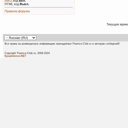
[IMG]
код
Вкл.
HTML код
Выкл.
Правила форума
Текущее врем
Все права на размещенную информацию принадлежат Fluence-Club.ru и авторам сообщений!
Copyright Fluence-Club.ru; 20
Sysadminov.NET