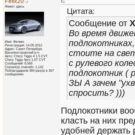
Felix20
Живет здесь
Цитата:
Сообщение от
Во время движе
подлокотниках,
Имя: Феликс
Регистрация: 14.05.2012
Адрес: Санкт-Петербург,
стоите на свет
Василеостровский р-н
Авто: Chery Tiggo 4 1.5 CVT.
Chery Tiggo 4pro 1.5T CVT
с рулевого кол
Сообщений: 8,566
Сказал(а) спасибо: 1,142
подлокотник ( 
Поблагодарили 384 раз(а) в 367
сообщениях
ЗЫ А зачем "ух
спросить? )))
Подлокотники воо
класть на них пре
удобней держать р