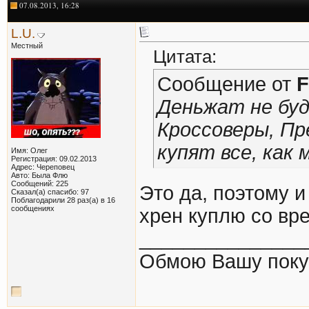
07.08.2013, 16:28
L.U.
Местный
Цитата:
Сообщение от
F
Деньжат не буд
Кроссоверы, Пр
купят все, как 
Имя: Олег
Регистрация: 09.02.2013
Адрес: Череповец
Авто: Была Флю
Сообщений: 225
Это да, поэтому и
Сказал(а) спасибо: 97
Поблагодарили 28 раз(а) в 16
сообщениях
хрен куплю со вр
_______________
Обмою Вашу покупк