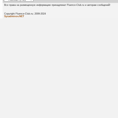
Все права на размещенную информацию принадлежат Fluence-Club.ru и авторам сообщений!
Copyright Fluence-Club.ru; 20
Sysadminov.NET