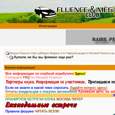
Регистрация
Форум Fluence-Club.ru|Форум Megane-3
«
Главный раздел
«
Renault Fluence как
Купили ли бы вы флюенс еще раз?
Важная информация
Вся информация по клубной атрибутике
Здесь!
Собираем
FAQ
по Renault Fluence
Если не знаете в какой теме спросить
Задайте вопрос здесь!
Отчеты
владельцев о покупке автомобиля
Купившие авто, не за
Внимание, у
ПЛАНИРУЕМ ВСТРЕЧИ КЛУБА
МОСКВА
ПИТЕР
Правила форума
ЧИТАТЬ ВСЕМ!