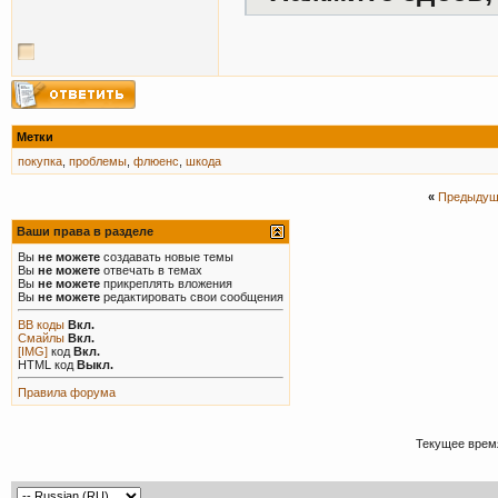
Метки
покупка
,
проблемы
,
флюенс
,
шкода
«
Предыдущ
Ваши права в разделе
Вы
не можете
создавать новые темы
Вы
не можете
отвечать в темах
Вы
не можете
прикреплять вложения
Вы
не можете
редактировать свои сообщения
BB коды
Вкл.
Смайлы
Вкл.
[IMG]
код
Вкл.
HTML код
Выкл.
Правила форума
Текущее врем