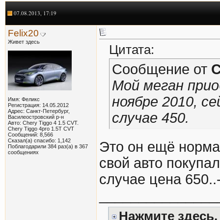
07.08.2013, 17:19
Felix20
Живет здесь
Цитата:
Сообщение от
C
Мой меган прио
ноябре 2010, се
Имя: Феликс
Регистрация: 14.05.2012
Адрес: Санкт-Петербург,
случае 450.
Василеостровский р-н
Авто: Chery Tiggo 4 1.5 CVT.
Chery Tiggo 4pro 1.5T CVT
Сообщений: 8,566
Сказал(а) спасибо: 1,142
Это он ещё нормал
Поблагодарили 384 раз(а) в 367
сообщениях
свой авто покупал
случае цена 650..
_______________
Нажмите здесь,