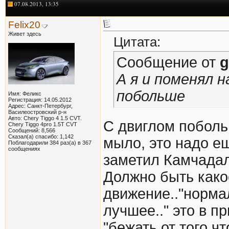
07.08.2013, 13:35
Felix20
Живет здесь
Цитата:
Сообщение от
g
А я и поменял н
побольше
Имя: Феликс
Регистрация: 14.05.2012
Адрес: Санкт-Петербург,
Василеостровский р-н
Авто: Chery Tiggo 4 1.5 CVT.
С двиглом поболь
Chery Tiggo 4pro 1.5T CVT
Сообщений: 8,566
Сказал(а) спасибо: 1,142
мыло, это надо е
Поблагодарили 384 раз(а) в 367
сообщениях
заметил Камчадал
Должно быть како
движение.."норма
лучшее.." это в п
"бежать от того ч