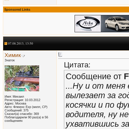
Sponsored Links
07.08.2013, 13:50
Химик
Знаток
Цитата:
Сообщение от
F
...Ну и от мен
вылезает за го
Имя: Михаил
Регистрация: 10.03.2012
косячки и по фу
Адрес: Москва
Авто: Флюенс Exp (мкпп, СР)
Сообщений: 375
водителя, ну н
Сказал(а) спасибо: 369
Поблагодарили 90 раз(а) в 56
сообщениях
ухватившись за