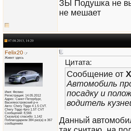
ЗЫ Подушка не вы
не мешает
07.08.2013, 14:20
Felix20
Живет здесь
Цитата:
Сообщение от
Автомобиль пр
посадку и поло
Имя: Феликс
Регистрация: 14.05.2012
Адрес: Санкт-Петербург,
водитель кузнец
Василеостровский р-н
Авто: Chery Tiggo 4 1.5 CVT.
Chery Tiggo 4pro 1.5T CVT
Сообщений: 8,566
Сказал(а) спасибо: 1,142
Данный автомобил
Поблагодарили 384 раз(а) в 367
сообщениях
так считаю..на п