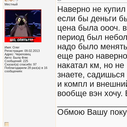
Местный
Наверно не купил 
если бы деньги б
цена была оооч. в
период был небол
надо было менять
Имя: Олег
Регистрация: 09.02.2013
еще рано наверно
Адрес: Череповец
Авто: Была Флю
Сообщений: 225
накатал км, но не
Сказал(а) спасибо: 97
Поблагодарили 28 раз(а) в 16
сообщениях
знаете, садишься
и компл и внешний 
вообще вэн хочу. 
_______________
Обмою Вашу покупк