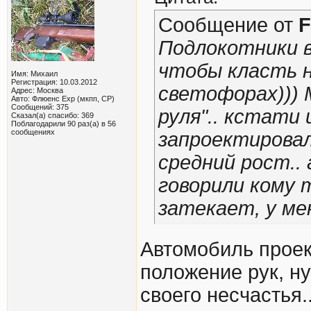
Сообщение от
F
Подлокотники 
чтобы класть н
Имя: Михаил
Регистрация: 10.03.2012
светофорах))) 
Адрес: Москва
Авто: Флюенс Exp (мкпп, СР)
Сообщений: 375
руля".. кстати
Сказал(а) спасибо: 369
Поблагодарили 90 раз(а) в 56
сообщениях
запроектировал
средний рост.. 
говорили кому 
затекает, у ме
Автомобиль проек
положение рук, н
своего несчастья..