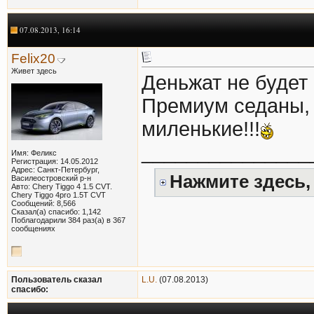
07.08.2013, 16:14
Felix20
Живет здесь
Деньжат не будет
Премиум седаны, и
миленькие!!!
_______________
Имя: Феликс
Регистрация: 14.05.2012
Адрес: Санкт-Петербург,
Нажмите здесь,
Василеостровский р-н
Авто: Chery Tiggo 4 1.5 CVT.
Chery Tiggo 4pro 1.5T CVT
Сообщений: 8,566
Сказал(а) спасибо: 1,142
Поблагодарили 384 раз(а) в 367
сообщениях
Пользователь сказал
L.U.
(07.08.2013)
cпасибо: