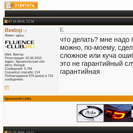
07.10.2010, 12:38
Викtор
Живет здесь
что делать? мне надо 
можно, по-моему, сдел
сложное или куча ошиб
Имя: Виктор
Регистрация: 02.06.2010
Адрес: Архангельская обл
это не гарантийный сл
Авто: Renault
Сообщений: 5,784
гарантийная
Сказал(а) спасибо: 214
Поблагодарили 976 раз(а) в 716
сообщениях
Sponsored Links
07.10.2010, 13:17