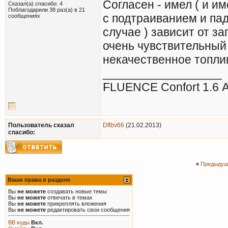
Согласен - имел ( и и
Сказал(а) спасибо: 4
Поблагодарили 38 раз(а) в 21
с подтраиванием и па
сообщениях
случае ) зависит от з
очень чувствительный 
некачественное топлив
__________________
FLUENCE Confort 1.6 
Пользователь сказал
Dflbv66
(21.02.2013)
cпасибо:
«
Предыдущ
Ваши права в разделе
Вы
не можете
создавать новые темы
Вы
не можете
отвечать в темах
Вы
не можете
прикреплять вложения
Вы
не можете
редактировать свои сообщения
BB коды
Вкл.