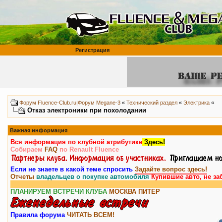
Регистрация
«
Форум Fluence-Club.ru|Форум Megane-3
«
Технический раздел
«
Электрика
Отказ электроники при похолодании
Важная информация
Вся информация по клубной атрибутике
Здесь!
Собираем
FAQ
по Renault Fluence
Если не знаете в какой теме спросить
Задайте вопрос здесь!
Отчеты
владельцев о покупке автомобиля
Купившие авто, не за
ПЛАНИРУЕМ ВСТРЕЧИ КЛУБА
МОСКВА
ПИТЕР
Правила форума
ЧИТАТЬ ВСЕМ!