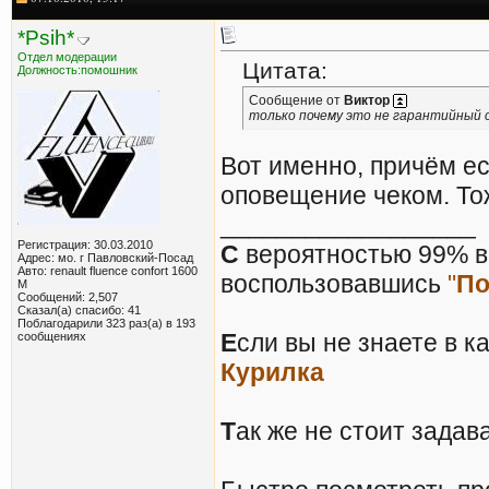
*Psih*
Отдел модерации
Цитата:
Должность:помошник
Сообщение от
Виктор
только почему это не гарантийный с
Вот именно, причём ес
оповещение чеком. То
__________________
Регистрация: 30.03.2010
С
вероятностью 99% вы
Адрес: мо. г Павловский-Посад
Авто: renault fluence confort 1600
воспользовавшись
"
По
М
Сообщений: 2,507
Сказал(а) спасибо: 41
Поблагодарили 323 раз(а) в 193
Е
сли вы не знаете в к
сообщениях
Курилка
Т
ак же не стоит задав