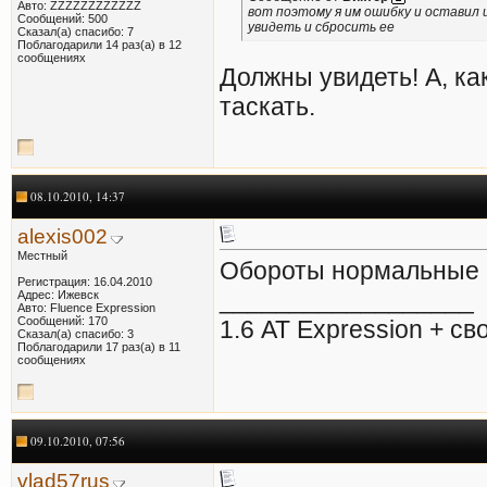
Авто: ZZZZZZZZZZZZ
вот поэтому я им ошибку и оставил 
Сообщений: 500
увидеть и сбросить ее
Сказал(а) спасибо: 7
Поблагодарили 14 раз(а) в 12
сообщениях
Должны увидеть! А, ка
таскать.
08.10.2010, 14:37
alexis002
Местный
Обороты нормальные пр
Регистрация: 16.04.2010
__________________
Адрес: Ижевск
Авто: Fluence Expression
Сообщений: 170
1.6 АТ Expression + с
Сказал(а) спасибо: 3
Поблагодарили 17 раз(а) в 11
сообщениях
09.10.2010, 07:56
vlad57rus