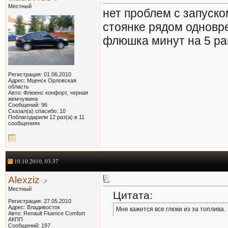
Местный
нет проблем с запуско
стоянке рядом одновр
флюшка минут на 5 ра
Регистрация: 01.06.2010
Адрес: Мценск Орловская
область
Авто: Флюенс конфорт, черная
жемчужина
Сообщений: 96
Сказал(а) спасибо: 10
Поблагодарили 12 раз(а) в 11
сообщениях
10.10.2010, 03:37
Alexziz
Местный
Цитата:
Регистрация: 27.05.2010
Адрес: Владивосток
Мне кажется все глюки из за топлива.
Авто: Renault Fluence Comfort
АКПП
Сообщений: 197