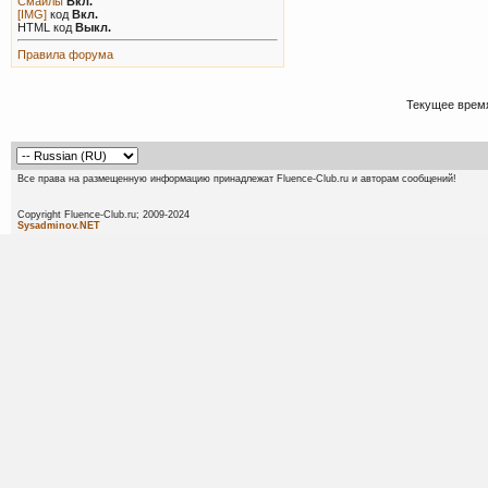
Смайлы
Вкл.
[IMG]
код
Вкл.
HTML код
Выкл.
Правила форума
Текущее врем
Все права на размещенную информацию принадлежат Fluence-Club.ru и авторам сообщений!
Copyright Fluence-Club.ru; 20
Sysadminov.NET