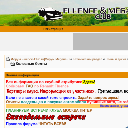
Регистрация
Форум Fluence-Club.ru|Форум Megane-3
«
Технический раздел
«
Шины и диски
Колесные болты
Важная информация
Вся информация по клубной атрибутике
Здесь!
Собираем
FAQ
по Renault Fluence
Если не знаете в какой теме спросить
Задайте вопрос здесь!
Отчеты
владельцев о покупке автомобиля
Купившие авто, не за
Внимание, у нас есть
ра
ПЛАНИРУЕМ ВСТРЕЧИ КЛУБА
МОСКВА
ПИТЕР
Правила форума
ЧИТАТЬ ВСЕМ!