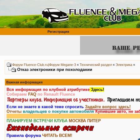
Регистрация
«
Форум Fluence-Club.ru|Форум Megane-3
«
Технический раздел
«
Электрика
Отказ электроники при похолодании
Важная информация
Вся информация по клубной атрибутике
Здесь!
Собираем
FAQ
по Renault Fluence
Если не знаете в какой теме спросить
Задайте вопрос здесь!
Отчеты
владельцев о покупке автомобиля
Купившие авто, не за
ПЛАНИРУЕМ ВСТРЕЧИ КЛУБА
МОСКВА
ПИТЕР
Правила форума
ЧИТАТЬ ВСЕМ!