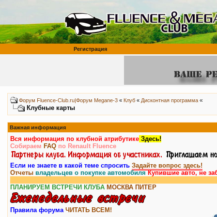
Регистрация
«
Форум Fluence-Club.ru|Форум Megane-3
«
Клуб
«
Дисконтная программа
Клубные карты
Важная информация
Вся информация по клубной атрибутике
Здесь!
Собираем
FAQ
по Renault Fluence
Если не знаете в какой теме спросить
Задайте вопрос здесь!
Отчеты
владельцев о покупке автомобиля
Купившие авто, не за
ПЛАНИРУЕМ ВСТРЕЧИ КЛУБА
МОСКВА
ПИТЕР
Правила форума
ЧИТАТЬ ВСЕМ!