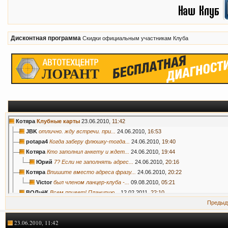
Дисконтная программа
Скидки официальным участникам Клуба
Котяра
Клубные карты
23.06.2010,
11:42
JBK
отлично. жду встречи. при...
24.06.2010,
16:53
potapa4
Когда заберу флюшку-тогда...
24.06.2010,
19:40
Котяра
Кто заполнил анкету и ждет...
24.06.2010,
19:44
Юрий
7? Если не заполнять адрес...
24.06.2010,
20:16
Котяра
Впишите вместо адреса фразу...
24.06.2010,
20:22
Victor
был членом ланцер-клуба -...
09.08.2010,
05:21
ВОЛчёК
Всем привет! Планирую...
12.02.2011,
22:10
kondratti
А я хочу стать членом клуба,...
13.02.2011,
19:21
Предыд
Victor
http://www.fluence-club.ru/for...
12.02.2011,
22:19
23.06.2010, 11:42
Talinec
Работает, еще как работает и...
12.02.2011,
22:25