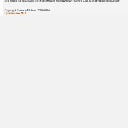
Все права на размещенную информацию принадлежат Fluence-Club.ru и авторам сообщений!
Copyright Fluence-Club.ru; 20
Sysadminov.NET