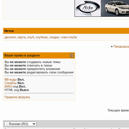
Метки
дисконт
,
карта
,
клуб
,
клубная
,
скидки
,
член клуба
«
Предыдущ
Ваши права в разделе
Вы
не можете
создавать новые темы
Вы
не можете
отвечать в темах
Вы
не можете
прикреплять вложения
Вы
не можете
редактировать свои сообщения
BB коды
Вкл.
Смайлы
Вкл.
[IMG]
код
Вкл.
HTML код
Выкл.
Правила форума
Текущее врем