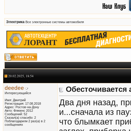
Электрика
Все электронные системы автомобиля
20.02.2025, 18:54
deedee
Обесточивается 
Интересующийся
Два дня назад, пр
Имя: Дмитрий
Регистрация: 17.08.2018
Адрес: Ростов-на-Дону
и...сначала из па
Авто: Флюенс 2012
Сообщений: 52
Сказал(а) спасибо: 2
что блымкает приб
Поблагодарили 2 раз(а) в 2
сообщениях