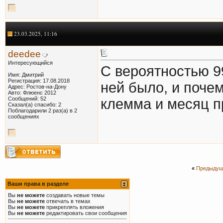
23.03.2025, 11:16
deedee
Интересующийся
С вероятностью 9
Имя: Дмитрий
Регистрация: 17.08.2018
ней было, и почем
Адрес: Ростов-на-Дону
Авто: Флюенс 2012
Сообщений: 52
клемма и месяц п
Сказал(а) спасибо: 2
Поблагодарили 2 раз(а) в 2
сообщениях
«
Предыдущ
Ваши права в разделе
Вы
не можете
создавать новые темы
Вы
не можете
отвечать в темах
Вы
не можете
прикреплять вложения
Вы
не можете
редактировать свои сообщения