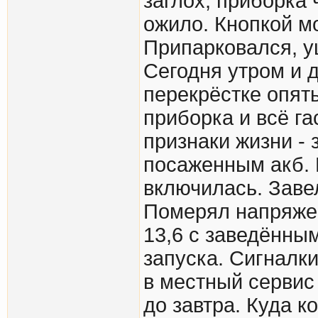
заглох, приборка
ожило. Кнопкой м
Припарковался, уш
Сегодня утром и 
перекрёстке опят
приборка и всё га
признаки жизни - 
посаженным акб. 
включилась. Завел
Померял напряжен
13,6 с заведённым
запуска. Сигналки
в местный сервис 
до завтра. Куда к