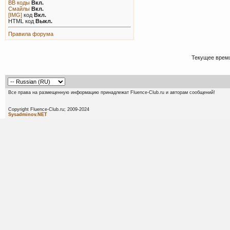
BB коды
Вкл.
Смайлы
Вкл.
[IMG]
код
Вкл.
HTML код
Выкл.
Правила форума
Текущее врем
Все права на размещенную информацию принадлежат Fluence-Club.ru и авторам сообщений!
Copyright Fluence-Club.ru; 20
Sysadminov.NET