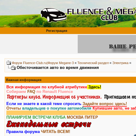
Регистрация
«
Форум Fluence-Club.ru|Форум Megane-3
«
Технический раздел
«
Электрика
Обесточивается авто во время движения
Важная информация
Вся информация по клубной атрибутике
Здесь!
Собираем
FAQ
по Renault Fluence
Если не знаете в какой теме спросить
Задайте вопрос здесь!
Отчеты
владельцев о покупке автомобиля
Купившие авто, не за
ПЛАНИРУЕМ ВСТРЕЧИ КЛУБА
МОСКВА
ПИТЕР
Правила форума
ЧИТАТЬ ВСЕМ!