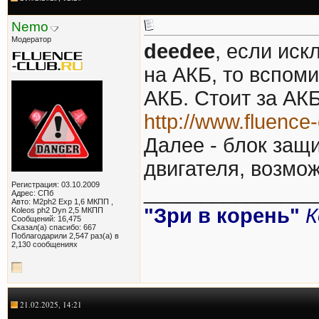
Nemo
Модератор
deedee
, если иск
на АКБ, то вспом
АКБ. Стоит за АКБ
http://www.fluence
Далее - блок защ
двигателя, возмо
Регистрация: 03.10.2009
_______________
Адрес: СПб
Авто: M2ph2 Exp 1,6 МКПП ,
"Зри в корень"
К
Koleos ph2 Dyn 2,5 МКПП
Сообщений: 16,475
Сказал(а) спасибо: 667
Поблагодарили 2,547 раз(а) в
2,130 сообщениях
21.02.2025, 14:21