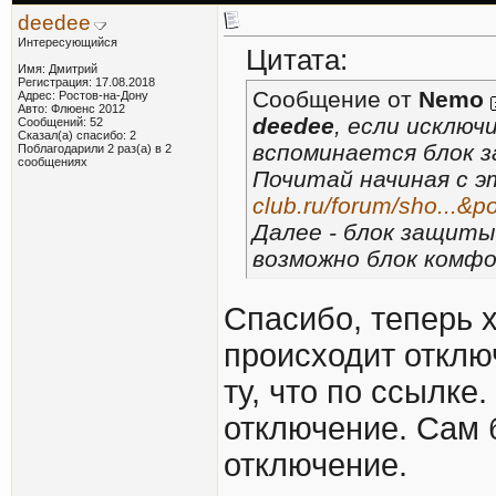
deedee
Интересующийся
Цитата:
Имя: Дмитрий
Регистрация: 17.08.2018
Сообщение от
Nemo
Адрес: Ростов-на-Дону
Авто: Флюенс 2012
deedee
, если исключ
Сообщений: 52
Сказал(а) спасибо: 2
вспоминается блок 
Поблагодарили 2 раз(а) в 2
сообщениях
Почитай начиная с э
club.ru/forum/sho...&
Далее - блок защиты
возможно блок комф
Спасибо, теперь х
происходит отклю
ту, что по ссылке
отключение. Сам 
отключение.