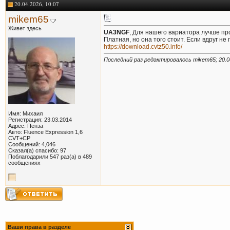
20.04.2026, 10:07
mikem65
Живет здесь
UA3NGF
, Для нашего вариатора лучше п
Платная, но она того стоит. Если вдруг не 
https://download.cvtz50.info/
Последний раз редактировалось mikem65; 20.0
Имя: Михаил
Регистрация: 23.03.2014
Адрес: Пенза
Авто: Fluence Expression 1,6
CVT+СР
Сообщений: 4,046
Сказал(а) спасибо: 97
Поблагодарили 547 раз(а) в 489
сообщениях
Ваши права в разделе