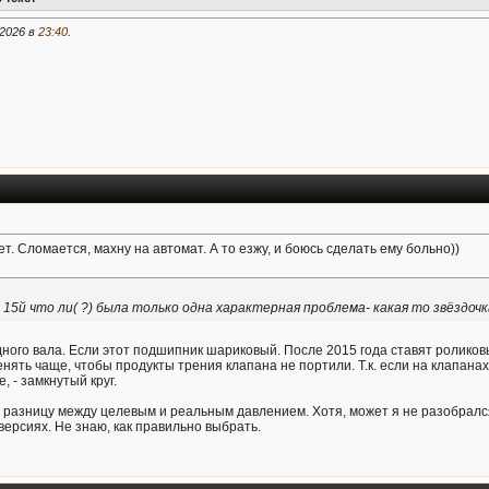
.2026 в
23:40
.
т. Сломается, махну на автомат. А то езжу, и боюсь сделать ему больно))
р 15й что ли( ?) была только одна характерная проблема- какая то звёздоч
ного вала. Если этот подшипник шариковый. После 2015 года ставят роликовы
енять чаще, чтобы продукты трения клапана не портили. Т.к. если на клапан
 - замкнутый круг.
 разницу между целевым и реальным давлением. Хотя, может я не разобрался.
ерсиях. Не знаю, как правильно выбрать.