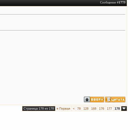
Сообщение #
1775
Страница 178 из 178
«
Первая
<
78
128
168
176
177
178