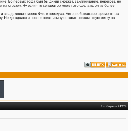
ние. Во первых тогда был бы дикий скрежет, заклинивание, перегрев, но
я на стружку. Ну если что сепаратор может это сделать, он из более
сти в надежности моего Флю в поездках. Авто, побывавшее в ремонтных
му. Не догадался я посоветовать сыну оставить незаметную метку на
Сообщение #
1772