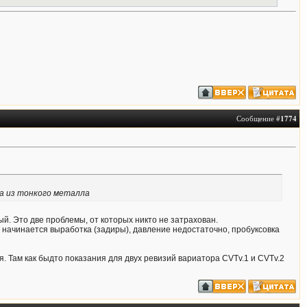
Сообщение #
1774
ка из тонкого металла
й. Это две проблемы, от которых никто не затрахован.
ах начинается выработка (задиры), давление недостаточно, пробуксовка
 Там как быдто показания для двух ревизий вариатора CVTv.1 и CVTv.2