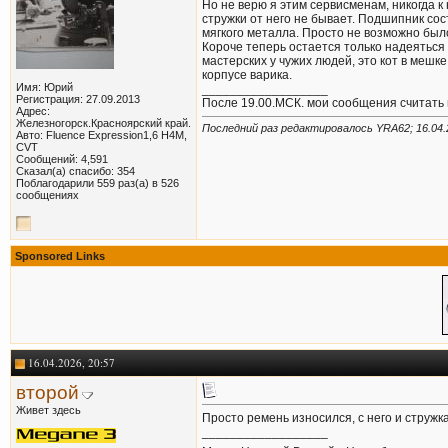
Но не верю я этим сервисменам, никогда к
стружки от него не бывает. Подшипник сост
мягкого металла. Просто не возможно бы
Короче теперь остается только надеяться 
мастерских у чужих людей, это кот в мешк
корпусе варика.
Имя: Юрий
__________________
Регистрация: 27.09.2013
После 19.00.МСК. мои сообщения считать 
Адрес:
Железногорск.Красноярский край.
Последний раз редактировалось YRA62; 16.04.
Авто: Fluence Expression1,6 Н4М,
CVT
Сообщений: 4,591
Сказал(а) спасибо: 354
Поблагодарили 559 раз(а) в 526
сообщениях
Sponsored Links
16.04.2026, 20:57
второй
Живет здесь
Просто ремень износился, с него и стружка
__________________