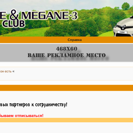
Справка
«
 он есть
бываем отписываться!
Вн