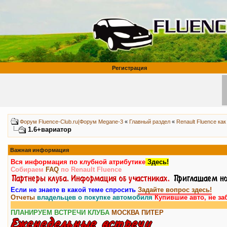
Регистрация
Форум Fluence-Club.ru|Форум Megane-3
«
Главный раздел
«
Renault Fluence как
1.6+вариатор
Важная информация
Вся информация по клубной атрибутике
Здесь!
Собираем
FAQ
по Renault Fluence
Если не знаете в какой теме спросить
Задайте вопрос здесь!
Отчеты
владельцев о покупке автомобиля
Купившие авто, не за
ПЛАНИРУЕМ ВСТРЕЧИ КЛУБА
МОСКВА
ПИТЕР