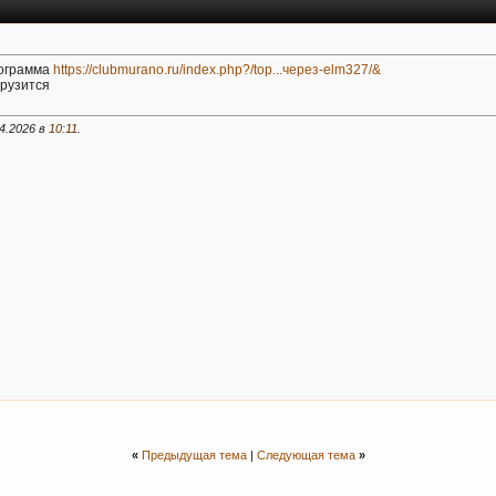
рограмма
https://clubmurano.ru/index.php?/top...через-elm327/&
грузится
4.2026 в
10:11
.
«
Предыдущая тема
|
Следующая тема
»