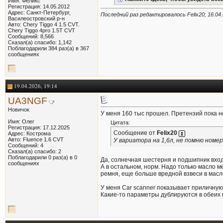
Имя: Феликс
Регистрация: 14.05.2012
Адрес: Санкт-Петербург,
Последний раз редактировалось Felix20; 16.04
Василеостровский р-н
Авто: Chery Tiggo 4 1.5 CVT.
Chery Tiggo 4pro 1.5T CVT
Сообщений: 8,566
Сказал(а) спасибо: 1,142
Поблагодарили 384 раз(а) в 367
сообщениях
19.04.2026, 19:14
UA3NGF
Новичок
У меня 160 тыс прошел. Претензий пока не
Имя: Олег
Цитата:
Регистрация: 17.12.2025
Сообщение от
Felix20
Адрес: Кострома
Авто: Fluence 1.6 CVT
У вариатора на 1,6л, не помню номе
Сообщений: 4
Сказал(а) спасибо: 2
Поблагодарили 0 раз(а) в 0
Да, солнечная шестерня и подшипник вход
сообщениях
А в остальном, норм. Надо только масло м
ремня, еще больше вредной взвеси в масле,
У меня Car scanner показывает приличную
Какие-то параметры дублируются в обеих в