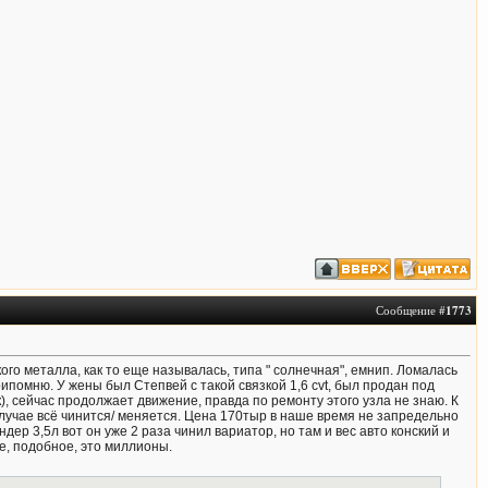
Сообщение #
1773
кого металла, как то еще называлась, типа " солнечная", емнип. Ломалась
ипомню. У жены был Степвей с такой связкой 1,6 cvt, был продан под
), сейчас продолжает движение, правда по ремонту этого узла не знаю. К
лучае всё чинится/ меняется. Цена 170тыр в наше время не запредельно
ер 3,5л вот он уже 2 раза чинил вариатор, но там и вес авто конский и
е, подобное, это миллионы.