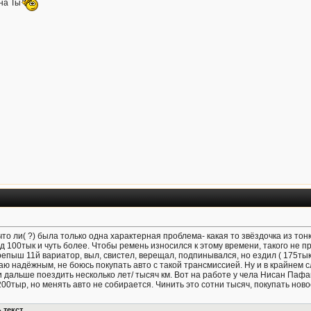
на Ты
то ли( ?) была только одна характерная проблема- какая то звёздочка из тон
 100тык и чуть более. Чтобы ремень износился к этому времени, такого не пр
репыш 11й вариатор, выл, свистел, верещал, подпинывался, но ездил ( 175тык
ю надёжным, не боюсь покупать авто с такой трансмиссией. Ну и в крайнем с
 дальше поездить несколько лет/ тысяч км. Вот на работе у чела Нисан Пафанд
00тыр, но менять авто не собирается. Чинить это сотни тысяч, покупать ново
 текст