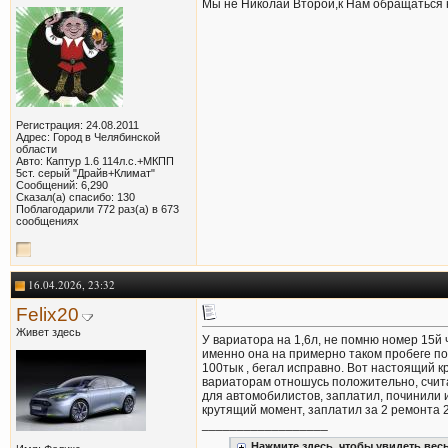
Мы не Николай Второй,к Нам обращаться 
Регистрация: 24.08.2011
Адрес: Город в Челябинской
области
Авто: Каптур 1.6 114л.с.+МКПП
5ст. серый "Драйв+Климат"
Сообщений: 6,290
Сказал(а) спасибо: 130
Поблагодарили 772 раз(а) в 673
сообщениях
16.04.2026, 23:32
Felix20
Живет здесь
У вариатора на 1,6л, не помню номер 15й ч
именно она на примерно таком пробеге под
100тык , бегал исправно. Вот настоящий к
вариаторам отношусь положительно, счита
для автомобилистов, заплатил, починили и
крутящий момент, заплатил за 2 ремонта 2
__________________
Нажмите здесь, чтобы увидеть весь