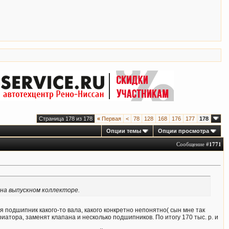
Страница 178 из 178
«
Первая
<
78
128
168
176
177
178
Опции темы
Опции просмотра
Сообщение #
1771
 на выпускном коллекторе.
я подшипник какого-то вала, какого конкретно непонятно( сын мне так
иатора, заменят клапана и несколько подшипников. По итогу 170 тыс. р. и