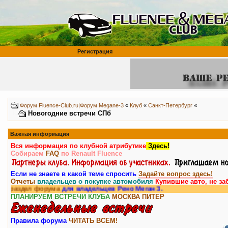
Регистрация
«
Форум Fluence-Club.ru|Форум Megane-3
«
Клуб
«
Санкт-Петербург
Новогодние встречи СПб
Важная информация
Вся информация по клубной атрибутике
Здесь!
Собираем
FAQ
по Renault Fluence
Если не знаете в какой теме спросить
Задайте вопрос здесь!
Отчеты
владельцев о покупке автомобиля
Купившие авто, не за
дел форума
для владельцев Рено Меган 3.
ПЛАНИРУЕМ ВСТРЕЧИ КЛУБА
МОСКВА
ПИТЕР
Правила форума
ЧИТАТЬ ВСЕМ!