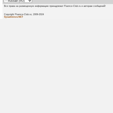
Все права на размещенную информацию принадлежат Fluence-Club.ru и авторам сообщений!
Copyright Fluence-Club.ru; 20
Sysadminov.NET