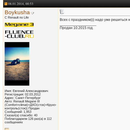
08.01.2014, 00:53
Boykusha
С Renault по Life
Всех с праздником))) надо уже решиться н
__________________
Продан 10.2015 год.
Имя: Евгений Александрович
Регистрация: 02.03.2012
Адрес: Санкт-Петербург
Авто: Renault Megane III
(Comfort+climat)+ДХО(сток)+Круиз-
контроль(сток)| Продан
Сообщений: 1,953
Сказал(а) спасибо: 40
Поблагодарили 126 раз(а) в 112
сообщениях