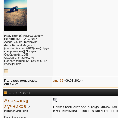
Имя: Евгений Александрович
Регистрация: 02.03.2012
Адрес: Санкт-Петербург
Авто: Renault Megane III
(Comfort+climat)+ДХО(сток)+Круиз-
контроль(сток)| Продан
Сообщений: 1,953
Сказал(а) спасибо: 40
Поблагодарили 126 раз(а) в 112
сообщениях
Пользователь сказал
andr62
(09.01.2014)
cпасибо:
12.12.2014, 09:31
Александр
Лучников
Привет всем.Интересно, когда ближайшая в
и машину купил недавно, было бы интер
Интересующийся
Имя: Александр