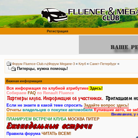
Регистрация
«
Форум Fluence-Club.ru|Форум Megane-3
«
Клуб
«
Санкт-Петербург
Питерцы, нужна помощь!
Важная информация
Вся информация по клубной атрибутике
Здесь!
Собираем
FAQ
по Renault Fluence
Если не знаете в какой теме спросить
Задайте вопрос здесь!
Отчеты
владельцев о покупке автомобиля
Купившие авто, не за
Внимание, у нас е
ПЛАНИРУЕМ ВСТРЕЧИ КЛУБА
МОСКВА
ПИТЕР
Правила форума
ЧИТАТЬ ВСЕМ!