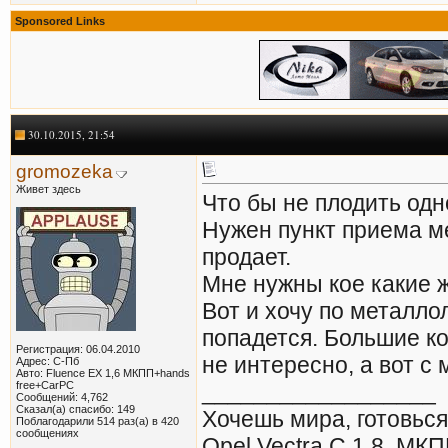
Sponsored Links
30.10.2015, 21:54
gromozeka
Живет здесь
Что бы не плодить одн
Нужен пункт приема ме
продает.
Мне нужны кое какие ж
Вот и хочу по металло
попадется. Большие ко
Регистрация: 06.04.2010
не интересно, а вот с 
Адрес: С-Пб
Авто: Fluence EX 1,6 МКПП+hands
free+CarPC
__________________
Сообщений: 4,762
Сказал(а) спасибо: 149
Хочешь мира, готовься
Поблагодарили 514 раз(а) в 420
сообщениях
Opel Vectra С 1.8, МКП