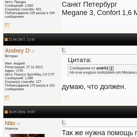
Авто: Продан.
Санкт Петербург
Сообщений: 2,650
Сказал(а) спасибо: 401
Megane 3, Confort 1,6
Поблагодарили 229 раз(а) в 194
сообщениях
22.04.2017, 12:41
Andrey D
Ветеран
Цитата:
Имя: Андрей
Регистрация: 27.11.2013
Сообщение от
andr62
Адрес: СПб
Но я не в курсе подойдет от Мегана 
Авто: Fluence SportWay 2.0 CVT
Сообщений: 1,588
Сказал(а) спасибо: 127
думаю, что должен.
Поблагодарили 170 раз(а) в 153
сообщениях
28.05.2018, 15:07
Nito
Новичок
Так же нужна помощь п