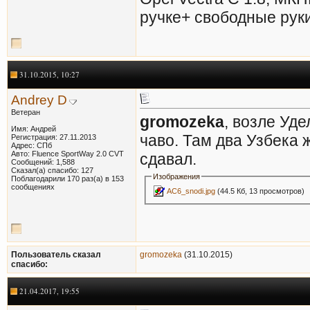
ручке+ свободные рук
31.10.2015, 10:27
Andrey D
Ветеран
gromozeka
, возле Уд
Имя: Андрей
чаво. Там два Узбека 
Регистрация: 27.11.2013
Адрес: СПб
Авто: Fluence SportWay 2.0 CVT
сдавал.
Сообщений: 1,588
Сказал(а) спасибо: 127
Изображения
Поблагодарили 170 раз(а) в 153
сообщениях
AC6_snodi.jpg
(44.5 Кб, 13 просмотров)
Пользователь сказал
gromozeka
(31.10.2015)
cпасибо:
21.04.2017, 19:55