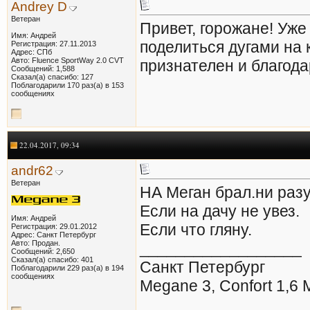
Andrey D
Ветеран
Привет, горожане! Уже 
Имя: Андрей
поделиться дугами на
Регистрация: 27.11.2013
Адрес: СПб
Авто: Fluence SportWay 2.0 CVT
признателен и благод
Сообщений: 1,588
Сказал(а) спасибо: 127
Поблагодарили 170 раз(а) в 153
сообщениях
22.04.2017, 09:34
andr62
Ветеран
НА Меган брал.ни разу
Если на дачу не увез.
Имя: Андрей
Если что гляну.
Регистрация: 29.01.2012
Адрес: Санкт Петербург
Авто: Продан.
__________________
Сообщений: 2,650
Сказал(а) спасибо: 401
Санкт Петербург
Поблагодарили 229 раз(а) в 194
сообщениях
Megane 3, Confort 1,6