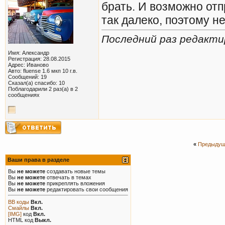
брать. И возможно отп
так далеко, поэтому 
Последний раз редактир
Имя: Александр
Регистрация: 28.08.2015
Адрес: Иваново
Авто: fluense 1.6 мкп 10 г.в.
Сообщений: 19
Сказал(а) спасибо: 10
Поблагодарили 2 раз(а) в 2
сообщениях
«
Предыдущ
Ваши права в разделе
Вы
не можете
создавать новые темы
Вы
не можете
отвечать в темах
Вы
не можете
прикреплять вложения
Вы
не можете
редактировать свои сообщения
BB коды
Вкл.
Смайлы
Вкл.
[IMG]
код
Вкл.
HTML код
Выкл.