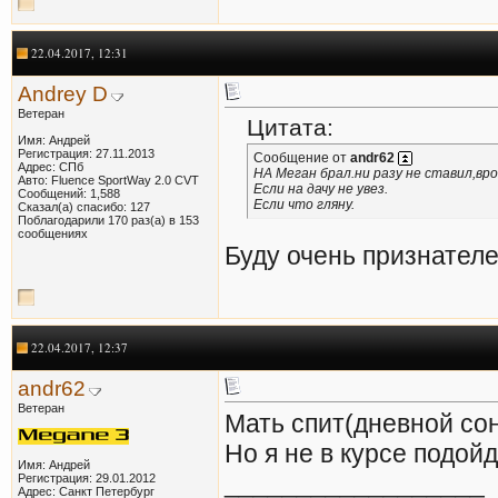
22.04.2017, 12:31
Andrey D
Ветеран
Цитата:
Имя: Андрей
Регистрация: 27.11.2013
Сообщение от
andr62
Адрес: СПб
НА Меган брал.ни разу не ставил,вро
Авто: Fluence SportWay 2.0 CVT
Если на дачу не увез.
Сообщений: 1,588
Если что гляну.
Сказал(а) спасибо: 127
Поблагодарили 170 раз(а) в 153
сообщениях
Буду очень признателе
22.04.2017, 12:37
andr62
Ветеран
Мать спит(дневной сон
Но я не в курсе подой
Имя: Андрей
__________________
Регистрация: 29.01.2012
Адрес: Санкт Петербург