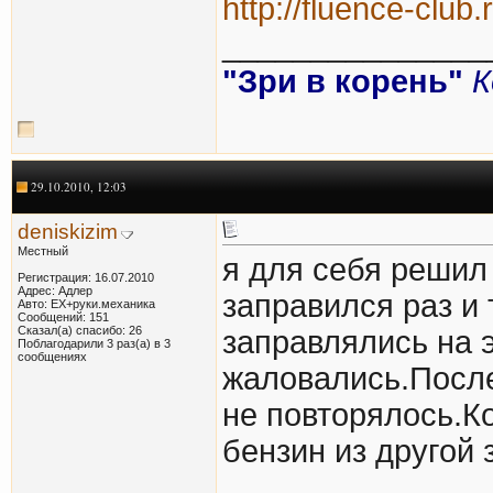
http://fluence-club
_______________
"Зри в корень"
К
29.10.2010, 12:03
deniskizim
Местный
я для себя решил
Регистрация: 16.07.2010
Адрес: Адлер
заправился раз и 
Авто: EX+руки.механика
Сообщений: 151
Сказал(а) спасибо: 26
заправлялись на э
Поблагодарили 3 раз(а) в 3
сообщениях
жаловались.Посл
не повторялось.К
бензин из другой 
_______________