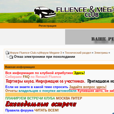
Регистрация
«
Форум Fluence-Club.ru|Форум Megane-3
«
Технический раздел
«
Электрика
Отказ электроники при похолодании
Важная информация
Вся информация по клубной атрибутике
Здесь!
Собираем
FAQ
по Renault Fluence
Если не знаете в какой теме спросить
Задайте вопрос здесь!
Отчеты
владельцев о покупке автомобиля
Купившие авто, не за
ПЛАНИРУЕМ ВСТРЕЧИ КЛУБА
МОСКВА
ПИТЕР
Правила форума
ЧИТАТЬ ВСЕМ!