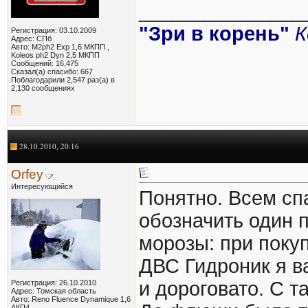
_______________
"Зри в корень"
К
Регистрация: 03.10.2009
Адрес: СПб
Авто: M2ph2 Exp 1,6 МКПП ,
Koleos ph2 Dyn 2,5 МКПП
Сообщений: 16,475
Сказал(а) спасибо: 667
Поблагодарили 2,547 раз(а) в
2,130 сообщениях
28.10.2010, 20:16
Orfey
Интересующийся
Понятно. Всем сп
обозначить один 
морозы: при поку
ДВС Гидроник я в
и дороговато. С т
Регистрация: 26.10.2010
Адрес: Томская область
Авто: Reno Fluence Dynamique 1,6
АКП4