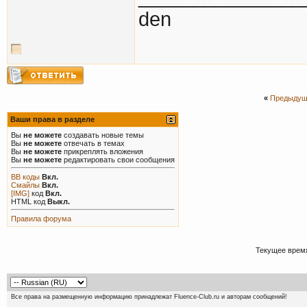
den
«
Предыдущ
Ваши права в разделе
Вы
не можете
создавать новые темы
Вы
не можете
отвечать в темах
Вы
не можете
прикреплять вложения
Вы
не можете
редактировать свои сообщения
BB коды
Вкл.
Смайлы
Вкл.
[IMG]
код
Вкл.
HTML код
Выкл.
Правила форума
Текущее врем
Все права на размещенную информацию принадлежат Fluence-Club.ru и авторам сообщений!