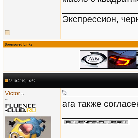
_______________
Экспрессион, че
Sponsored Links
28.10.2010, 16:39
Victor
...
ага также согласе
_______________