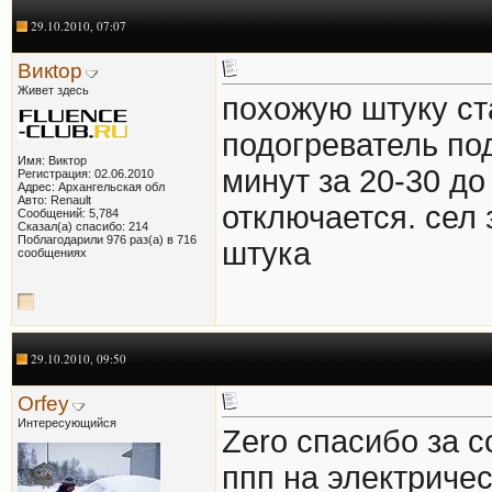
29.10.2010, 07:07
Викtор
Живет здесь
похожую штуку ста
подогреватель по
Имя: Виктор
минут за 20-30 до
Регистрация: 02.06.2010
Адрес: Архангельская обл
Авто: Renault
отключается. сел
Сообщений: 5,784
Сказал(а) спасибо: 214
Поблагодарили 976 раз(а) в 716
штука
сообщениях
29.10.2010, 09:50
Orfey
Интересующийся
Zero спасибо за 
ппп на электричес