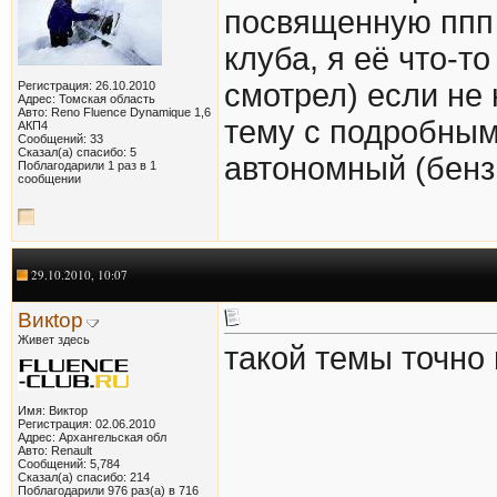
посвященную ппп
клуба, я её что-т
смотрел) если не 
Регистрация: 26.10.2010
Адрес: Томская область
Авто: Reno Fluence Dynamique 1,6
тему с подробным
АКП4
Сообщений: 33
Сказал(а) спасибо: 5
автономный (бенз
Поблагодарили 1 раз в 1
сообщении
29.10.2010, 10:07
Викtор
Живет здесь
такой темы точно 
Имя: Виктор
Регистрация: 02.06.2010
Адрес: Архангельская обл
Авто: Renault
Сообщений: 5,784
Сказал(а) спасибо: 214
Поблагодарили 976 раз(а) в 716