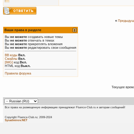
«
Предыдущ
Ваши права в разделе
Вы
не можете
создавать новые темы
Вы
не можете
отвечать в темах
Вы
не можете
прикреплять вложения
Вы
не можете
редактировать свои сообщения
BB коды
Вкл.
Смайлы
Вкл.
[IMG]
код
Вкл.
HTML код
Выкл.
Правила форума
Текущее врем
Все права на размещенную информацию принадлежат Fluence-Club.ru и авторам сообщений!
Copyright Fluence-Club.ru; 20
Sysadminov.NET