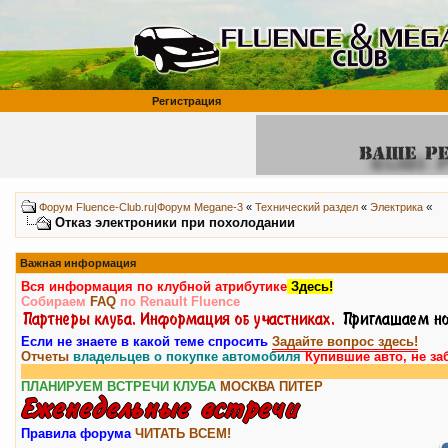
Регистрация
«
Форум Fluence-Club.ru|Форум Megane-3
«
Технический раздел
«
Электрика
Отказ электроники при похолодании
Важная информация
Вся информация по клубной атрибутике
Здесь!
Собираем
FAQ
по Renault Fluence
Если не знаете в какой теме спросить
Задайте вопрос здесь!
Отчеты
владельцев о покупке автомобиля
Купившие авто, не за
В
ПЛАНИРУЕМ ВСТРЕЧИ КЛУБА
МОСКВА
ПИТЕР
Правила форума
ЧИТАТЬ ВСЕМ!