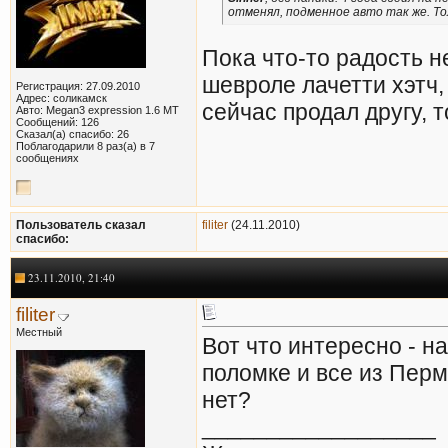
отменял, подменное авто так же. То
Пока что-то радость н
шевроле лачетти хэтч, н
Регистрация: 27.09.2010
Адрес: соликамск
сейчас продал другу, 
Авто: Megan3 expression 1.6 MT
Сообщений: 126
Сказал(а) спасибо: 26
Поблагодарили 8 раз(а) в 7
сообщениях
Пользователь сказал
filiter
(24.11.2010)
cпасибо:
23.11.2010, 21:40
filiter
Местный
Вот что интересно - н
поломке и все из Перм
нет?
__________________