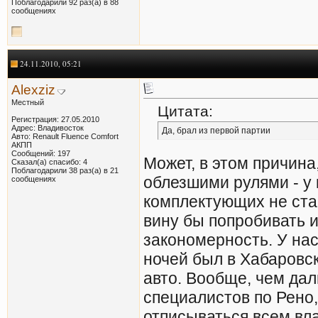
Поблагодарили 92 раз(а) в 88
сообщениях
24.11.2010, 05:21
Alexziz
Местный
Цитата:
Регистрация: 27.05.2010
Адрес: Владивосток
Да, брал из первой партии
Авто: Renault Fluence Comfort
АКПП
Сообщений: 197
Может, в этом причина
Сказал(а) спасибо: 4
Поблагодарили 38 раз(а) в 21
облезшими рулями - у к
сообщениях
комплектующих не стаб
вину бы попробивать и
закономерность. У нас
ночей был в Хабаровск
авто. Вообще, чем дал
специалистов по Рено,
отписываться всем вла