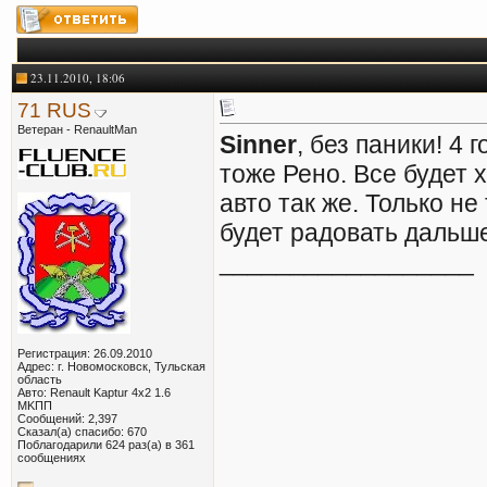
23.11.2010, 18:06
71 RUS
Ветеран - RenaultMan
Sinner
, без паники! 4
тоже Рено. Все будет 
авто так же. Только н
будет радовать дальш
__________________
Регистрация: 26.09.2010
Адрес: г. Новомосковск, Тульская
область
Авто: Renault Kaptur 4x2 1.6
MKПП
Сообщений: 2,397
Сказал(а) спасибо: 670
Поблагодарили 624 раз(а) в 361
сообщениях