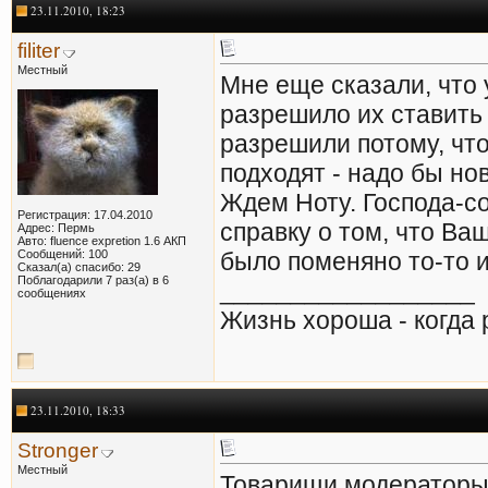
23.11.2010, 18:23
filiter
Местный
Мне еще сказали, что у
разрешило их ставить
разрешили потому, что
подходят - надо бы но
Ждем Ноту. Господа-с
Регистрация: 17.04.2010
справку о том, что Ва
Адрес: Пермь
Авто: fluence expretion 1.6 АКП
Сообщений: 100
было поменяно то-то и
Сказал(а) спасибо: 29
Поблагодарили 7 раз(а) в 6
__________________
сообщениях
Жизнь хороша - когда
23.11.2010, 18:33
Stronger
Местный
Товарищи модераторы!