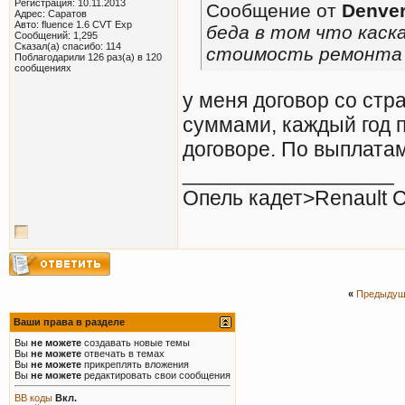
Регистрация: 10.11.2013
Сообщение от
Denve
Адрес: Саратов
Авто: fluence 1.6 CVT Exp
беда в том что каск
Сообщений: 1,295
Сказал(а) спасибо: 114
стоимость ремонта (
Поблагодарили 126 раз(а) в 120
сообщениях
у меня договор со стр
суммами, каждый год 
договоре. По выплата
__________________
Опель кадет>Renault Cl
«
Предыдущ
Ваши права в разделе
Вы
не можете
создавать новые темы
Вы
не можете
отвечать в темах
Вы
не можете
прикреплять вложения
Вы
не можете
редактировать свои сообщения
BB коды
Вкл.