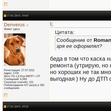
17.01.2015, 19:03
Denverus
Живет здесь
Цитата:
Сообщение от
Roman
зря ее оформлял?
беда в том что каска 
ремонта (утрирую, но 
Регистрация: 27.07.2011
но хороших не так мно
Адрес: СПб
Авто: Flu 1,6 Exp МКПП + СР
выгодная ) Ну до ДТП
Сообщений: 6,089
Сказал(а) спасибо: 101
Поблагодарили 427 раз(а) в 382
сообщениях
17.01.2015, 19:52