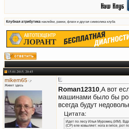
Клубная атрибутика
наклейки, рамки, флаги и другая символика клуба
15.01.2015, 20:45
mikem65
Живет здесь
Roman12310
,А вот е
машинами было бы ро
всегда будут недоволь
Цитата:
Идет по лесу Илья Муромец (ИМ). Вдр
(СР) еле ковыляет: нога в гипсе, рот п