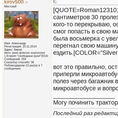
kirov500
Местный
[QUOTE=Roman12310;50
сантиметров 30 проле
кого-то перекрываю, о
смог попасть в свою м
была восьмерка с увел
Имя: Александр
перегнал свою машину.
Регистрация: 20.11.2014
Адрес: Киров
ездить.[COLOR="Silver
Авто: рено флюэнс expression
1.6+мкпп "свободные руки"2014г.
Сообщений: 259
Сказал(а) спасибо: 38
вот это правильно, ос
Поблагодарили 13 раз(а) в 7
сообщениях
приперли микроавтобус
полез через багажник 
микроавтобусе и вопр
__________________
Могу починить трактор
Последний раз редактир