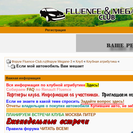
Регистрация
«
Форум Fluence-Club.ru|Форум Megane-3
«
Клуб
«
Клубная атрибутика
Если мой автомобиль Вам мешает
Важная информация
Вся информация по клубной атрибутике
Здесь!
Собираем
FAQ
по Renault Fluence
Если не знаете в какой теме спросить
Задайте вопрос здесь!
Отчеты
владельцев о покупке автомобиля
Купившие авто, не за
Вним
ПЛАНИРУЕМ ВСТРЕЧИ КЛУБА
МОСКВА
ПИТЕР
Правила форума
ЧИТАТЬ ВСЕМ!