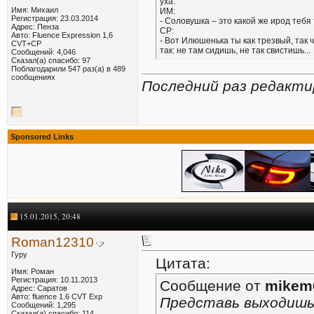
уха.
Имя: Михаил
ИМ:
Регистрация: 23.03.2014
- Соловушка – это какой же ирод тебя
Адрес: Пенза
СР:
Авто: Fluence Expression 1,6
- Вот Илюшенька ты как трезвый, так ч
CVT+СР
так: не там сидишь, не так свистишь...
Сообщений: 4,046
Сказал(а) спасибо: 97
Поблагодарили 547 раз(а) в 489
сообщениях
Последний раз редакти
Sponsored Links
15.01.2015, 20:48
Roman12310
Гуру
Цитата:
Имя: Роман
Регистрация: 10.11.2013
Сообщение от
mikem
Адрес: Саратов
Авто: fluence 1.6 CVT Exp
Представь выходишь 
Сообщений: 1,295
Сказал(а) спасибо: 114