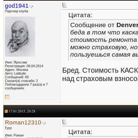
god1941
Партнер клуба
Цитата:
Сообщение от
Denve
беда в том что каск
стоимость ремонта (
можно страховую, но
пользуешься самая в
Имя: Ярослав
Регистрация: 09.04.2014
Бред. Стоимость КАСК
Адрес: Москва
Авто: Latitude
над страховым взносо
Сообщений: 69
Сказал(а) спасибо: 2
Поблагодарили 7 раз(а) в 7
сообщениях
17.01.2015, 20:28
Roman12310
Гуру
Цитата:
Имя: Роман