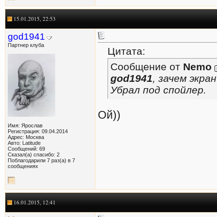
15.01.2015, 22:53
god1941
Партнер клуба
Цитата:
Сообщение от
Nemo
god1941
, зачем экра
Убрал под спойлер.
Ой))
Имя: Ярослав
Регистрация: 09.04.2014
Адрес: Москва
Авто: Latitude
Сообщений: 69
Сказал(а) спасибо: 2
Поблагодарили 7 раз(а) в 7
сообщениях
16.01.2015, 12:41