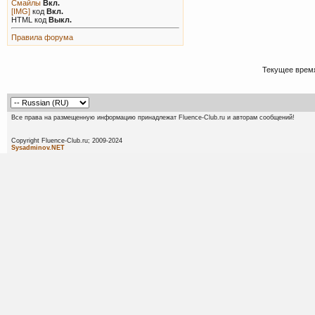
Смайлы
Вкл.
[IMG]
код
Вкл.
HTML код
Выкл.
Правила форума
Текущее врем
Все права на размещенную информацию принадлежат Fluence-Club.ru и авторам сообщений!
Copyright Fluence-Club.ru; 20
Sysadminov.NET