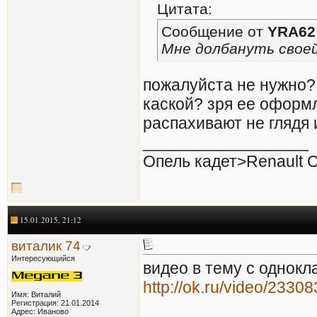
Цитата:
Сообщение от
YRA62
Мне долбануть своей
пожалуйста не нужно?
каской? зря ее оформ
распахивают не глядя 
__________________
Опель кадет>Renault Cl
15.01.2015, 21:12
виталик 74
Интересующийся
видео в тему с однокла
http://ok.ru/video/2330
Имя: Виталий
Регистрация: 21.01.2014
Адрес: Иваново