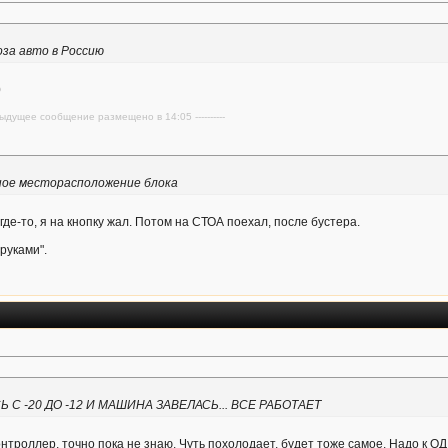
за авто в Россию
0
редыдущее сообщение размещено в 14:05 ----------
чное месторасположение блока
де-то, я на кнопку жал. Потом на СТОА поехал, после бустера.
"руками".
С -20 ДО -12 И МАШИНА ЗАВЕЛАСЬ... ВСЕ РАБОТАЕТ
онтроллер, точно пока не знаю. Чуть похолодает, будет тоже самое. Надо к ОД,