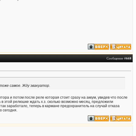
Сообщение #
668
 тоже самое. Жду эвакуатор.
тора и потом после реле которая стоит сразу на аккум, увидев что после
а в этой релюшке ждать х.з. сколько возможно месяц, предложили
 так заработало, теперь в кармане предохранитель на случай отказа
ю сегодня.