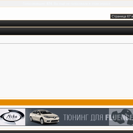
Голосовавшие:
874
. Вы ещё не голосовали в этом опросе
Страница 67 и