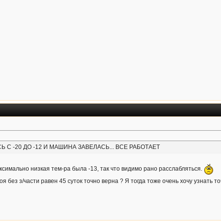
С -20 ДО -12 И МАШИНА ЗАВЕЛАСЬ... ВСЕ РАБОТАЕТ
аксимально низкая тем-ра была -13, так что видимо рано расслабляться.
тоя без з/части равен 45 суток точно верна ? Я тогда тоже очень хочу узнать