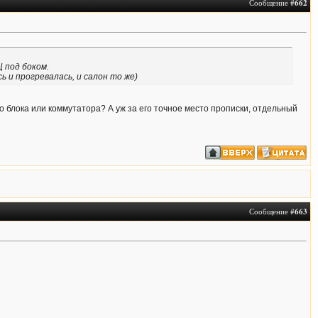
Сообщение #
662
 под боком.
ь и прогревалась, и салон то же)
го блока или коммутатора? А уж за его точное место прописки, отдельный
Сообщение #
663