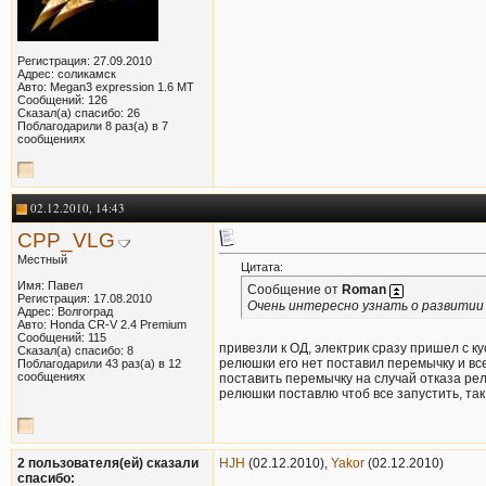
Регистрация: 27.09.2010
Адрес: соликамск
Авто: Megan3 expression 1.6 MT
Сообщений: 126
Сказал(а) спасибо: 26
Поблагодарили 8 раз(а) в 7
сообщениях
02.12.2010, 14:43
CPP_VLG
Местный
Цитата:
Имя: Павел
Сообщение от
Roman
Регистрация: 17.08.2010
Очень интересно узнать о развитии в
Адрес: Волгоград
Авто: Honda CR-V 2.4 Premium
Сообщений: 115
привезли к ОД, электрик сразу пришел с к
Сказал(а) спасибо: 8
релюшки его нет поставил перемычку и все
Поблагодарили 43 раз(а) в 12
сообщениях
поставить перемычку на случай отказа рел
релюшки поставлю чтоб все запустить, так
2 пользователя(ей) сказали
HJH
(02.12.2010),
Yakor
(02.12.2010)
cпасибо: