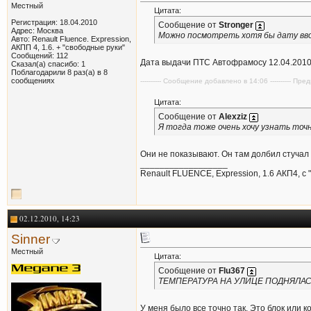
Местный
Цитата:
Регистрация: 18.04.2010
Сообщение от
Stronger
Адрес: Москва
Можно посмотреть хотя бы дату вво
Авто: Renault Fluence. Expression,
АКПП 4, 1.6. + "свободные руки"
Сообщений: 112
Дата выдачи ПТС Автофрамосу 12.04.201
Сказал(а) спасибо: 1
Поблагодарили 8 раз(а) в 8
сообщениях
---------- Сообщение добавлено в 14:06 ---------- П
Цитата:
Сообщение от
Alexziz
Я тогда тоже очень хочу узнать то
Они не показывают. Он там долбил стучал г
__________________
Renault FLUENCE, Expression, 1.6 АКП4, с 
02.12.2010, 14:23
Sinner
Местный
Цитата:
Сообщение от
Flu367
ТЕМПЕРАТУРА НА УЛИЦЕ ПОДНЯЛАСЬ 
У меня было все точно так. Это блок или к