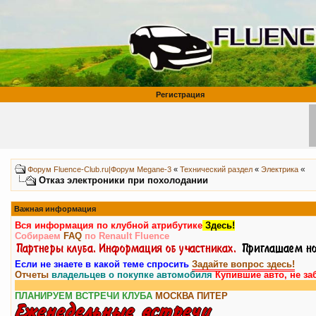
Регистрация
«
Форум Fluence-Club.ru|Форум Megane-3
«
Технический раздел
«
Электрика
Отказ электроники при похолодании
Важная информация
Вся информация по клубной атрибутике
Здесь!
Собираем
FAQ
по Renault Fluence
Если не знаете в какой теме спросить
Задайте вопрос здесь!
Отчеты
владельцев о покупке автомобиля
Купившие авто, не за
ПЛАНИРУЕМ ВСТРЕЧИ КЛУБА
МОСКВА
ПИТЕР