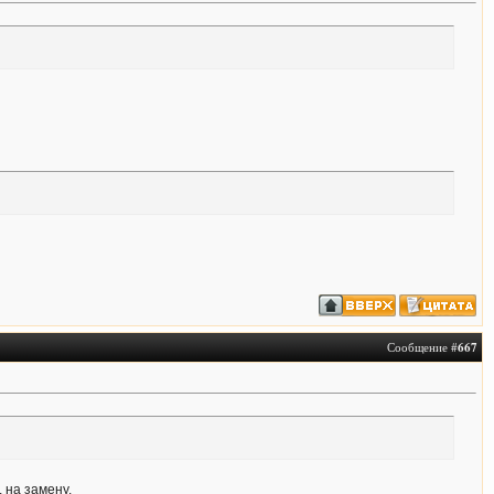
Сообщение #
667
 на замену.