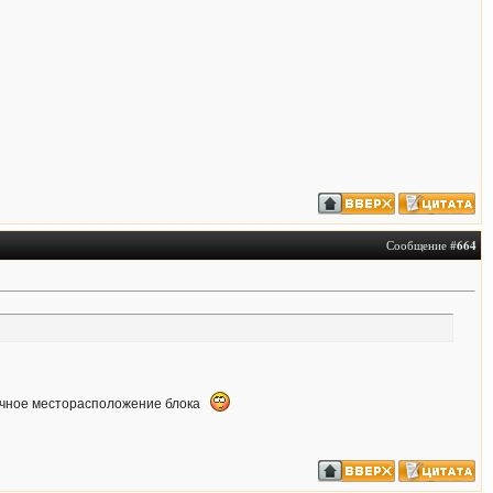
Сообщение #
664
 точное месторасположение блока