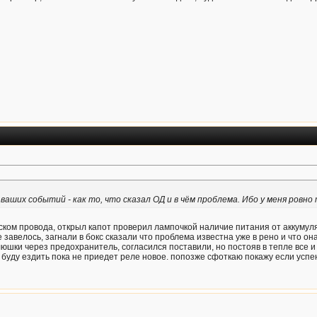
аших событий - как то, что сказал ОД и в чём проблема. Ибо у меня ровно
уском провода, открыл капот проверил лампочкой наличие питания от аккумуля
 завелось, загнали в бокс сказали что проблема известна уже в рено и что он
юшки через предохранитель, согласился поставили, но постояв в тепле все и
 буду ездить пока не приедет реле новое. попозже сфоткаю покажу если успе