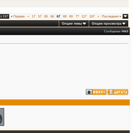
з 197
«
Первая
<
17
57
65
66
67
68
69
77
117
167
>
Последняя
»
Опции темы
Опции просмотра
Сообщение #
661