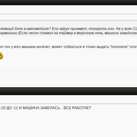
емный блок в автомобиле? Ели вдруг прижмет, отогреть его. Не у всех СЦ
ы нормально (Если чесно ставил на таймер в морозную ночь, машина заводилас
из тех у кого машина косячит, может собраться и точно выдать "погоняло" это
20 ДО -12 И МАШИНА ЗАВЕЛАСЬ... ВСЕ РАБОТАЕТ