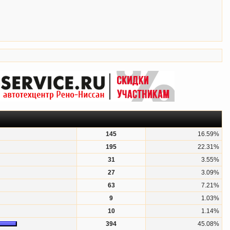
145
16.59%
195
22.31%
31
3.55%
27
3.09%
63
7.21%
9
1.03%
10
1.14%
394
45.08%