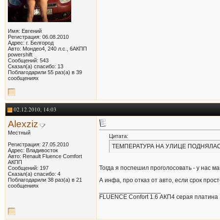
Имя: Евгений
Регистрация: 06.08.2010
Адрес: г. Белгород
Авто: Мондео4, 240 л.с., 6АКПП
powershift
Сообщений: 543
Сказал(а) спасибо: 13
Поблагодарили 55 раз(а) в 39
сообщениях
02.12.2010, 14:03
Alexziz
Местный
Цитата:
Регистрация: 27.05.2010
ТЕМПЕРАТУРА НА УЛИЦЕ ПОДНЯЛАСЬ 
Адрес: Владивосток
Авто: Renault Fluence Comfort
АКПП
Тогда я поспешил проголосовать - у нас м
Сообщений: 197
Сказал(а) спасибо: 4
А инфа, про отказ от авто, если срок прос
Поблагодарили 38 раз(а) в 21
сообщениях
__________________
FLUENCE Confort 1.6 АКП4 серая платина