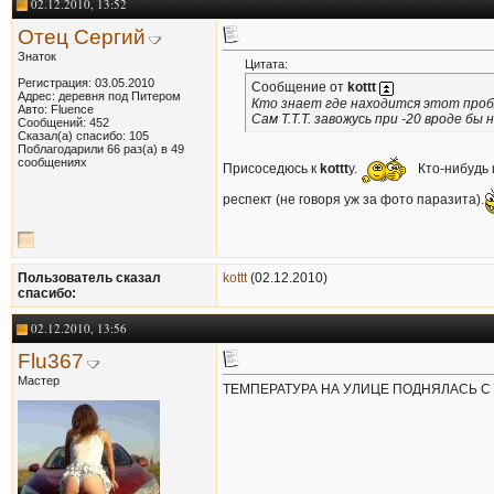
02.12.2010, 13:52
Отец Сергий
Знаток
Цитата:
Регистрация: 03.05.2010
Сообщение от
kottt
Адрес: деревня под Питером
Кто знает где находится этот пробл
Авто: Fluence
Сам Т.Т.Т. завожусь при -20 вроде б
Сообщений: 452
Сказал(а) спасибо: 105
Поблагодарили 66 раз(а) в 49
сообщениях
Присоседюсь к
kottt
у.
Кто-нибудь 
респект (не говоря уж за фото паразита).
Пользователь сказал
kottt
(02.12.2010)
cпасибо:
02.12.2010, 13:56
Flu367
Мастер
ТЕМПЕРАТУРА НА УЛИЦЕ ПОДНЯЛАСЬ С -