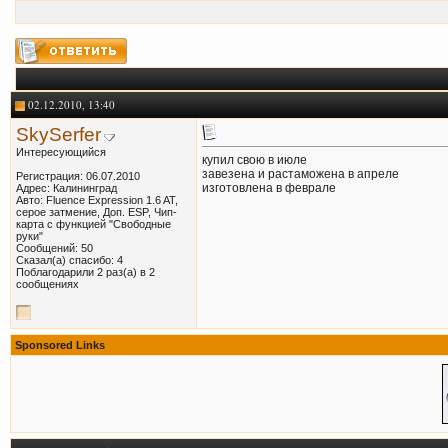
02.12.2010, 13:40
SkySerfer
Интересующийся
купил свою в июле
завезена и растаможена в апреле
Регистрация: 06.07.2010
изготовлена в феврале
Адрес: Калининград
Авто: Fluence Expression 1.6 AT,
серое затмение, Доп. ESP, Чип-
карта с функцией "Свободные
руки"
Сообщений: 50
Сказал(а) спасибо: 4
Поблагодарили 2 раз(а) в 2
сообщениях
Sponsored Links