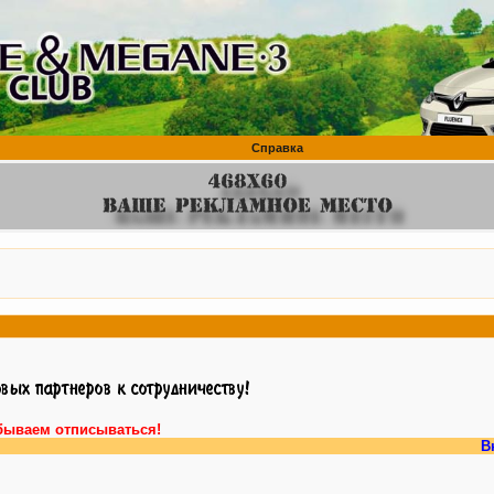
Справка
бываем отписываться!
Внимание, у