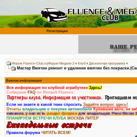
Регистрация
«
Форум Fluence-Club.ru|Форум Megane-3
«
Клуб
«
Дисконтная программа
Мастер Вмятин ремонт и удаление вмятин без покраски.(Сан
Важная информация
Вся информация по клубной атрибутике
Здесь!
Собираем
FAQ
по Renault Fluence
Если не знаете в какой теме спросить
Задайте вопрос здесь!
Отчеты
владельцев о покупке автомобиля
Купившие авто, не за
 у нас есть
раздел форума
для владельцев Рено Меган 3.
ПЛАНИРУЕМ ВСТРЕЧИ КЛУБА
МОСКВА
ПИТЕР
Правила форума
ЧИТАТЬ ВСЕМ!