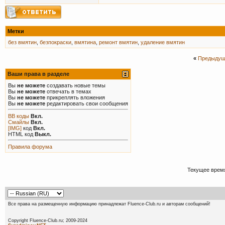
Метки
без вмятин
,
безпокраски
,
вмятина
,
ремонт вмятин
,
удаление вмятин
«
Предыдущ
Ваши права в разделе
Вы
не можете
создавать новые темы
Вы
не можете
отвечать в темах
Вы
не можете
прикреплять вложения
Вы
не можете
редактировать свои сообщения
BB коды
Вкл.
Смайлы
Вкл.
[IMG]
код
Вкл.
HTML код
Выкл.
Правила форума
Текущее врем
Все права на размещенную информацию принадлежат Fluence-Club.ru и авторам сообщений!
Copyright Fluence-Club.ru; 20