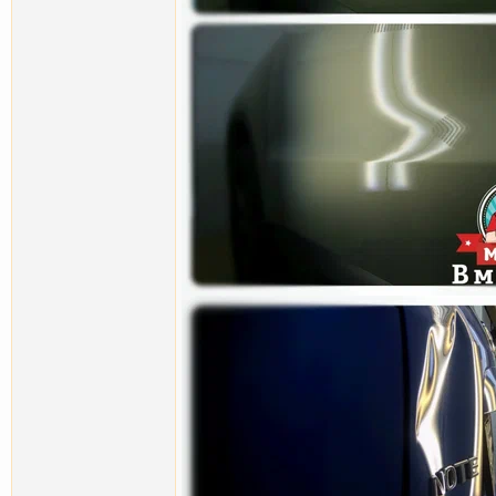
Ludwig
Удаление вмятин без покраски.
26.06.2012,
01:35
Ludwig
Автомобиль Nissan Micra...
10.07.2012,
01:20
K.I.D.
А огласить контакты в...
16.07.2012,
00:35
K1llsw1tch
и мне тоже:) ----------...
16.07.2012,
00:40
Ludwig
Рады сообщить вам, теперь мы...
25.07.2012,
01:22
Ludwig
Сердечно поздравляем...
02.08.2012,
23:57
Ludwig
Роскошный Lexus IS 250C был...
06.08.2012,
23:54
Ludwig
Chevrolet Captiva ...
23.08.2012,
08:58
Ludwig
Nissan Qashqai. ...
02.09.2012,
23:03
Molla
День добрый, скажите а есть...
13.09.2012,
13:27
Ludwig
см.Личку ----------...
13.09.2012,
23:04
Ludwig
7-8-9 Сентября *прошёл финал...
17.09.2012,
23:42
Molla
Ludwig, да получил спс, один...
21.09.2012,
09:31
Alkab
Ludwig, добрый вечер,...
15.01.2013,
22:22
nevermind
Заглохла тема, а жаль......
19.01.2015,
13:20
Mega-shik
А в СПб. есть компании для...
26.01.2015,
15:14
Nemo
Mega-shik, у них изменения: ...
26.01.2015,
22:13
Mega-shik
Ребрендинг подразумевает под...
26.01.2015,
23:43
Nemo
Вопрос не по адресу....
27.01.2015,
00:26
Mega-shik
Nemo, спасибо. Я понял,что...
27.01.2015,
09:56
Ludwig
В связи с возвращением в...
28.12.2015,
02:08
Mega-shik
А мелкие вмятинки,полученные...
28.12.2015,
09:29
Ludwig
Мелкие вмятины, так же...
28.12.2015,
10:25