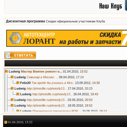
Дисконтная программа
Скидки официальным участникам Клуба
Ludwig
Мастер Вмятин ремонт и...
01.04.2010,
15:52
Ludwig
Семинар в Москве. ...
09.04.2010,
17:14
Felix20
Так вроде бы учились в Мск..
13.09.2012,
14:30
Ludwig
http://photofile.ru/photo/ly13...
17.04.2010,
20:23
Ludwig
http://photofile.ru/photo/ly13...
26.04.2010,
19:43
Ludwig
http://photofile.ru/photo/ly13...
03.05.2010,
20:53
Ludwig
http://photofile.ru/photo/ly13...
18.05.2010,
18:52
Ludwig
Презентация технологии PDR ...
24.05.2010,
19:14
Ludwig
Наше участие RDS 2010, 2ой...
15.06.2010,
12:20
01.04.2010, 15:52
Ludwig
Тренинг по ремонту алюминия в...
22.06.2010,
17:01