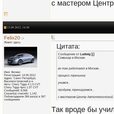
с мастером Центр
13.09.2012, 14:30
Felix20
Живет здесь
Цитата:
Сообщение от
Ludwig
Семинар в Москве.
во так работают в Москве..
Имя: Феликс
Регистрация: 14.05.2012
процесс тренинга
Адрес: Санкт-Петербург,
Василеостровский р-н
учимся...
Авто: Chery Tiggo 4 1.5 CVT.
Chery Tiggo 4pro 1.5T CVT
пробуем, тренируемся...
Сообщений: 8,566
Сказал(а) спасибо: 1,142
Поблагодарили 384 раз(а) в 367
с мастером Центр Автотехнологий. 
сообщениях
Так вроде бы учил