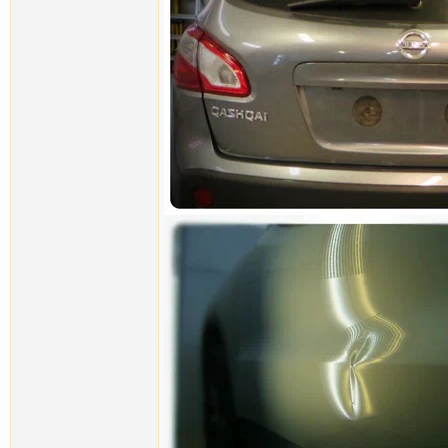
Ludwig
С прошедшим!...
24.02.2012,
11:43
Ludwig
Новый Volkswagen Touareg , с...
28.02.2012,
12:18
Ludwig
http://photo.qip.ru/photo/ly13...
13.03.2012,
01:35
Ludwig
Opel Astra, cложное...
27.03.2012,
01:09
Qwazo
Подскользнулся... и локтем по...
03.04.2012,
20:55
Ludwig
Ответил в личку!
04.04.2012,
12:48
rogger
Мне тоже скажите, плз
04.04.2012,
13:37
Qwazo
Спасибо, Запишусь на пием!
08.04.2012,
00:06
Ludwig
http://photo.qip.ru/photo/ly13...
10.04.2012,
09:41
Ludwig
Интересная работа по ремонту...
17.04.2012,
23:07
Алекс72
Меня тоже интересует. На...
18.04.2012,
09:43
Ludwig
BMW E90, повреждение получено...
26.04.2012,
00:18
Tiger
Подскажите,где в Москве и...
06.05.2012,
16:22
Ludwig
Ответил в личку!
10.05.2012,
11:12
Tiger
Спасибо!
10.05.2012,
11:15
Ludwig
6-7 мая состоялся1-й этап...
23.05.2012,
22:56
Denverus
о точно спросить хотел....
23.05.2012,
23:31
Ludwig
Полируем, но опять же надо...
23.05.2012,
23:32
Denverus
Что "надо смотреть" не...
23.05.2012,
23:38
Ludwig
Вот и закончился 2-ой этап...
30.05.2012,
01:07
Ludwig
Kia Sorento new 2012г.в...
12.06.2012,
21:16
Ludwig
10-11 июня на территории...
19.06.2012,
09:36