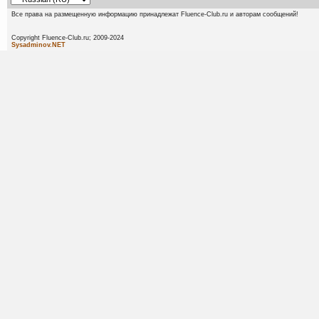
Все права на размещенную информацию принадлежат Fluence-Club.ru и авторам сообщений!
Copyright Fluence-Club.ru; 20
Sysadminov.NET