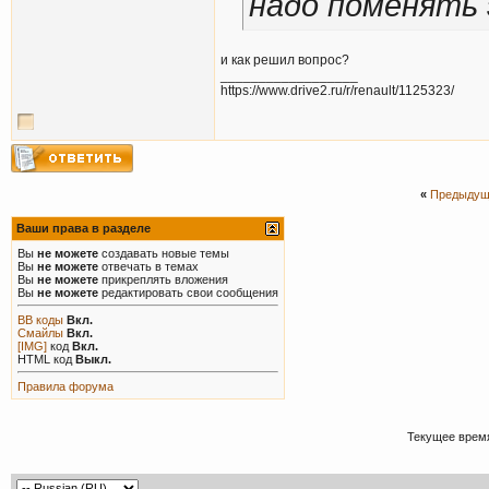
надо поменять 
и как решил вопрос?
__________________
https://www.drive2.ru/r/renault/1125323/
«
Предыдущ
Ваши права в разделе
Вы
не можете
создавать новые темы
Вы
не можете
отвечать в темах
Вы
не можете
прикреплять вложения
Вы
не можете
редактировать свои сообщения
BB коды
Вкл.
Смайлы
Вкл.
[IMG]
код
Вкл.
HTML код
Выкл.
Правила форума
Текущее врем