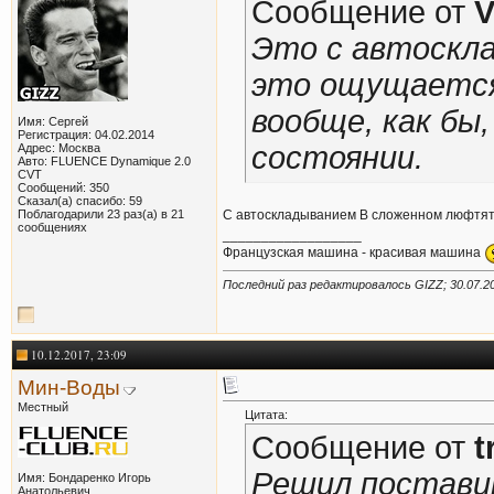
Сообщение от
V
Это с автоскла
это ощущается
вообще, как бы
Имя: Сергей
Регистрация: 04.02.2014
состоянии.
Адрес: Москва
Авто: FLUENCE Dynamique 2.0
CVT
Сообщений: 350
Сказал(а) спасибо: 59
Поблагодарили 23 раз(а) в 21
С автоскладыванием В сложенном люфтя
сообщениях
__________________
Французская машина - красивая машина
Последний раз редактировалось GIZZ; 30.07.2
10.12.2017, 23:09
Мин-Воды
Местный
Цитата:
Сообщение от
t
Решил поставит
Имя: Бондаренко Игорь
Анатольевич