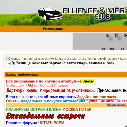
Регистрация
Форум Fluence-Club.ru|Форум Megane-3
«
Меган-3
«
Технический раздел
«
Кузо
Разница боковых зеркал (с автоскладыванием и без)
Важная информация
Вся информация по клубной атрибутике
Здесь!
Собираем
FAQ
по Renault Fluence
Если не знаете в какой теме спросить
Задайте вопрос здесь!
Отчеты
владельцев о покупке автомобиля
Купившие авто, не за
Внимание, у на
ПЛАНИРУЕМ ВСТРЕЧИ КЛУБА
МОСКВА
ПИТЕР
Правила форума
ЧИТАТЬ ВСЕМ!