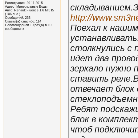
Регистрация: 29.11.2015
складыванием.З
Адрес: Минеральные Воды
Авто: Renault Fluence 1.6 МКП5
(106 л. с.)
http://www.sm3n
Сообщений: 233
Сказал(а) спасибо: 114
Поехал к наши
Поблагодарили 10 раз(а) в 10
сообщениях
устанавливать.
столкнулись с 
идет два прово
зеркало нужно 
ставить реле.В
отвечает блок
стеклоподъемн
Ребят подскаж
блок в комплек
чтоб подключит