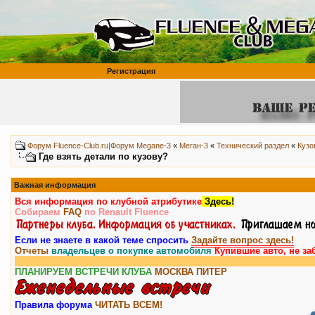
Регистрация
Форум Fluence-Club.ru|Форум Megane-3
«
Меган-3
«
Технический раздел
«
Кузо
Где взять детали по кузову?
Важная информация
Вся информация по клубной атрибутике
Здесь!
Собираем
FAQ
по Renault Fluence
Если не знаете в какой теме спросить
Задайте вопрос здесь!
Отчеты
владельцев о покупке автомобиля
Купившие авто, не за
ПЛАНИРУЕМ ВСТРЕЧИ КЛУБА
МОСКВА
ПИТЕР
Правила форума
ЧИТАТЬ ВСЕМ!