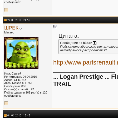
сообщениях
24.03.2011, 21:58
ШРЕК
Мастер
Цитата:
Сообщение от
83kan
Подскажите где можно взять левое п
автофрамоса распродаются?
http://www.partsrenault.
__________________
Имя: Сергей
... Logan Prestige ... F
Регистрация: 04.04.2010
Адрес: СПБ, ВО
TRAIL
Авто: Nissan X-TRAIL
Сообщений: 896
Сказал(а) спасибо: 97
Поблагодарили 161 раз(а) в 120
сообщениях
04.06.2012, 12:42