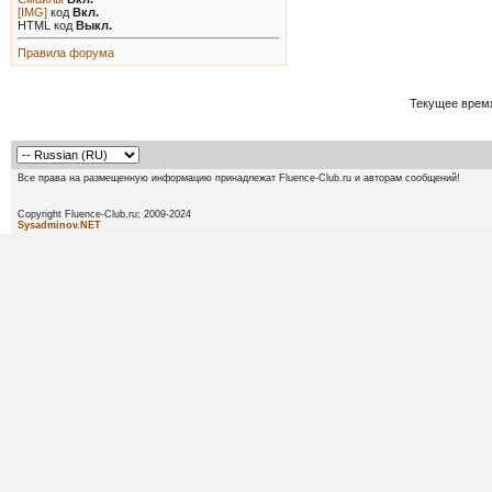
[IMG]
код
Вкл.
HTML код
Выкл.
Правила форума
Текущее врем
Все права на размещенную информацию принадлежат Fluence-Club.ru и авторам сообщений!
Copyright Fluence-Club.ru; 20
Sysadminov.NET