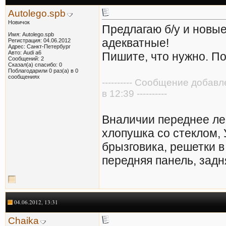
Autolego.spb
Новичок
Предлагаю б/у и новы
Имя: Autolego.spb
адекватные!
Регистрация: 04.06.2012
Адрес: Санкт-Петербург
Авто: Audi a6
Пишите, что нужно. П
Сообщений: 2
Сказал(а) спасибо: 0
Поблагодарили 0 раз(а) в 0
сообщениях
---------- Сообщение добав
в 12:39 ----------
Вналичии переднее ле
хлопушка со стеклом, 
брызговика, решетки в
передняя панель, задн
04.06.2012, 13:31
Chaika