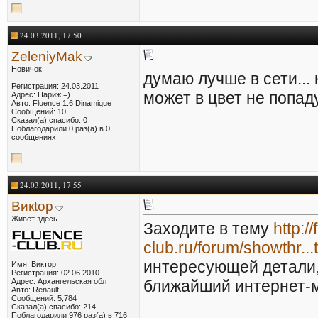
24.03.2011, 17:50
ZeleniyMak
Новичок
думаю лучше в сети... 
Регистрация: 24.03.2011
может в цвет не попаду
Адрес: Париж =)
Авто: Fluence 1.6 Dinamique
Сообщений: 10
Сказал(а) спасибо: 0
Поблагодарили 0 раз(а) в 0
сообщениях
24.03.2011, 17:55
Викtор
Живет здесь
Заходите в тему
http:/
club.ru/forum/showth
интересующей детали, 
Имя: Виктор
Регистрация: 02.06.2010
Адрес: Архангельская обл
ближайший интернет-ма
Авто: Renault
Сообщений: 5,784
Сказал(а) спасибо: 214
Поблагодарили 976 раз(а) в 716