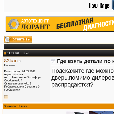
24.03.2011, 17:45
83kan
Где взять детали по 
Новичок
Подскажите где можно
Регистрация: 24.03.2011
Адрес: москва
дверь,помимо дилеров
Авто: Рено меган 3 комфорт
Сообщений: 4
распродаются?
Сказал(а) спасибо: 1
Поблагодарили 0 раз(а) в 0
сообщениях
Sponsored Links