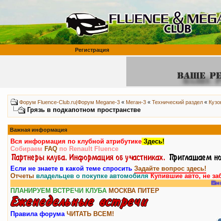
Регистрация
Форум Fluence-Club.ru|Форум Megane-3
«
Меган-3
«
Технический раздел
«
Кузо
Грязь в подкапотном пространстве
Важная информация
Вся информация по клубной атрибутике
Здесь!
Собираем
FAQ
по Renault Fluence
Если не знаете в какой теме спросить
Задайте вопрос здесь!
Отчеты
владельцев о покупке автомобиля
Купившие авто, не за
Внимание
ПЛАНИРУЕМ ВСТРЕЧИ КЛУБА
МОСКВА
ПИТЕР
Правила форума
ЧИТАТЬ ВСЕМ!