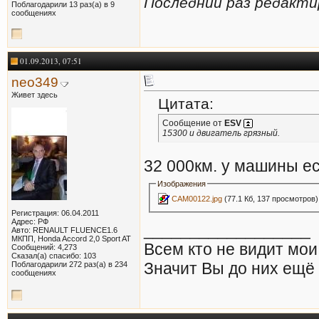
Последний раз редактир
Поблагодарили 13 раз(а) в 9
сообщениях
01.09.2013, 07:51
neo349
Живет здесь
Цитата:
Сообщение от
ESV
15300 и двигатель грязный.
32 000км. у машины ес
Изображения
CAM00122.jpg
(77.1 Кб, 137 просмотров)
Регистрация: 06.04.2011
Адрес: РФ
__________________
Авто: RENAULT FLUENCE1.6
МКПП, Honda Accord 2,0 Sport AT
Всем кто не видит мо
Сообщений: 4,273
Сказал(а) спасибо: 103
Значит Вы до них ещё 
Поблагодарили 272 раз(а) в 234
сообщениях