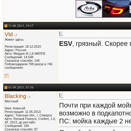
31.08.2013, 19:17
Vld
Живет здесь
ESV
, грязный. Скорее
Регистрация: 18.12.2010
Адрес: Россия
Авто: Megane III 1,6 МКПП5
Сообщений: 14,548
Сказал(а) спасибо: 149
Поблагодарили 798 раз(а) в 746
сообщениях
01.09.2013, 07:36
Blacking
Местный
Почти при каждой мойк
Имя: Алексей
возможно в подкапотн
Регистрация: 11.05.2013
Адрес: Томская обл., г. Северск
Авто: Renault Fluence, Confort, 1.6,
ПС: мойка каждые 2 не
AT, 2013, до рестайл
Сообщений: 190
Сказал(а) спасибо: 87