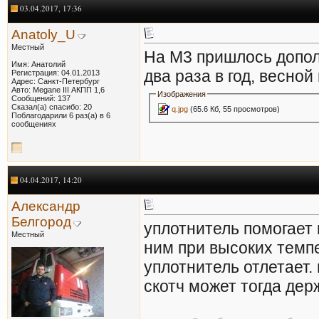
03.04.2017, 17:36
Anatoly_U
Местный
На М3 пришлось допол
Имя: Анатолий
два раза в год, весной
Регистрация: 04.01.2013
Адрес: Санкт-Петербург
Авто: Megane III АКПП 1,6
Изображения
Сообщений: 137
Сказал(а) спасибо: 20
q.jpg
(65.6 Кб, 55 просмотров)
Поблагодарили 6 раз(а) в 6
сообщениях
04.04.2017, 14:20
Александр
Белгород
уплотнитель помогает 
Местный
ним при высоких темпе
уплотнитель отлетает.
скотч может тогда дер