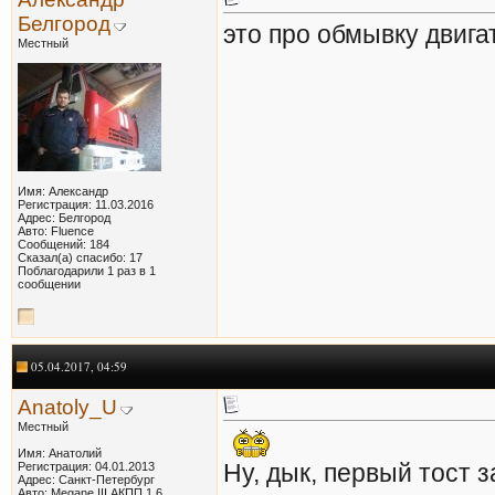
Белгород
это про обмывку двигат
Местный
Имя: Александр
Регистрация: 11.03.2016
Адрес: Белгород
Авто: Fluence
Сообщений: 184
Сказал(а) спасибо: 17
Поблагодарили 1 раз в 1
сообщении
05.04.2017, 04:59
Anatoly_U
Местный
Имя: Анатолий
Ну, дык, первый тост з
Регистрация: 04.01.2013
Адрес: Санкт-Петербург
Авто: Megane III АКПП 1,6