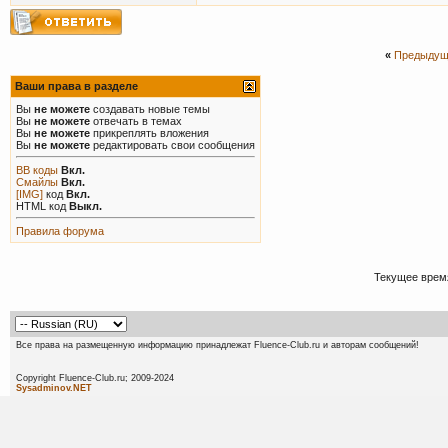
«
Предыдущ
Ваши права в разделе
Вы
не можете
создавать новые темы
Вы
не можете
отвечать в темах
Вы
не можете
прикреплять вложения
Вы
не можете
редактировать свои сообщения
BB коды
Вкл.
Смайлы
Вкл.
[IMG]
код
Вкл.
HTML код
Выкл.
Правила форума
Текущее врем
Все права на размещенную информацию принадлежат Fluence-Club.ru и авторам сообщений!
Copyright Fluence-Club.ru; 20
Sysadminov.NET