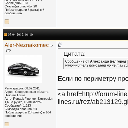
Сообщений: 137
Сказал(а) спасибо: 20
Поблагодарили 6 раз(а) в 6
сообщениях
05.04.2017, 06:10
Aler-Neznakomec
Гуру
Цитата:
Сообщение от
Александр Белгород
уплотнитель помогает но не так си
Если по периметру пр
__________________
Регистрация: 08.02.2011
Адрес: Свердловская область,
<a href=http://forum-lin
Нижний Тагил
Авто: Renault Fluence, Expression
lines.ru/rez/ab213129.g
1,6 на ручке, с чип картой
Сообщений: 1,323
Сказал(а) спасибо: 64
Поблагодарили 114 раз(а) в 104
сообщениях