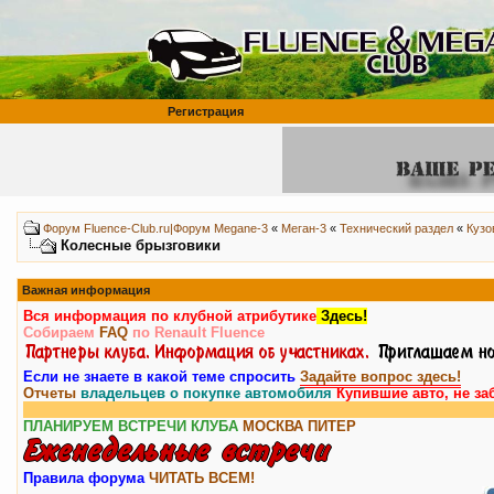
Регистрация
Форум Fluence-Club.ru|Форум Megane-3
«
Меган-3
«
Технический раздел
«
Кузо
Колесные брызговики
Важная информация
Вся информация по клубной атрибутике
Здесь!
Собираем
FAQ
по Renault Fluence
Если не знаете в какой теме спросить
Задайте вопрос здесь!
Отчеты
владельцев о покупке автомобиля
Купившие авто, не за
ПЛАНИРУЕМ ВСТРЕЧИ КЛУБА
МОСКВА
ПИТЕР
Правила форума
ЧИТАТЬ ВСЕМ!