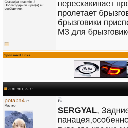
перескакивает пр
Сказал(а) спасибо: 2
Поблагодарили 9 раз(а) в 6
сообщениях
пролетает брызгов
брызговики приспо
М3 для брызговик
Sponsored Links
22.01.2011, 22:37
potapa4
Мастер
SERGYAL
, Задни
панацея,особенно