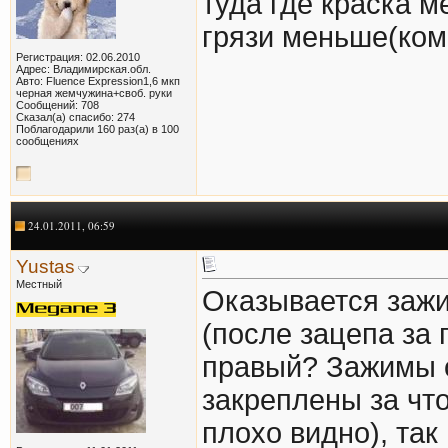
туда где краска м
грязи меньше(ком
Регистрация: 02.06.2010
Адрес: Владимирская.обл.
Авто: Fluence Expression1,6 мкп
черная жемчужина+своб. руки
Сообщений: 708
Сказал(а) спасибо: 274
Поблагодарили 160 раз(а) в 100
сообщениях
24.01.2011, 06:59
Yustas
Местный
Оказывается зажи
(после зацепа за 
правый? Зажимы о
закреплены за что
плохо видно), так