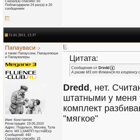
Сказал(а) спасибо: 83
Поблагодарили 24 раз(а) в 20
сообщениях
31.01.2011, 12:37
Папауваси
а также Папаусони, Папауилюши
Цитата:
и Папаувалеры
Сообщение от
Dredd
А разве М3 от Флюенся по клиренсу
Dredd
, нет. Счит
штатными у меня 
комплект разбиваю
"мягкое"
Имя: Константин
Регистрация: 19.05.2010
Адрес: Подольск, Москва, Тула
Авто: М3 1,6АКПП пустойExp
Сообщений: 440
Сказал(а) спасибо: 15