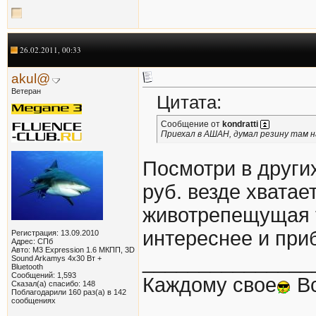
26.02.2011, 00:33
akul@
Ветеран
Цитата:
Сообщение от
kondratti
Приехал в АШАН, думал резину там н
Посмотри в других
руб. везде хватае
животрепещущая т
интереснее и пр
Регистрация: 13.09.2010
Адрес: СПб
Авто: М3 Expression 1.6 МКПП, 3D
_______________
Sound Arkamys 4х30 Вт +
Bluetooth
Сообщений: 1,593
Каждому свое
Вс
Сказал(а) спасибо: 148
Поблагодарили 160 раз(а) в 142
сообщениях