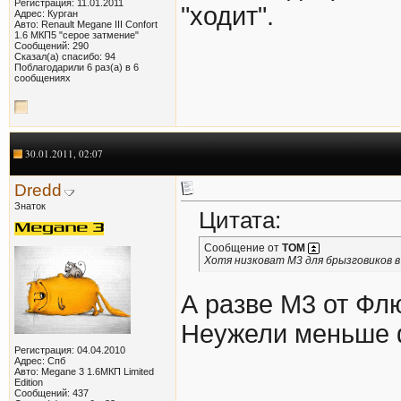
Регистрация: 11.01.2011
"ходит".
Адрес: Курган
Авто: Renault Megane III Confort
1.6 МКП5 "серое затмение"
Сообщений: 290
Сказал(а) спасибо: 94
Поблагодарили 6 раз(а) в 6
сообщениях
30.01.2011, 02:07
Dredd
Знаток
Цитата:
Сообщение от
ТОМ
Хотя низковат М3 для брызговиков в
А разве М3 от Фл
Неужели меньше 
Регистрация: 04.04.2010
Адрес: Спб
Авто: Megane 3 1.6МКП Limited
Edition
Сообщений: 437