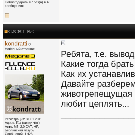
Поблагодарили 67 раз(а) в 46
сообщениях
01.02.2011, 10:43
kondratti
Небесный странник
Ребята, т.е. выво
Какие тогда брать
Как их устанавли
Давайте разберем 
животрепещущая т
любит цеплять...
_______________
Регистрация: 31.01.2011
Адрес: Го́а (хинди गोआ)
Авто: M3, 2,0 CVT, HF,
Берлинская лазурь
Сообщений: 1,426