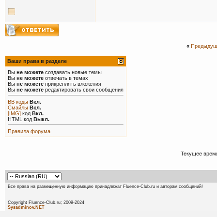
«
Предыдущ
Ваши права в разделе
Вы
не можете
создавать новые темы
Вы
не можете
отвечать в темах
Вы
не можете
прикреплять вложения
Вы
не можете
редактировать свои сообщения
BB коды
Вкл.
Смайлы
Вкл.
[IMG]
код
Вкл.
HTML код
Выкл.
Правила форума
Текущее врем
Все права на размещенную информацию принадлежат Fluence-Club.ru и авторам сообщений!
Copyright Fluence-Club.ru; 20
Sysadminov.NET