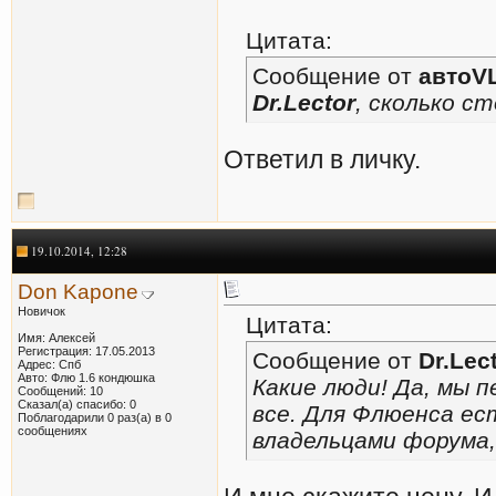
Цитата:
Сообщение от
автоV
Dr.Lector
, сколько с
Ответил в личку.
19.10.2014, 12:28
Don Kapone
Новичок
Цитата:
Имя: Алексей
Регистрация: 17.05.2013
Сообщение от
Dr.Lec
Адрес: Спб
Авто: Флю 1.6 кондюшка
Какие люди! Да, мы п
Сообщений: 10
Сказал(а) спасибо: 0
все. Для Флюенса ес
Поблагодарили 0 раз(а) в 0
сообщениях
владельцами форума,