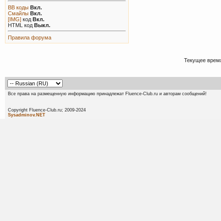
BB коды
Вкл.
Смайлы
Вкл.
[IMG]
код
Вкл.
HTML код
Выкл.
Правила форума
Текущее врем
Все права на размещенную информацию принадлежат Fluence-Club.ru и авторам сообщений!
Copyright Fluence-Club.ru; 20
Sysadminov.NET