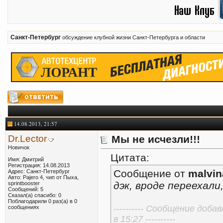
Санкт-Петербург
обсуждение клубной жизни Санкт-Петербурга и области
14.08.2013, 21:57
Dr.Lector
Мы не исчезли!!!
Новичок
Цитата:
Имя: Дмитрий
Регистрация: 14.08.2013
Сообщение от
malvin
Адрес: Санкт-Петербург
Авто: Pajero 4, чип от Пыха,
дэк, вроде переехали
sprintbooster
Сообщений: 5
Сказал(а) спасибо: 0
Поблагодарили 0 раз(а) в 0
---------- Сообщение доба
сообщениях
в 15:27 ----------