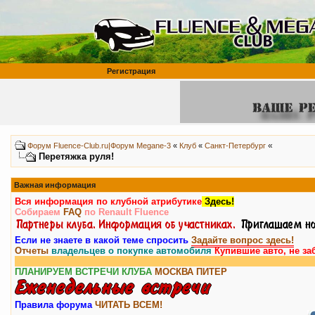
Регистрация
«
Форум Fluence-Club.ru|Форум Megane-3
«
Клуб
«
Санкт-Петербург
Перетяжка руля!
Важная информация
Вся информация по клубной атрибутике
Здесь!
Собираем
FAQ
по Renault Fluence
Если не знаете в какой теме спросить
Задайте вопрос здесь!
Отчеты
владельцев о покупке автомобиля
Купившие авто, не за
ПЛАНИРУЕМ ВСТРЕЧИ КЛУБА
МОСКВА
ПИТЕР
Правила форума
ЧИТАТЬ ВСЕМ!