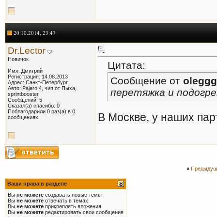
20.10.2014, 23:47
Dr.Lector
Новичок
Цитата:
Имя: Дмитрий
Регистрация: 14.08.2013
Сообщение от
olegg
Адрес: Санкт-Петербург
Авто: Pajero 4, чип от Пыха,
перетяжка и подогре
sprintbooster
Сообщений: 5
Сказал(а) спасибо: 0
Поблагодарили 0 раз(а) в 0
В Москве, у наших пар
сообщениях
«
Предыдущ
Ваши права в разделе
Вы
не можете
создавать новые темы
Вы
не можете
отвечать в темах
Вы
не можете
прикреплять вложения
Вы
не можете
редактировать свои сообщения