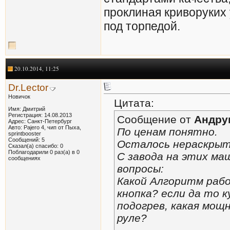
проклиная криворуких
под торпедой.
20.10.2014, 11:25
Dr.Lector
Новичок
Цитата:
Имя: Дмитрий
Регистрация: 14.08.2013
Сообщение от
Андру
Адрес: Санкт-Петербург
Авто: Pajero 4, чип от Пыха,
По ценам понятно.
sprintbooster
Сообщений: 5
Осталось нераскрыт
Сказал(а) спасибо: 0
Поблагодарили 0 раз(а) в 0
С завода на этих ма
сообщениях
вопросы:
Какой Алгоритм рабо
кнопка? если да то 
подогрев, какая мощ
руле?