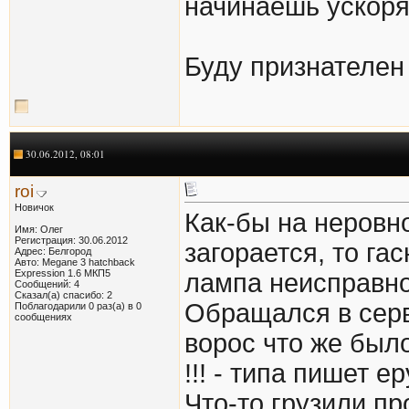
начинаешь ускоря
Буду признателен
30.06.2012, 08:01
roi
Новичок
Как-бы на неровно
Имя: Олег
Регистрация: 30.06.2012
загорается, то гас
Адрес: Белгород
Авто: Megane 3 hatchback
Expression 1.6 МКП5
лампа неисправно
Сообщений: 4
Сказал(а) спасибо: 2
Обращался в серв
Поблагодарили 0 раз(а) в 0
сообщениях
ворос что же было
!!! - типа пишет е
Что-то грузили п