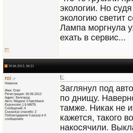
экологии. Но судя
экологию светит с
Лампа моргнула уж
ехать в сервис...
30.06.2012, 08:21
roi
Новичок
Заглянул под авто
Имя: Олег
Регистрация: 30.06.2012
по днищу. Наверно
Адрес: Белгород
Авто: Megane 3 hatchback
Expression 1.6 МКП5
тамже. Никак не 
Сообщений: 4
Сказал(а) спасибо: 2
кажется, такого 
Поблагодарили 0 раз(а) в 0
сообщениях
накосячили. Выкл