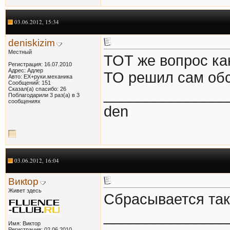
03.06.2012, 15:34
deniskizim
Местный
ТОТ же вопрос ка
Регистрация: 16.07.2010
Адрес: Адлер
ТО решил сам обс
Авто: EX+руки.механика
Сообщений: 151
Сказал(а) спасибо: 26
_______________
Поблагодарили 3 раз(а) в 3
сообщениях
den
03.06.2012, 16:04
Викtор
Живет здесь
Сбрасывается так 
_______________
Имя: Виктор
Регистрация: 02.06.2010