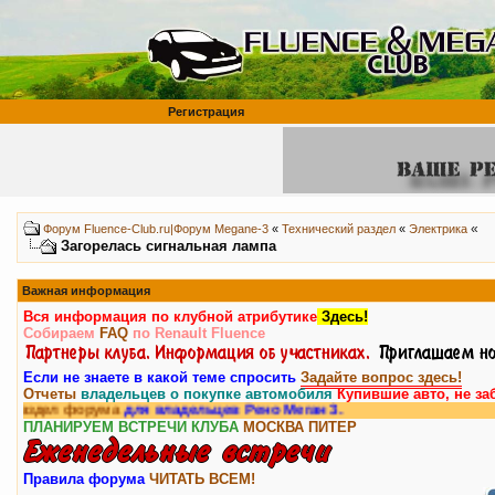
Регистрация
«
Форум Fluence-Club.ru|Форум Megane-3
«
Технический раздел
«
Электрика
Загорелась сигнальная лампа
Важная информация
Вся информация по клубной атрибутике
Здесь!
Собираем
FAQ
по Renault Fluence
Если не знаете в какой теме спросить
Задайте вопрос здесь!
Отчеты
владельцев о покупке автомобиля
Купившие авто, не за
ел форума
для владельцев Рено Меган 3.
ПЛАНИРУЕМ ВСТРЕЧИ КЛУБА
МОСКВА
ПИТЕР
Правила форума
ЧИТАТЬ ВСЕМ!