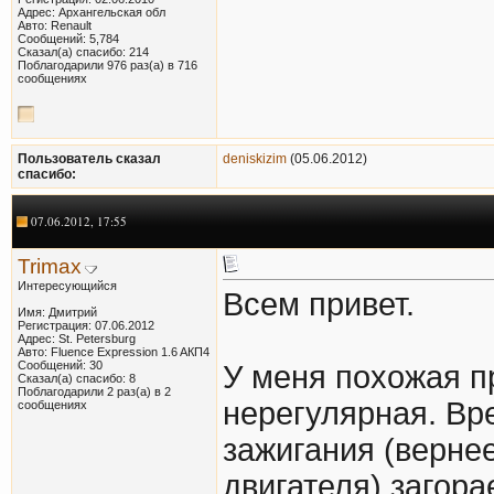
Адрес: Архангельская обл
Авто: Renault
Сообщений: 5,784
Сказал(а) спасибо: 214
Поблагодарили 976 раз(а) в 716
сообщениях
Пользователь сказал
deniskizim
(05.06.2012)
cпасибо:
07.06.2012, 17:55
Trimax
Интересующийся
Всем привет.
Имя: Дмитрий
Регистрация: 07.06.2012
Адрес: St. Petersburg
Авто: Fluence Expression 1.6 AКП4
Сообщений: 30
У меня похожая п
Сказал(а) спасибо: 8
Поблагодарили 2 раз(а) в 2
нерегулярная. Вр
сообщениях
зажигания (вернее
двигателя) загор