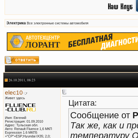
Электрика
Все электронные системы автомобиля
26.10.2011, 08:23
elec10
Живет здесь
Цитата:
Сообщение от
P
Имя: Евгений
Регистрация: 01.09.2010
Так же, как и п
Адрес: Тульская обл.
Авто: Renault Fluence 1,6 МКП
Expression 1.6 МКП5
температуру О
+"СР"+ESP;Hyundai IX35; 2,0;