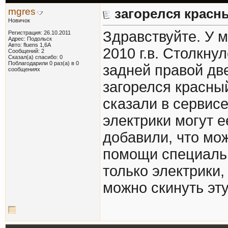
mgres
загорелся красн
Новичок
Здравствуйте. У м
Регистрация: 26.10.2011
Адрес: Подольск
Авто: fluens 1,6A
2010 г.в. Столкну
Сообщений: 2
Сказал(а) спасибо: 0
Поблагодарили 0 раз(а) в 0
задней правой две
сообщениях
загорелся красны
сказали в сервисе
электрики могут е
добавили, что мо
помощи специальн
только электрики,
можно скинуть эт