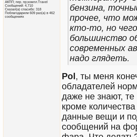
АКПП; пер. пр;компл.Travel
бензина, точный
Сообщений: 4,710
Сказал(а) спасибо: 318
Поблагодарили 609 раз(а) в 462
прочее, что мо
сообщениях
кто-то, но чег
большинство о
современных ав
надо глядеть.
Pol
, ты меня кон
обладателей нор
даже не знают, те
кроме количества 
данные вещи и по
сообщений на фор
фара. Что делать?