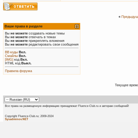
«
Предыдущ
Ваши права в разделе
Вы
не можете
создавать новые темы
Вы
не можете
отвечать в темах
Вы
не можете
прикреплять вложения
Вы
не можете
редактировать свои сообщения
BB коды
Вкл.
Смайлы
Вкл.
[IMG]
код
Вкл.
HTML код
Выкл.
Правила форума
Текущее врем
Все права на размещенную информацию принадлежат Fluence-Club.ru и авторам сообщений!
Copyright Fluence-Club.ru; 20
Sysadminov.NET