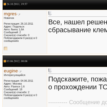
26.10.2011, 19:57
mgres
Новичок
Все, нашел решен
Регистрация: 26.10.2011
Адрес: Подольск
сбрасывание кле
Авто: fluens 1,6A
Сообщений: 2
Сказал(а) спасибо: 0
Поблагодарили 0 раз(а) в 0
сообщениях
03.06.2012, 00:08
eugine
Интересующийся
Подскажите, пожа
Регистрация: 04.06.2011
Адрес: Москва
о прохождении Т
Авто: Fluence 1.6
Сообщений: 18
Сказал(а) спасибо: 2
Поблагодарили 0 раз(а) в 0
сообщениях
---------- Сообщение д