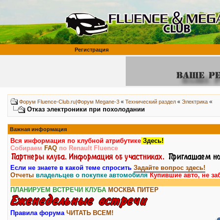
Регистрация
«
Форум Fluence-Club.ru|Форум Megane-3
«
Технический раздел
«
Электрика
Отказ электроники при похолодании
Важная информация
Вся информация по клубной атрибутике
Здесь!
Собираем
FAQ
по Renault Fluence
Если не знаете в какой теме спросить
Задайте вопрос здесь!
Отчеты
владельцев о покупке автомобиля
Купившие авто, не за
ПЛАНИРУЕМ ВСТРЕЧИ КЛУБА
МОСКВА
ПИТЕР
Правила форума
ЧИТАТЬ ВСЕМ!