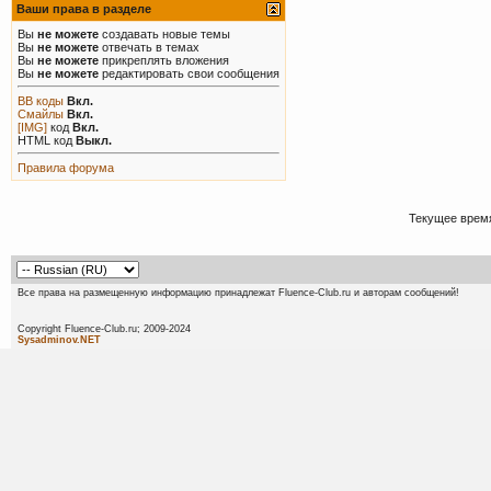
Ваши права в разделе
Вы
не можете
создавать новые темы
Вы
не можете
отвечать в темах
Вы
не можете
прикреплять вложения
Вы
не можете
редактировать свои сообщения
BB коды
Вкл.
Смайлы
Вкл.
[IMG]
код
Вкл.
HTML код
Выкл.
Правила форума
Текущее врем
Все права на размещенную информацию принадлежат Fluence-Club.ru и авторам сообщений!
Copyright Fluence-Club.ru; 20
Sysadminov.NET