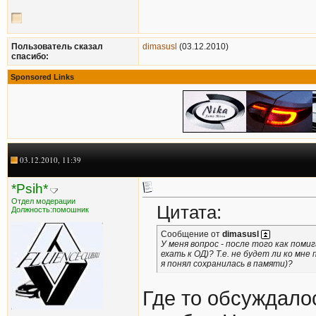
Пользователь сказал
dimasusl
(03.12.2010)
cпасибо:
Sponsored Links
03.12.2010, 11:39
*Psih*
Отдел модерации
Цитата:
Должность:помошник
Сообщение от
dimasusl
У меня вопрос - после того как поми
ехать к ОД)? Т.е. не будет ли ко мн
я понял сохранилась в памяти)?
Где то обсуждало