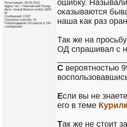
ошибку. Называли
Регистрация: 30.03.2010
Адрес: мо. г Павловский-Посад
оказываются быва
Авто: renault fluence confort 1600
М
Сообщений: 2,507
наша как раз оран
Сказал(а) спасибо: 41
Поблагодарили 323 раз(а) в 193
сообщениях
Так же на просьб
ОД спрашивал с н
_______________
С
вероятностью 9
воспользовавшис
Е
сли вы не знаете
его в теме
Курил
Т
ак же не стоит з