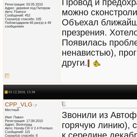
Провод и предохра
Регистрация: 03.05.2010
Адрес: деревня под Питером
можно сконстроли
Авто: Fluence
Сообщений: 452
Сказал(а) спасибо: 105
Объехал ближайши
Поблагодарили 66 раз(а) в 49
сообщениях
презрения. Хотело
Появилась пробле
ненавистью), про
други.
03.12.2010, 13:38
CPP_VLG
Местный
Звонили из Автоф
Имя: Павел
Регистрация: 17.08.2010
горячую линию), 
Адрес: Волгоград
Авто: Honda CR-V 2.4 Premium
Сообщений: 115
к середине декаб
Сказал(а) спасибо: 8