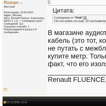
Roman
Местный
Цитата:
Регистрация: 18.04.2010
Адрес: Москва
Сообщение от
*Psih*
Авто: Renault Fluence. Expression,
АКПП 4, 1.6. + "свободные руки"
Где его взять то ещё. 20 сантиметр
Сообщений: 112
Сказал(а) спасибо: 1
Поблагодарили 8 раз(а) в 8
В магазине аудио
сообщениях
кабель (это тот, 
не путать с межбл
купите метр. Толь
факт, что его изо
_______________
Renault FLUENCE, 
03.12.2010, 12:13