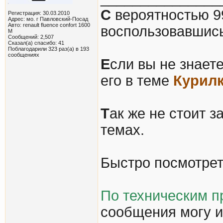
С
вероятностью 9
Регистрация: 30.03.2010
Адрес: мо. г Павловский-Посад
Авто: renault fluence confort 1600
воспользовавшис
М
Сообщений: 2,507
Сказал(а) спасибо: 41
Поблагодарили 323 раз(а) в 193
сообщениях
Е
сли вы не знаете
его в теме
Курил
Т
ак же не стоит з
темах.
Быстро посмотре
По техническим п
сообщения могу и