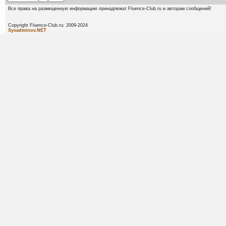
Все права на размещенную информацию принадлежат Fluence-Club.ru и авторам сообщений!
Copyright Fluence-Club.ru; 20
Sysadminov.NET