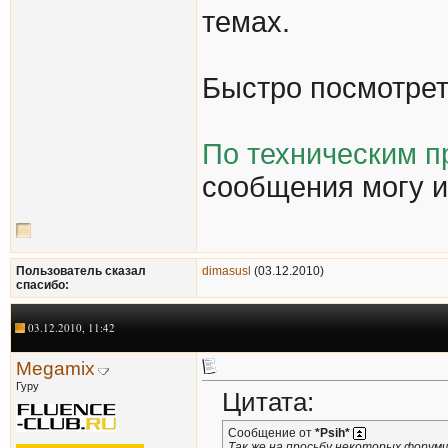
темах.
Быстро посмотре
По техническим п
сообщения могу и
Пользователь сказал
dimasusl
(03.12.2010)
cпасибо:
03.12.2010, 11:42
Megamix
Гуру
Цитата:
Сообщение от
*Psih*
Так же на просьбу некоторых форумч