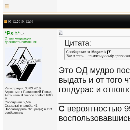
03.12.2010, 12:06
*Psih*
Отдел модерации
Цитата:
Должность:помошник
Сообщение от
Megamix
Так и есть... на мою просьбу провес
Это ОД мудро пос
выдать и от того
гондурас и отнош
Регистрация: 30.03.2010
Адрес: мо. г Павловский-Посад
Авто: renault fluence confort 1600
_______________
М
Сообщений: 2,507
Сказал(а) спасибо: 41
С
вероятностью 9
Поблагодарили 323 раз(а) в 193
сообщениях
воспользовавшис