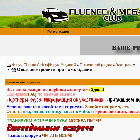
Регистрация
«
Форум Fluence-Club.ru|Форум Megane-3
«
Технический раздел
«
Электрика
Отказ электроники при похолодании
Важная информация
Вся информация по клубной атрибутике
Здесь!
Собираем
FAQ
по Renault Fluence
Если не знаете в какой теме спросить
Задайте вопрос здесь!
Отчеты
владельцев о покупке автомобиля
Купившие авто, не за
Вни
ПЛАНИРУЕМ ВСТРЕЧИ КЛУБА
МОСКВА
ПИТЕР
Правила форума
ЧИТАТЬ ВСЕМ!