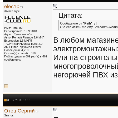
elec10
Живет здесь
Цитата:
Сообщение от
*Psih*
Где его взять то ещё. 20 сантиметр
Имя: Евгений
Регистрация: 01.09.2010
Адрес: Тульская обл.
Авто: Renault Fluence 1,6 МКП
В любом магазине
Expression 1.6 МКП5
+"СР"+ESP;Hyundai IX35; 2,0;
электромонтажных
АКПП; пер. пр;компл.Travel
Сообщений: 4,710
Сказал(а) спасибо: 318
Или на строитель
Поблагодарили 609 раз(а) в 462
сообщениях
многопроволочный
негорючей ПВХ из
03.12.2010, 13:10
Отец Сергий
Знаток