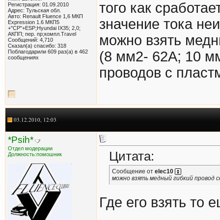
того как сработае
Регистрация: 01.09.2010
Адрес: Тульская обл.
Авто: Renault Fluence 1,6 МКП
значение тока неи
Expression 1.6 МКП5
+"СР"+ESP;Hyundai IX35; 2,0;
АКПП; пер. пр;компл.Travel
можно взять медн
Сообщений: 4,710
Сказал(а) спасибо: 318
Поблагодарили 609 раз(а) в 462
(8 мм2- 62А; 10 
сообщениях
проводов с пласт
03.12.2010, 12:03
*Psih*
Отдел модерации
Цитата:
Должность:помошник
Сообщение от
elec10
можно взять медный гибкий провод с
Где его взять то 
_______________