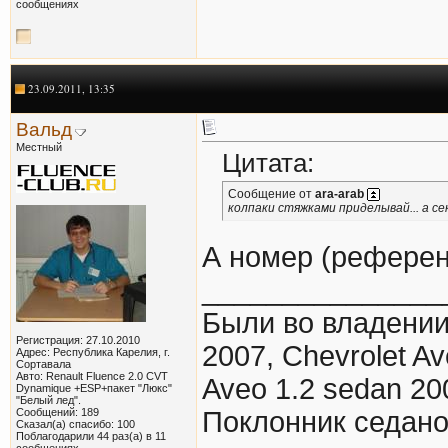
сообщениях
23.09.2011, 13:35
Вальд
Местный
Цитата:
Сообщение от
ara-arab
колпаки стяжками приделывай... а с
А номер (референ
_______________
Были во владении:
Регистрация: 27.10.2010
2007, Chevrolet Av
Адрес: Республика Карелия, г.
Сортавала
Авто: Renault Fluence 2.0 CVT
Aveo 1.2 sedan 20
Dynamique +ESP+пакет "Люкс"
"Белый лед".
Сообщений: 189
Поклонник седано
Сказал(а) спасибо: 100
Поблагодарили 44 раз(а) в 11
сообщениях