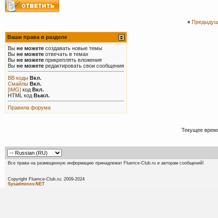
«
Предыдущ
Ваши права в разделе
Вы
не можете
создавать новые темы
Вы
не можете
отвечать в темах
Вы
не можете
прикреплять вложения
Вы
не можете
редактировать свои сообщения
BB коды
Вкл.
Смайлы
Вкл.
[IMG]
код
Вкл.
HTML код
Выкл.
Правила форума
Текущее врем
Все права на размещенную информацию принадлежат Fluence-Club.ru и авторам сообщений!
Copyright Fluence-Club.ru; 20
Sysadminov.NET