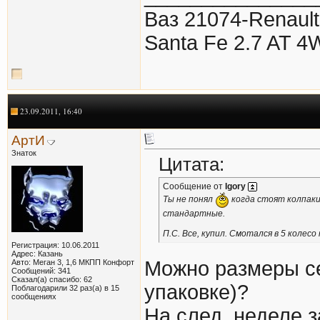
Ваз 21074-Renault
Santa Fe 2.7 AT 4
23.09.2011, 16:40
АртИ
Знаток
Цитата:
Сообщение от
Igory
Ты не понял
когда стоят колпаки,
стандартные.
П.С. Все, купил. Смотался в 5 колес
Регистрация: 10.06.2011
Адрес: Казань
Можно размеры се
Авто: Меган 3, 1,6 МКПП Конфорт
Сообщений: 341
Сказал(а) спасибо: 62
упаковке)?
Поблагодарили 32 раз(а) в 15
сообщениях
На след. неделе 