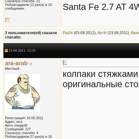
Сказал(а) спасибо: 21
Santa Fe 2.7 AT 4
Поблагодарили 12 раз(а) в 10
сообщениях
3 пользователя(ей) сказали
FlaXX
(03.09.2012),
АртИ
(23.09.2011),
Вал
cпасибо:
23.09.2011, 12:35
ara-arab
Местный
колпаки стяжками 
оригинальные сто
Регистрация: 15.05.2011
Адрес: мск
Авто: meganIII
Сообщений: 227
Сказал(а) спасибо: 4
Поблагодарили 27 раз(а) в 18