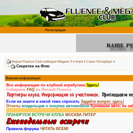
Регистрация
«
Форум Fluence-Club.ru|Форум Megane-3
«
Клуб
«
Санкт-Петербург
Секретки на Флю
Важная информация
Вся информация по клубной атрибутике
Здесь!
Собираем
FAQ
по Renault Fluence
Если не знаете в какой теме спросить
Задайте вопрос здесь!
Отчеты
владельцев о покупке автомобиля
Купившие авто, не за
ПЛАНИРУЕМ ВСТРЕЧИ КЛУБА
МОСКВА
ПИТЕР
Правила форума
ЧИТАТЬ ВСЕМ!