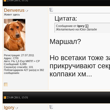
23.09.2011, 11:52
ydwin
Эхх, а я наивный думал...
18.04.2014,
13:54
Denverus
arigo
За 6 лет владения сначала...
18.04.2014,
14:44
Живет здесь
Mihey[nWo]
Продам оригинальные секретки...
05.05.2015,
09:23
Цитата:
FILIN2000
Нужны секретки или нет,...
28.03.2018,
15:36
Vld
В 2010 г., когда я купил...
28.03.2018,
19:18
Сообщение от
Igory
Желательно на Юго-Западе
Маршал?
Регистрация: 27.07.2011
Но всетаки тоже 
Адрес: СПб
Авто: Flu 1,6 Exp МКПП + СР
прикручивают сек
Сообщений: 6,089
Сказал(а) спасибо: 101
Поблагодарили 427 раз(а) в 382
колпаки хм...
сообщениях
23.09.2011, 13:51
Igory