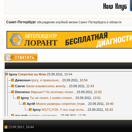
Санкт-Петербург
обсуждение клубной жизни Санкт-Петербурга и области
Igory
Секретки на Флю
23.09.2011,
10:44
Димоныч
Igory, я правильно...
23.09.2011,
10:54
Санчо
Какая взаимосвязь между...
23.09.2011,
11:43
Denverus
Маршал? Но всетаки тоже...
23.09.2011,
11:52
Igory
Ты не понял :) когда стоят...
23.09.2011,
13:51
АртИ
Можно размеры секреток (там...
23.09.2011,
16:40
Igory
М12*1,5*26. У них еще есть...
23.09.2011,
16:43
ara-arab
колпаки стяжками...
23.09.2011,
12:35
Вальд
А номер (референс) секреток...
23.09.2011,
13:35
23.09.2011, 10:44
Igor_34_rus
а не оригинальные?
23.09.2011,
13:44