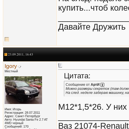
купить...чтоб кол
_______________
Давайте Дружить
23.09.2011, 16:43
Igory
Местный
Цитата:
Сообщение от
АртИ
Можно размеры секреток (там должн
На след. неделе забераю машинку, на
М12*1,5*26. У них
Имя: Игорь
Регистрация: 28.07.2011
_______________
Адрес: Санкт-Петербург
Авто: Hyundai Santa Fe 2.7 AT
4WD черный
Ваз 21074-Renault
Сообщений: 170