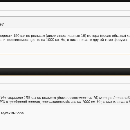
е?
скорости 150 как по рельсам (диски лгкосплавные 16) мотора (после обкатки) 
и, появившиеся где-то на 1000 км. Но, о них я писал в другой теме форума.
! На скорости 150 как по рельсам (диски лгкосплавные 16) мотора (после 
 в приборной панели, появившиеся где-то на 1000 км. Но, о них я писал в
в муках выбора.