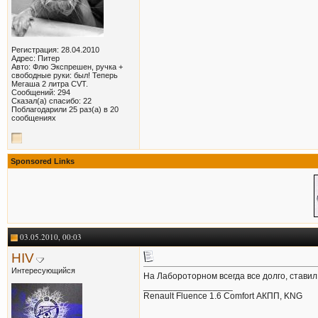
Регистрация: 28.04.2010
Адрес: Питер
Авто: Флю Экспрешен, ручка +
свободные руки: был! Теперь
Мегаша 2 литра CVT.
Сообщений: 294
Сказал(а) спасибо: 22
Поблагодарили 25 раз(а) в 20
сообщениях
Sponsored Links
03.05.2010, 00:03
HIV
Интересующийся
На Лабороторном всегда все долго, ставил
__________________
Renault Fluence 1.6 Comfort АКПП, KNG