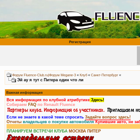
Регистрация
«
Форум Fluence-Club.ru|Форум Megane-3
«
Клуб
«
Санкт-Петербург
Эй ау я тут с Питера один что ли
Важная информация
Вся информация по клубной атрибутике
Здесь!
Собираем
FAQ
по Renault Fluence
Если не знаете в какой теме спросить
Задайте вопрос здесь!
Отчеты
владельцев о покупке автомобиля
Купившие авто, не за
ПЛАНИРУЕМ ВСТРЕЧИ КЛУБА
МОСКВА
ПИТЕР