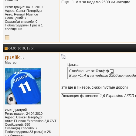
Еще +1. А я за неделю 2500 км наездил.
Регистрация: 04.05.2010
Адрес: Санкт-Петербург
Авто: Renault Fluence
Сообщений: 7
Сказал(а) спасибо: 0
Поблагодарили 1 раз в 1
сообщении
04.05.2010, 15:51
guslik
Мастер
Цитата:
Сообщение от
Стафф
Еще +1. А я за неделю 2500 км наезди
это где в Питере, скажи пустые дороги
__________________
Эволюция флюенсов:
1,6 Expession АКПП
Имя: Дмитрий
Регистрация: 24.04.2010
Адрес: Санкт-Петербург
Авто: Fluence Expression 2,0 CVT
Сообщений: 650
Сказал(а) спасибо: 7
Поблагодарили 33 раз(а) в 26
сообщениях