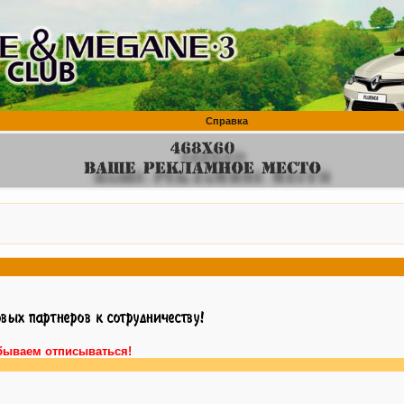
Справка
бываем отписываться!
Внима