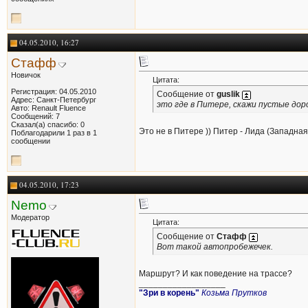
04.05.2010, 16:27
Стафф
Новичок
Цитата:
Регистрация: 04.05.2010
Сообщение от
guslik
Адрес: Санкт-Петербург
это где в Питере, скажи пустые дор
Авто: Renault Fluence
Сообщений: 7
Сказал(а) спасибо: 0
Это не в Питере )) Питер - Лида (Западна
Поблагодарили 1 раз в 1
сообщении
04.05.2010, 17:23
Nemo
Модератор
Цитата:
Сообщение от
Стафф
Вот такой автопробежечек.
Маршрут? И как поведение на трассе?
__________________
"Зри в корень"
Козьма Прутков