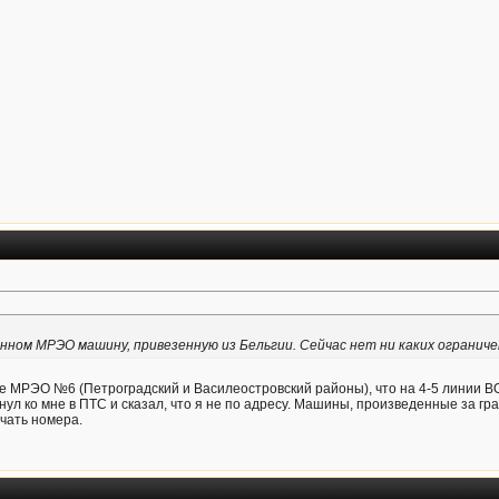
онном МРЭО машину, привезенную из Бельгии. Сейчас нет ни каких огранич
ое МРЭО №6 (Петроградский и Василеостровский районы), что на 4-5 линии В
ул ко мне в ПТС и сказал, что я не по адресу. Машины, произведенные за гр
учать номера.