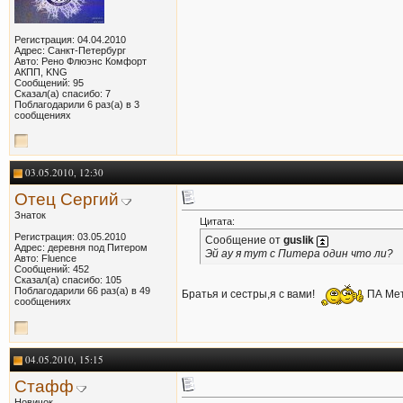
Регистрация: 04.04.2010
Адрес: Санкт-Петербург
Авто: Рено Флюэнс Комфорт
АКПП, KNG
Сообщений: 95
Сказал(а) спасибо: 7
Поблагодарили 6 раз(а) в 3
сообщениях
03.05.2010, 12:30
Отец Сергий
Знаток
Цитата:
Регистрация: 03.05.2010
Сообщение от
guslik
Адрес: деревня под Питером
Эй ау я тут с Питера один что ли?
Авто: Fluence
Сообщений: 452
Сказал(а) спасибо: 105
Поблагодарили 66 раз(а) в 49
Братья и сестры,я с вами!
ПА Мет
сообщениях
04.05.2010, 15:15
Стафф
Новичок