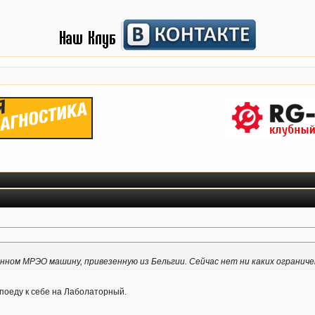
онном МРЭО машину, привезенную из Бельгии. Сейчас нет ни каких огранич
 поеду к себе на Лаболаторный.