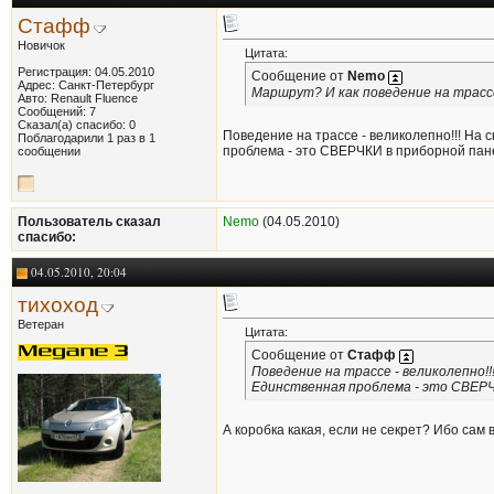
Стафф
Новичок
Цитата:
Регистрация: 04.05.2010
Сообщение от
Nemo
Адрес: Санкт-Петербург
Маршрут? И как поведение на трасс
Авто: Renault Fluence
Сообщений: 7
Сказал(а) спасибо: 0
Поведение на трассе - великолепно!!! На 
Поблагодарили 1 раз в 1
проблема - это СВЕРЧКИ в приборной панел
сообщении
Пользователь сказал
Nemo
(04.05.2010)
cпасибо:
04.05.2010, 20:04
тихоход
Ветеран
Цитата:
Сообщение от
Стафф
Поведение на трассе - великолепно!!
Единственная проблема - это СВЕРЧКИ
А коробка какая, если не секрет? Ибо сам 