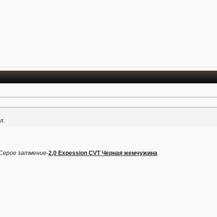
л.
 Серое затмение
-
2,0 Expession CVT Черная жемчужина