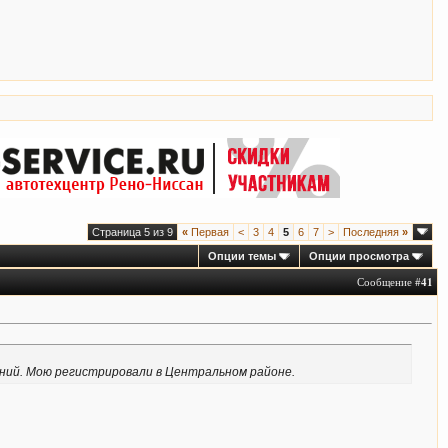
Страница 5 из 9
«
Первая
<
3
4
5
6
7
>
Последняя
»
Опции темы
Опции просмотра
Сообщение #
41
ений. Мою регистрировали в Центральном районе.