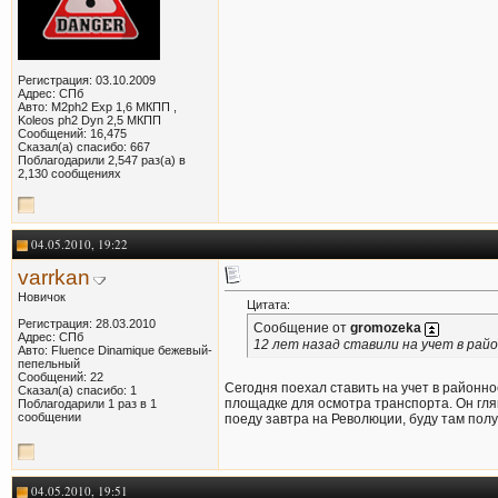
Регистрация: 03.10.2009
Адрес: СПб
Авто: M2ph2 Exp 1,6 МКПП ,
Koleos ph2 Dyn 2,5 МКПП
Сообщений: 16,475
Сказал(а) спасибо: 667
Поблагодарили 2,547 раз(а) в
2,130 сообщениях
04.05.2010, 19:22
varrkan
Новичок
Цитата:
Регистрация: 28.03.2010
Сообщение от
gromozeka
Адрес: СПб
12 лет назад ставили на учет в рай
Авто: Fluence Dinamique бежевый-
пепельный
Сообщений: 22
Сегодня поехал ставить на учет в районн
Сказал(а) спасибо: 1
площадке для осмотра транспорта. Он глян
Поблагодарили 1 раз в 1
сообщении
поеду завтра на Революции, буду там пол
04.05.2010, 19:51