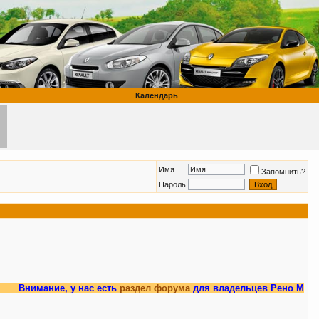
Календарь
Имя
Запомнить?
Пароль
ние, у нас есть
раздел форума
для владельцев Рено Меган 3.