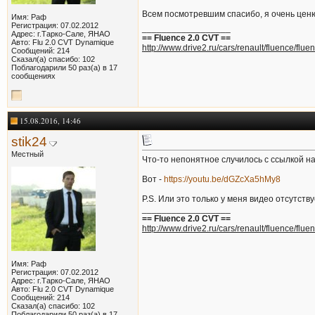
Всем посмотревшим спасибо, я очень це
Имя: Раф
Регистрация: 07.02.2012
__________________
Адрес: г.Тарко-Сале, ЯНАО
== Fluence 2.0 CVT ==
Авто: Flu 2.0 CVT Dynamique
http://www.drive2.ru/cars/renault/fluence/fluen
Сообщений: 214
Сказал(а) спасибо: 102
Поблагодарили 50 раз(а) в 17
сообщениях
15.08.2016, 14:46
stik24
Местный
Что-то непонятное случилось с ссылкой н
Вот -
https://youtu.be/dGZcXa5hMy8
P.S. Или это только у меня видео отсутств
__________________
== Fluence 2.0 CVT ==
http://www.drive2.ru/cars/renault/fluence/fluen
Имя: Раф
Регистрация: 07.02.2012
Адрес: г.Тарко-Сале, ЯНАО
Авто: Flu 2.0 CVT Dynamique
Сообщений: 214
Сказал(а) спасибо: 102
Поблагодарили 50 раз(а) в 17