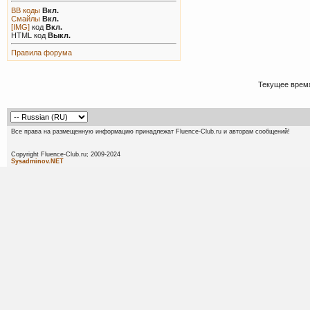
BB коды
Вкл.
Смайлы
Вкл.
[IMG]
код
Вкл.
HTML код
Выкл.
Правила форума
Текущее врем
Все права на размещенную информацию принадлежат Fluence-Club.ru и авторам сообщений!
Copyright Fluence-Club.ru; 20
Sysadminov.NET