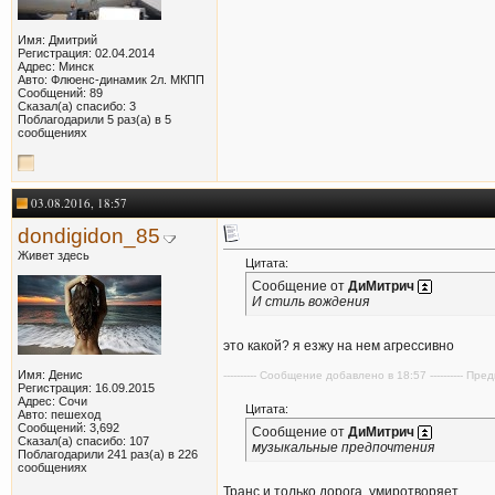
Имя: Дмитрий
Регистрация: 02.04.2014
Адрес: Минск
Авто: Флюенс-динамик 2л. МКПП
Сообщений: 89
Сказал(а) спасибо: 3
Поблагодарили 5 раз(а) в 5
сообщениях
03.08.2016, 18:57
dondigidon_85
Живет здесь
Цитата:
Сообщение от
ДиМитрич
И стиль вождения
это какой? я езжу на нем агрессивно
Имя: Денис
---------- Сообщение добавлено в 18:57 ---------- П
Регистрация: 16.09.2015
Адрес: Сочи
Цитата:
Авто: пешеход
Сообщений: 3,692
Сообщение от
ДиМитрич
Сказал(а) спасибо: 107
музыкальные предпочтения
Поблагодарили 241 раз(а) в 226
сообщениях
Транс и только дорога, умиротворяет