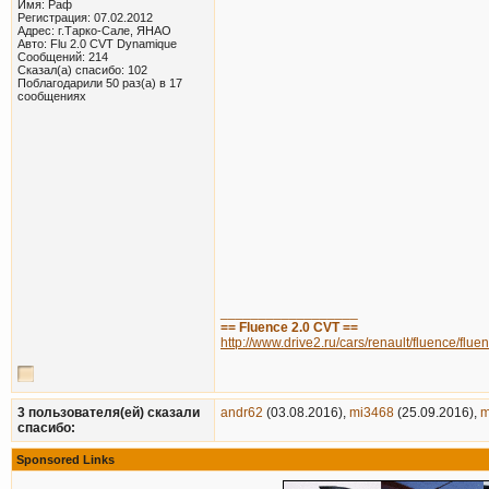
Имя: Раф
Регистрация: 07.02.2012
Адрес: г.Тарко-Сале, ЯНАО
Авто: Flu 2.0 CVT Dynamique
Сообщений: 214
Сказал(а) спасибо: 102
Поблагодарили 50 раз(а) в 17
сообщениях
__________________
== Fluence 2.0 CVT ==
http://www.drive2.ru/cars/renault/fluence/fluen
3 пользователя(ей) сказали
andr62
(03.08.2016),
mi3468
(25.09.2016),
m
cпасибо:
Sponsored Links