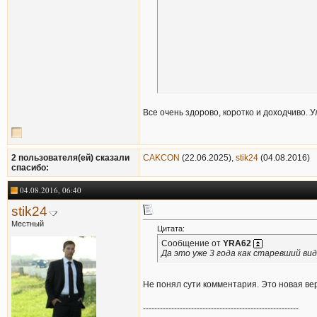
Все очень здорово, коротко и доходчиво. 
2 пользователя(ей) сказали
CAKCON
(22.06.2025),
stik24
(04.08.2016)
cпасибо:
04.08.2016, 06:40
stik24
Местный
Цитата:
Сообщение от
YRA62
Да это уже 3 года как старевший ви
Не понял сути комментария. Это новая ве
-------------------------------------------------------