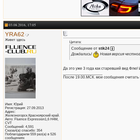
03.08.2016, 17:05
YRA62
Живет здесь
Цитата:
Сообщение от
stik24
Дождались!
Новая версия честного
Да это уже 3 года как старевший вид Флю! 
__________________
После 19.00.МСК. мои сообщения считать 
Имя: Юрий
Регистрация: 27.09.2013
Адрес:
Железногорск.Красноярский край.
Авто: Fluence Expression1,6 Н4М,
CVT
Сообщений: 4,591
Сказал(а) спасибо: 354
Поблагодарили 559 раз(а) в 526
сообщениях