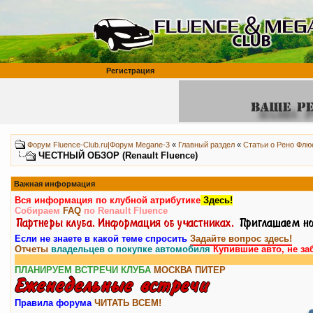
Регистрация
Форум Fluence-Club.ru|Форум Megane-3
«
Главный раздел
«
Статьи о Рено Флю
ЧЕСТНЫЙ ОБЗОР (Renault Fluence)
Важная информация
Вся информация по клубной атрибутике
Здесь!
Собираем
FAQ
по Renault Fluence
Если не знаете в какой теме спросить
Задайте вопрос здесь!
Отчеты
владельцев о покупке автомобиля
Купившие авто, не за
ПЛАНИРУЕМ ВСТРЕЧИ КЛУБА
МОСКВА
ПИТЕР
Правила форума
ЧИТАТЬ ВСЕМ!