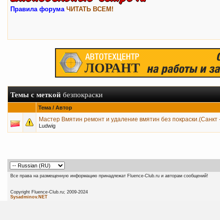
Правила форума
ЧИТАТЬ ВСЕМ!
Темы с меткой
безпокраски
Тема / Автор
Мастер Вмятин ремонт и удаление вмятин без покраски.(Санкт 
Ludwig
Все права на размещенную информацию принадлежат Fluence-Club.ru и авторам сообщений!
Copyright Fluence-Club.ru; 20
Sysadminov.NET