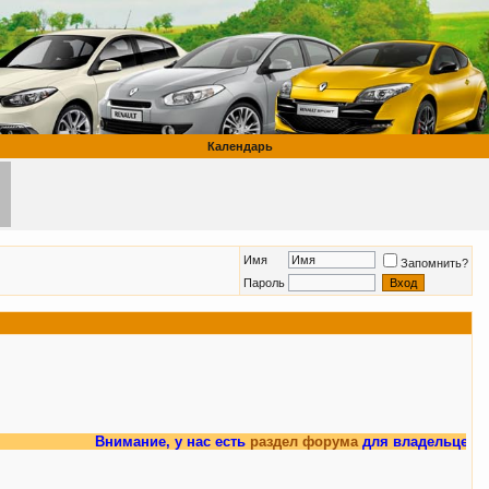
Календарь
Имя
Запомнить?
Пароль
Внимание, у нас есть
раздел форума
для владельцев Рено