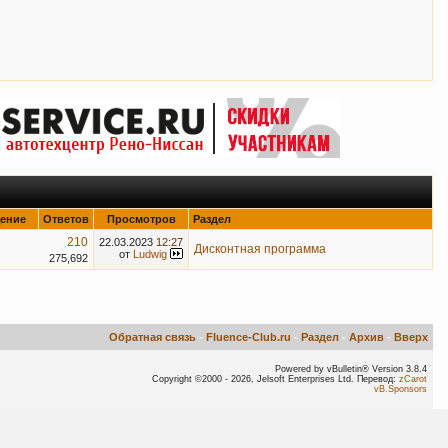
ение
Ответов
Просмотров
Раздел
210
22.03.2023
12:27
Дисконтная программа
от
Ludwig
275,692
Обратная связь
-
Fluence-Club.ru
-
Раздел
-
Архив
-
Вверх
Powered by vBulletin® Version 3.8.4
Copyright ©2000 - 2026, Jelsoft Enterprises Ltd. Перевод:
zCarot
vB.Sponsors