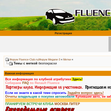
Регистрация
«
Форум Fluence-Club.ru|Форум Megane-3
«
Метки
Темы с меткой
безпокраски
Важная информация
Вся информация по клубной атрибутике
Здесь!
Собираем
FAQ
по Renault Fluence
Если не знаете в какой теме спросить
Задайте вопрос здесь!
Отчеты
владельцев о покупке автомобиля
Купившие авто, не за
ПЛАНИРУЕМ ВСТРЕЧИ КЛУБА
МОСКВА
ПИТЕР