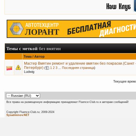
Темы с меткой
без вмятин
Тема / Автор
Мастер Вмятин ремонт и удаление вмятин без покраски.(Санкт 
Петербург)
(
1
2
3
...
Последняя страница
)
Ludwig
Текущее врем
Все права на размещенную информацию принадлежат Fluence-Club.ru и авторам сообщений!
Copyright Fluence-Club.ru; 20
Sysadminov.NET