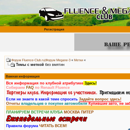
Регистрация
«
Форум Fluence-Club.ru|Форум Megane-3
«
Метки
Темы с меткой
без вмятин
Важная информация
Вся информация по клубной атрибутике
Здесь!
Собираем
FAQ
по Renault Fluence
Если не знаете в какой теме спросить
Задайте вопрос здесь!
Отчеты
владельцев о покупке автомобиля
Купившие авто, не за
ПЛАНИРУЕМ ВСТРЕЧИ КЛУБА
МОСКВА
ПИТЕР
Правила форума
ЧИТАТЬ ВСЕМ!