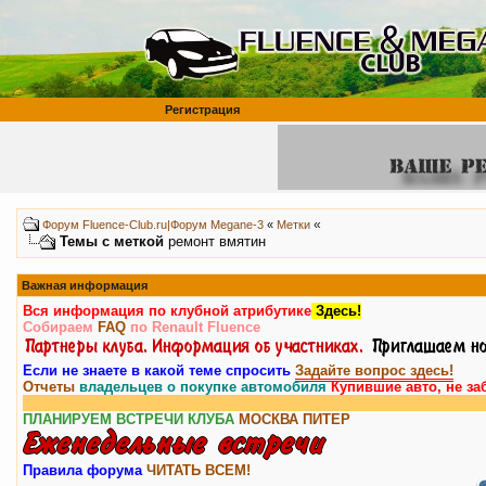
Регистрация
«
Форум Fluence-Club.ru|Форум Megane-3
«
Метки
Темы с меткой
ремонт вмятин
Важная информация
Вся информация по клубной атрибутике
Здесь!
Собираем
FAQ
по Renault Fluence
Если не знаете в какой теме спросить
Задайте вопрос здесь!
Отчеты
владельцев о покупке автомобиля
Купившие авто, не за
ПЛАНИРУЕМ ВСТРЕЧИ КЛУБА
МОСКВА
ПИТЕР
Правила форума
ЧИТАТЬ ВСЕМ!