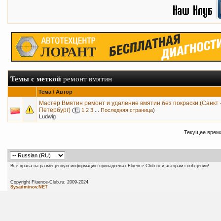
Темы с меткой
ремонт вмятин
Тема / Автор
Мастер Вмятин ремонт и удаление вмятин без покраски.(Санкт 
Петербург)
(
1
2
3
...
Последняя страница
)
Ludwig
Текущее врем
Все права на размещенную информацию принадлежат Fluence-Club.ru и авторам сообщений!
Copyright Fluence-Club.ru; 20
Sysadminov.NET