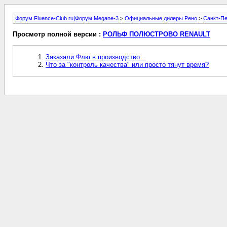
Форум Fluence-Club.ru|Форум Megane-3
>
Официальные дилеры Рено
>
Санкт-Пе
Просмотр полной версии :
РОЛЬФ ПОЛЮСТРОВО RENAULT
Заказали Флю в производство...
Что за "контроль качества" или просто тянут время?