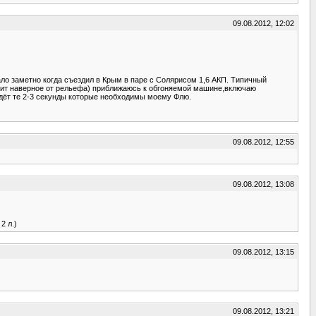
09.08.2012, 12:02
ало заметно когда съездил в Крым в паре с Солярисом 1,6 АКП. Типичный
ависит наверное от рельефа) приближаюсь к обгоняемой машине,включаю
 ждёт те 2-3 секунды которые необходимы моему Флю.
09.08.2012, 12:55
09.08.2012, 13:08
2 л.)
09.08.2012, 13:15
09.08.2012, 13:21