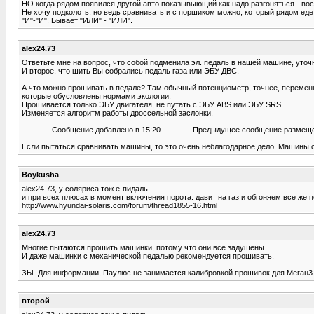
НО когда рядом появился другой авто показывыющий как надо разгоняться - во
Не хочу подколоть, но ведь сравнивать и с поршиком можно, который рядом едет.
"И"-"И"! Бывает "ИЛИ" - "ИЛИ".
alex24.73
Ответьте мне на вопрос, что собой подменила эл. педаль в нашей машине, уточн
И второе, что шить Вы собрались педаль газа или ЭБУ ДВС.
А что можно прошивать в педале? Там обычный потенциометр, точнее, переменный
которые обусловлены нормами экологии.
Прошивается только ЭБУ двигателя, не путать с ЭБУ ABS или ЭБУ SRS.
Изменяется алгоритм работы дроссельной заслонки.
---------- Сообщение добавлено в 15:20 ---------- Предыдущее сообщение размещено
Если пытаться сравнивать машины, то это очень неблагодарное дело. Машины с 
Boykusha
alex24.73, у соляриса тож е-пидаль.
и при всех плюсах в момент включения порота. давит на газ и обгоняем все же п
http://www.hyundai-solaris.com/forum/thread1855-16.html
alex24.73
Многие пытаются прошить машинки, потому что они все задушены.
И даже машинки с механической педалью рекомендуется прошивать.
ЗЫ. Для информации, Паулюс не занимается калибровкой прошивок для Меган3
второй