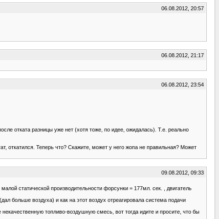
06.08.2012, 20:57
06.08.2012, 21:17
06.08.2012, 23:54
сле отката разницы уже нет (хотя тоже, по идее, ожидалась). Т.е. реально
тат, откатился. Теперь что? Скажите, может у него жопа не правильная? Может
09.08.2012, 09:33
 малой статической производительности форсунки = 177мл. сек. , двигатель
(дал больше воздуха) и как на этот воздух отреагировала система подачи
е некачественную топливо-воздушную смесь, вот тогда идите и просите, что бы