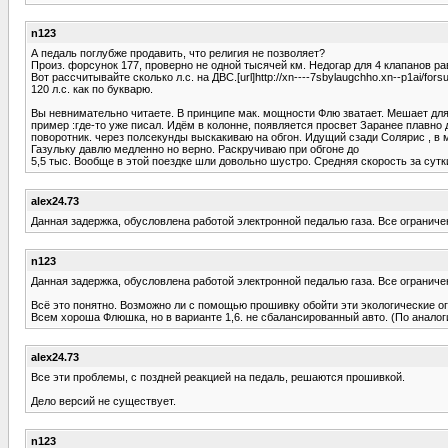
n123
А педаль поглубже продавить, что религия не позволяет?
Произ. форсунок 177, проверно не одной тысячей км. Недогар для 4 клапанов ра
Вот рассчитывайте сколько л.с. на ДВС.[url]http://xn----7sbylaugchho.xn--p1ai/forsu
120 л.с. как по букварю.
Вы невнимательно читаете. В принципе мак. мощности Флю зватает. Мешает для 
пример :где-то уже писал. Идём в колонне, появляется просвет Заранее плавно 
поворотник. через полсекунды выскакиваю на обгон. Идущий сзади Солярис , в 
Газульку давлю медленно но верно. Раскручиваю при обгоне до
5,5 тыс. Вообще в этой поездке шли довольно шустро. Средняя скорость за сутки
alex24.73
Данная задержка, обусловлена работой электронной педалью газа. Все ограничен
n123
Данная задержка, обусловлена работой электронной педалью газа. Все ограничен
Всё это понятно. Возможно ли с помощью прошивку обойти эти экологические о
Всем хороша Флюшка, но в варианте 1,6. не сбалансированный авто. (По аналог
alex24.73
Все эти проблемы, с поздней реакцией на педаль, решаются прошивкой.
Дело версий не существует.
n123