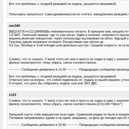
Все эти проблемы, с поздней реакцией на педаль, решаются прошивкой.
.
Попытаюсь прошиться. Сама динамика(если не считать замедленную реакцию) б
neo349
[B][QUOTE=n123;289680]Вы невнимательно читаете. В принципе мак. мощности Ф
1,6 АКП. Типичный пример :где-то уже писал. Идём в колонне, появляется просв
машине,включаю поворотник. через полсекунды выскакиваю на обгон. Идущий сза
Газульку давлю медленно но верно. Раскручиваю при обгоне до
5,5 тыс. Вообще в этой поездке шли довольно шустро. Средняя скорость за сутк
Сложно, что то сказать. У меня этого нет или я просто не ходил в паре с аналог
фильтр посмотритете, тяпку убрать, свечи соответственно.
---------- Сообщение добавлено в 13:29 ---------- Предыдущее сообщение размещено
Все эти проблемы, с поздней реакцией на педаль, решаются прошивкой.
Ответьте мне на вопрос, что собой подменила эл. педаль в нашей машине, уточн
И второе, что шить Вы собрались педаль газа или ЭБУ ДВС.
n123
Сложно, что то сказать. У меня этого нет или я просто не ходил в паре с аналог
фильтр посмотритете, тяпку убрать, свечи соответственно.[COLOR="Silver"]
.
Прошлый год по этим маршрутом ехал один. Сравнения рядом не было и казалос
Топливом заправлялись одним и на одних заправках, за день до поездки при 25 
---------- Сообщение добавлено в 15:46 ---------- Предыдущее сообщение размещено