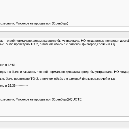
позвонили. Флюенсе не прошивают (Оренбург)
ь что всё нормально.динамика вроде-бы устраивала. НО когда рядом появился другой
тыс. было проведено ТО-2, в полном объёме с заменой фильтров,свечей и т.д.
 в 13:51 ----------
ом не было и казалось что всё нормально.динамика вроде-бы устраивала. НО когда р
тыс. было проведено ТО-2, в полном объёме с заменой фильтров,свечей и т.д.
 в 15:36 ----------
 позвонили. Флюенсе не прошивают (Оренбург)[/QUOTE