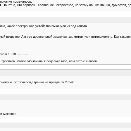
сприятие поменялось.
 Понятно, что априори - сравнение некоректное, но зато у наших машин, думается, ест
яю, какое электронное устойство выкинули из под капота.
 резистор. А в уэе дроссельной заслонки, эл. моторчик и потенциометр. Как такового
 в 15:18 ----------
тросиком, более отзывчивы к педальке газа, чем авто с е-газом.
очему ищут тюнеров,странно не правда ли ?:moil:
 и Флюенса.