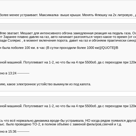
олее менее устраивает. Максималка- выше крыши. Менять Флюшку на 2х литровую , 
лю зватает. Мешает для интенсивного обгона замедленная реакция на педаль газа. Ос
ет Заранее плавно давлю на газ, авто начинает разгоняться через какое-то время (от
ди Солярис , в момент включения порота. давит на газ и обгоняем практически синхр
и была поболее 100 км. в час (В сутки проходили более 1000 км)[/QUOTE[/B
ичной машиной. Потупливает на 1-2, но что бы на 4 при 5500об. да с переходом при 12
 в 13:24 ----------
яю, какое электронное устойство выкинули из под капота.
ичной машиной. Потупливает на 1-2, но что бы на 4 при 5500об. да с переходом при 12
ь что всё нормально.динамика вроде-бы устраивала. НО когда рядом появился другой
тыс. было проведено ТО-2, в полном объёме с заменой фильтров,свечей и т.д.
 в 15:36 ----------