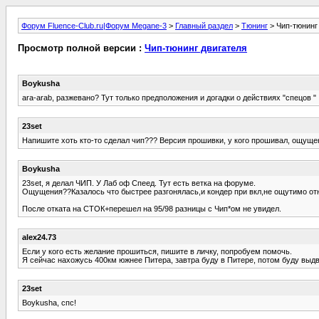
Форум Fluence-Club.ru|Форум Megane-3
>
Главный раздел
>
Тюнинг
> Чип-тюнинг
Просмотр полной версии :
Чип-тюнинг двигателя
Boykusha
ara-arab, разжевано? Тут только предположения и догадки о действиях "спецов "
23set
Напишите хоть кто-то сделал чип??? Версия прошивки, у кого прошивал, ощущ
Boykusha
23set, я делал ЧИП. У Лаб оф Спеед. Тут есть ветка на форуме.
Ощущения??Казалось что быстрее разгонялась,и кондер при вкл,не ощутимо о
После отката на СТОК+перешел на 95/98 разницы с Чип*ом не увидел.
alex24.73
Если у кого есть желание прошиться, пишите в личку, попробуем помочь.
Я сейчас нахожусь 400км южнее Питера, завтра буду в Питере, потом буду выдв
23set
Boykusha, спс!