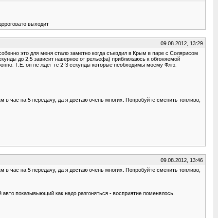
дороговато выходит
09.08.2012, 13:29
обенно это для меня стало заметно когда съездил в Крым в паре с Солярисом
 секунды до 2,5 зависит наверное от рельефа) приближаюсь к обгоняемой
онно. Т.Е. он не ждёт те 2-3 секунды которые необходимы моему Флю.
0км в час на 5 передачу, да я достаю очень многих. Попробуйте сменить топливо,
09.08.2012, 13:46
0км в час на 5 передачу, да я достаю очень многих. Попробуйте сменить топливо,
 авто показывыющий как надо разгоняться - восприятие поменялось.