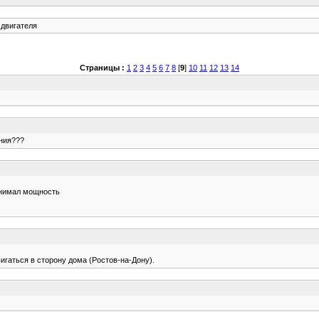
 двигателя
Страницы :
1
2
3
4
5
6
7
8
[
9
]
10
11
12
13
14
ения???
тнимал мощность
игаться в сторону дома (Ростов-на-Дону).