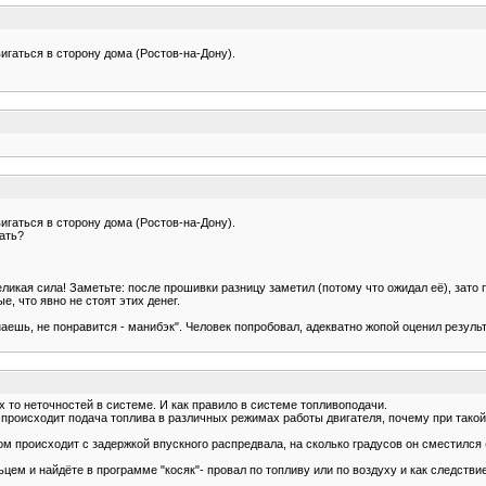
игаться в сторону дома (Ростов-на-Дону).
игаться в сторону дома (Ростов-на-Дону).
хать?
икая сила! Заметьте: после прошивки разницу заметил (потому что ожидал её), зато по
е, что явно не стоят этих денег.
знаешь, не понравится - манибэк". Человек попробовал, адекватно жопой оценил резуль
 то неточностей в системе. И как правило в системе топливоподачи.
 происходит подача топлива в различных режимах работы двигателя, почему при такой
м происходит с задержкой впускного распредвала, на сколько градусов он сместился 
ьцем и найдёте в программе "косяк"- провал по топливу или по воздуху и как следстви