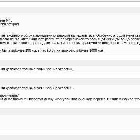
вен 0.45
nka.html[/url
интенсивного обгона замедленная реакция на педаль газа. Особенно это для меня ст
давлю на газ, авто начинает разгоняться через какое-то время (от секунды до 2,5 з
момент включения порота. давит на газ и обгоняем практически синхронно. Т.Е. он не
 была поболее 100 км. в час (В сутки проходили более 1000 км)
ия делаются только с точки зрения экологии.
ия делаются только с точки зрения экологии.
граничения?
ии демо вариант. Попробуй демку и покупай полноценную версию. В нашем случае это 