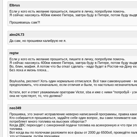
Elbrus
Если у кого есть желание прошиться, пишите в личку, попробуем помочь.
Я сейчас нахожусь 400км южнее Питера, завтра буду в Питере, потом буду выдв
Прошиваешь сам?!
alex24.73
Да сам, но прошивки калибрую не я.
regtw
Если у кого есть желание прошиться, пишите в личку, попробуем помочь.
Я сейчас нахожусь 400км южнее Питера, завтра буду в Питере, потом буду выдв
Во, блин, мафия. А потом что бы откат сделать - надо будет в Ростов-на-Дону е
Без лоха и жизнь плоха...
Boykusha, респект! Хоть один нормально отписался. Всё таки самовнушение - вел
предположить, что изначально, если отличия и были, то настолько незначительны
Кстати, вот и ответ уважаемым ораторам Victor, sba и иже с ними "попробуй - у
она не чувствует, то, что должна?
neo349
Прошивка, это значит исправление неверно написанной программы, правка каких
Кто собирается прошиваться, задайте себе один вопрос, вы сами понимаете как
потребляет много топлива на высоких оборотах?
Когда ДВС переходит с синхронной подачи топлива на асинхронную и что при это
топлива.
Вот когда вы по полочкам разложите все фазы от 2000 до 6500об, проведёте пал
это устранили, путём прошивки.