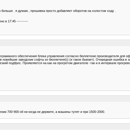
го больше . я думаю , прошивка просто добавляет оборотов на холостом ходу .
 в 17:45 ----------
граммного обеспечения блока управления согласно бюллетеню производителя для оф
в новейшие заводские софты из бюллетеня))) (и такое бывает). Очередная ошибка в 
езкий подброс. Проявляется на как на прогретом двигателе -так и в интервале прогре
нии 700-900 об ни когда не держите, а машины тупят и при 1500-2000.