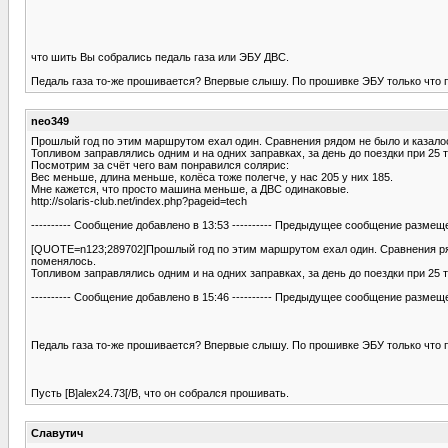
что шить Вы собрались педаль газа или ЭБУ ДВС.
Педаль газа то-же прошивается? Впервые слышу. По прошивке ЭБУ только что 
neo349
Прошлый год по этим маршрутом ехал один. Сравнения рядом не было и казалос
Топливом заправлялись одним и на одних заправках, за день до поездки при 25 
Посмотрим за счёт чего вам понравился солярис:
Вес меньше, длина меньше, колёса тоже полегче, у нас 205 у них 185.
Мне кажется, что просто машина меньше, а ДВС одинаковые.
http://solaris-club.net/index.php?pageid=tech
---------- Сообщение добавлено в 13:53 ---------- Предыдущее сообщение размещено
[QUOTE=n123;289702]Прошлый год по этим маршрутом ехал один. Сравнения ряд
поменялось.
Топливом заправлялись одним и на одних заправках, за день до поездки при 25 
---------- Сообщение добавлено в 15:46 ---------- Предыдущее сообщение размещено
Педаль газа то-же прошивается? Впервые слышу. По прошивке ЭБУ только что
Пусть [B]alex24.73[/B, что он собрался прошивать.
Славутич