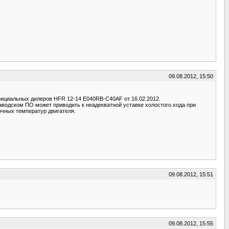
09.08.2012, 15:50
ициальных дилеров HFR 12-14 E040RB-C40AF от 16.02.2012.
заводском ПО может приводить к неадекватной уставке холостого хода при
вочных температур двигателя.
09.08.2012, 15:51
09.08.2012, 15:55