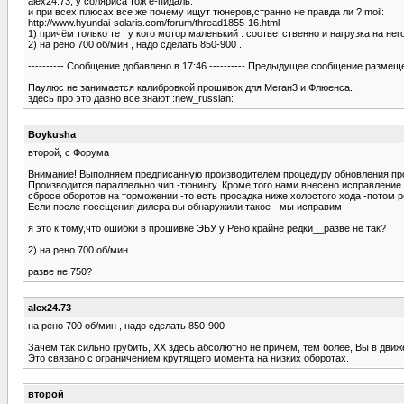
alex24.73, у соляриса тож е-пидаль.
и при всех плюсах все же почему ищут тюнеров,странно не правда ли ?:moil:
http://www.hyundai-solaris.com/forum/thread1855-16.html
1) причём только те , у кого мотор маленький . соответственно и нагрузка на не
2) на рено 700 об/мин , надо сделать 850-900 .
---------- Сообщение добавлено в 17:46 ---------- Предыдущее сообщение размещено
Паулюс не занимается калибровкой прошивок для Меган3 и Флюенса.
здесь про это давно все знают :new_russian:
Boykusha
второй, с Форума
Внимание! Выполняем предписанную производителем процедуру обновления про
Производится параллельно чип -тюнингу. Кроме того нами внесено исправление 
сбросе оборотов на торможении -то есть просадка ниже холостого хода -потом р
Если после посещения дилера вы обнаружили такое - мы исправим
я это к тому,что ошибки в прошивке ЭБУ у Рено крайне редки__разве не так?
2) на рено 700 об/мин
разве не 750?
alex24.73
на рено 700 об/мин , надо сделать 850-900
Зачем так сильно грубить, ХХ здесь абсолютно не причем, тем более, Вы в движе
Это связано с ограничением крутящего момента на низких оборотах.
второй