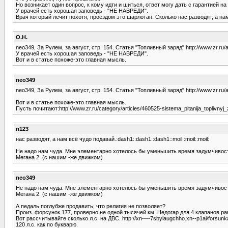
Но возникает один вопрос, к кому идти и шиться, ответ могу дать с гарантией н
У врачей есть хорошая заповедь - "НЕ НАВРЕДИ".
Врач который лечит похотя, проездом это шарлотан. Сколько нас разводят, а нам в
О.Н.
neo349, За Рулем, за август, стр. 154. Статья "Топливный заряд" http://www.zr.ru
У врачей есть хорошая заповедь - "НЕ НАВРЕДИ".
Вот и в статье похоже-это главная мысль.
neo349
neo349, За Рулем, за август, стр. 154. Статья "Топливный заряд" http://www.zr.ru
Вот и в статье похоже-это главная мысль.
Пусть почитают:http://www.zr.ru/category/articles/460525-sistema_pitanija_toplivnyj_
n123
нас разводят, а нам всё чудо подавай.:dash1::dash1::dash1::moil::moil::moil:
Не надо нам чуда. Мне элементарно хотелось бы уменьшить время задумчивости 
Мегана 2. (с нашим -же движком)
neo349
Не надо нам чуда. Мне элементарно хотелось бы уменьшить время задумчивости 
Мегана 2. (с нашим -же движком)
А педаль поглубже продавить, что религия не позволяет?
Произ. форсунок 177, проверно не одной тысячей км. Недогар для 4 клапанов ра
Вот рассчитывайте сколько л.с. на ДВС. http://xn----7sbylaugchho.xn--p1ai/forsunk
120 л.с. как по букварю.