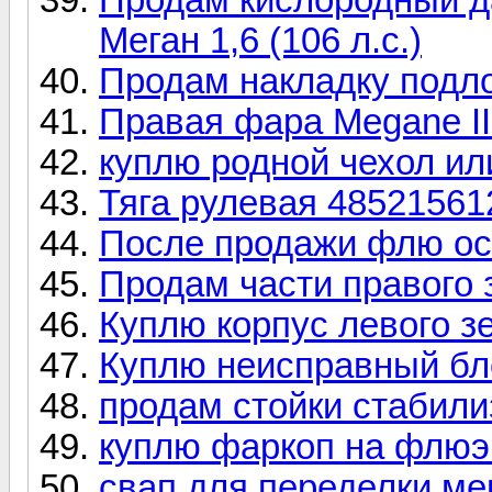
Меган 1,6 (106 л.с.)
Продам накладку подл
Правая фара Megane II
куплю родной чехол ил
Тяга рулевая 4852156
После продажи флю ос
Продам части правого
Куплю корпус левого з
Куплю неисправный бло
продам стойки стабили
куплю фаркоп на флюэ
свап для переделки мег