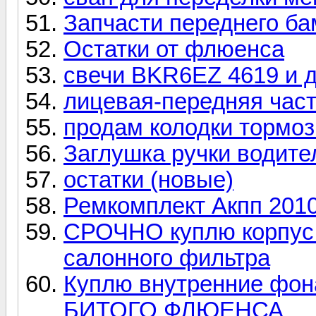
Запчасти переднего ба
Остатки от флюенса
свечи BKR6EZ 4619 и д
лицевая-передняя част
продам колодки тормо
Заглушка ручки водите
остатки (новые)
Ремкомплект Акпп 2010 
СРОЧНО куплю корпус 
салонного фильтра
Куплю внутренние фон
БИТОГО ФЛЮЕНСА