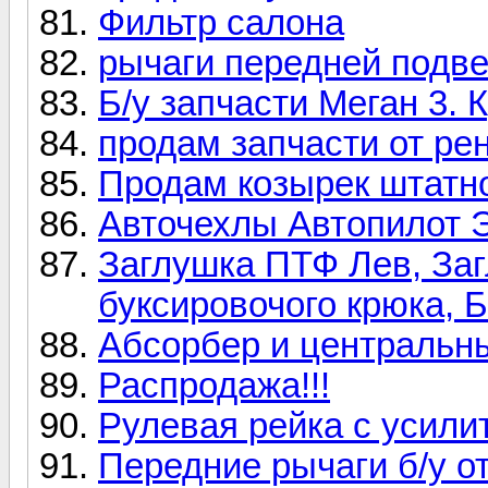
Фильтр салона
рычаги передней подве
Б/у запчасти Меган 3. 
продам запчасти от рен
Продам козырек штатн
Авточехлы Автопилот Э
Заглушка ПТФ Лев, За
буксировочого крюка, 
Абсорбер и центральн
Распродажа!!!
Рулевая рейка с усил
Передние рычаги б/у о