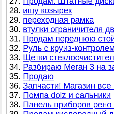
Продам. Штатные диск
ищу козырек
переходная рамка
втулки ограничителя д
Продам переднюю стой
Руль с круиз-контролем
Щетки стеклоочистител
Разбираю Меган 3 на з
Продаю
Запчасти! Магазин все 
Помпа dolz и сальники
Панель приборов рено
Продам кислородный да