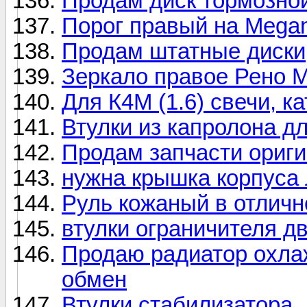
Продам диск тормозно
Порог правый на Megan
Продам штатные диски
Зеркало правое Рено М
Для К4М (1.6) свечи, к
Втулки из капролона д
Продам запчасти ориги
нужна крышка корпуса 
Руль кожаный в отличн
втулки ограничителя д
Продаю радиатор охлаж
обмен
Втулки стабилизатора