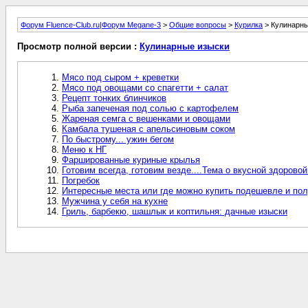
Форум Fluence-Club.ru|Форум Megane-3
>
Общие вопросы
>
Курилка
> Кулинарны
Просмотр полной версии :
Кулинарные изыски
Мясо под сыром + креветки
Мясо под овощами со спагетти + салат
Рецепт тонких блинчиков
Рыба запеченая под солью с картофелем
Жареная семга с вешенками и овощами
Камбала тушеная с апельсиновым соком
По быстрому... ужин бегом
Меню к НГ
Фаршированные куриные крылья
Готовим всегда, готовим везде....Тема о вкусной здоровой
Погребок
Интересные места или где можно купить подешевле и по
Мужчина у себя на кухне
Гриль, барбекю, шашлык и коптильня: дачные изыски