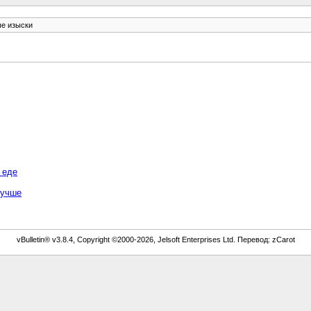
е изыски
 еде
лучше
vBulletin® v3.8.4, Copyright ©2000-2026, Jelsoft Enterprises Ltd. Перевод: zCarot